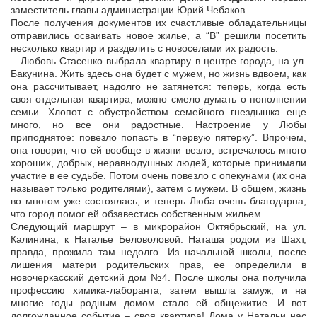
заместитель главы администрации Юрий Чебаков.
После получения документов их счастливые обладательницы
отправились осваивать новое жилье, а “В” решили посетить
несколько квартир и разделить с новоселами их радость.
…Любовь Стасенко выбрала квартиру в центре города, на ул.
Бакунина. Жить здесь она будет с мужем, но жизнь вдвоем, как
она рассчитывает, надолго не затянется: теперь, когда есть
своя отдельная квартира, можно смело думать о пополнении
семьи. Хлопот с обустройством семейного гнездышка еще
много, но все они радостные. Настроение у Любы
приподнятое: повезло попасть в “первую пятерку”. Впрочем,
она говорит, что ей вообще в жизни везло, встречалось много
хороших, добрых, неравнодушных людей, которые принимали
участие в ее судьбе. Потом очень повезло с опекунами (их она
называет только родителями), затем с мужем. В общем, жизнь
во многом уже состоялась, и теперь Люба очень благодарна,
что город помог ей обзавестись собственным жильем.
Следующий маршрут – в микрорайон Октябрьский, на ул.
Калинина, к Наталье Беловоловой. Наташа родом из Шахт,
правда, прожила там недолго. Из начальной школы, после
лишения матери родительских прав, ее определили в
новочеркасский детский дом №4. После школы она получила
профессию химика-лаборанта, затем вышла замуж, и на
многие годы родным домом стало ей общежитие. И вот
долгожданное событие – своя квартира! Дома у Натальи нас