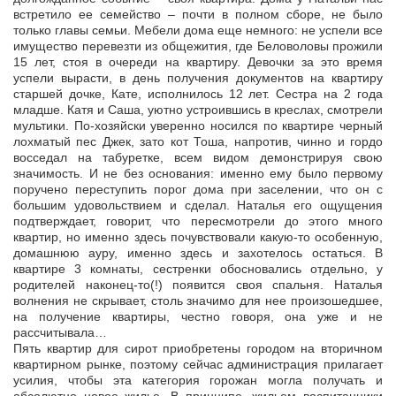
встретило ее семейство – почти в полном сборе, не было
только главы семьи. Мебели дома еще немного: не успели все
имущество перевезти из общежития, где Беловоловы прожили
15 лет, стоя в очереди на квартиру. Девочки за это время
успели вырасти, в день получения документов на квартиру
старшей дочке, Кате, исполнилось 12 лет. Сестра на 2 года
младше. Катя и Саша, уютно устроившись в креслах, смотрели
мультики. По-хозяйски уверенно носился по квартире черный
лохматый пес Джек, зато кот Тоша, напротив, чинно и гордо
восседал на табуретке, всем видом демонстрируя свою
значимость. И не без основания: именно ему было первому
поручено переступить порог дома при заселении, что он с
большим удовольствием и сделал. Наталья его ощущения
подтверждает, говорит, что пересмотрели до этого много
квартир, но именно здесь почувствовали какую-то особенную,
домашнюю ауру, именно здесь и захотелось остаться. В
квартире 3 комнаты, сестренки обосновались отдельно, у
родителей наконец-то(!) появится своя спальня. Наталья
волнения не скрывает, столь значимо для нее произошедшее,
на получение квартиры, честно говоря, она уже и не
рассчитывала…
Пять квартир для сирот приобретены городом на вторичном
квартирном рынке, поэтому сейчас администрация прилагает
усилия, чтобы эта категория горожан могла получать и