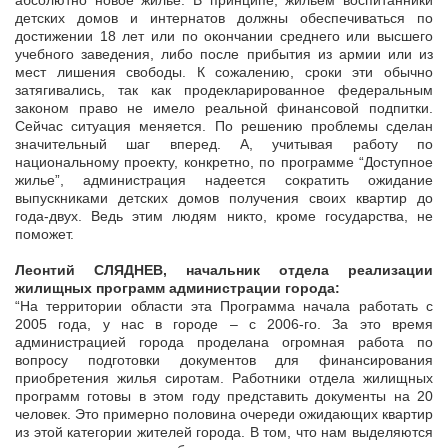
абсолютно новое жилье. В принципе, жильем воспитанники
детских домов и интернатов должны обеспечиваться по
достижении 18 лет или по окончании среднего или высшего
учебного заведения, либо после прибытия из армии или из
мест лишения свободы. К сожалению, сроки эти обычно
затягивались, так как продекларированное федеральным
законом право не имело реальной финансовой подпитки.
Сейчас ситуация меняется. По решению проблемы сделан
значительный шаг вперед. А, учитывая работу по
национальному проекту, конкретно, по программе “Доступное
жилье”, администрация надеется сократить ожидание
выпускниками детских домов получения своих квартир до
года-двух. Ведь этим людям никто, кроме государства, не
поможет.
Леонтий СЛЯДНЕВ, начальник отдела реализации
жилищных программ администрации города:
“На территории области эта Программа начала работать с
2005 года, у нас в городе – с 2006-го. За это время
администрацией города проделана огромная работа по
вопросу подготовки документов для финансирования
приобретения жилья сиротам. Работники отдела жилищных
программ готовы в этом году представить документы на 20
человек. Это примерно половина очереди ожидающих квартир
из этой категории жителей города. В том, что нам выделяются