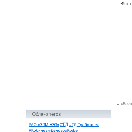
Фото
←
«Елочк
Облако тегов
#ГД
#АО «ЭПМ-НЭЗ»
#ГД #работаем
#ДеловойКофе
#Кобилев