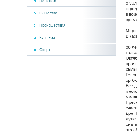
Политика
о 90­
город
Общество
в вой
время
Происшествия
Мероп
В каз
Культура
88 ле
Спорт
тольк
Октяб
прояв
былых
Геноц
оргбю
Все д
много
милли
Пресл
счаст
Дон. 
жутки
Знать
это о