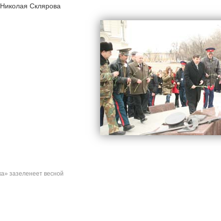
 Николая Склярова
а» зазеленеет весной