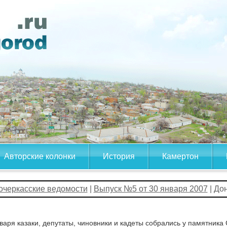
Авторские колонки
История
Камертон
очеркасские ведомости
|
Выпуск №5 от 30 января 2007
| До
варя казаки, депутаты, чиновники и кадеты собрались у памятника