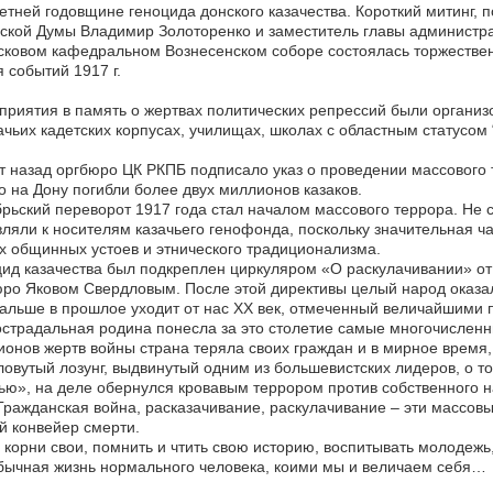
летней годовщине геноцида донского казачества. Короткий митинг,
ской Думы Владимир Золоторенко и заместитель главы администр
сковом кафедральном Вознесенском соборе состоялась торжествен
 событий 1917 г.
риятия в память о жертвах политических репрессий были организо
ачьих кадетских корпусах, училищах, школах с областным статусом 
т назад оргбюро ЦК РКПБ подписало указ о проведении массового т
о на Дону погибли более двух миллионов казаков.
рьский переворот 1917 года стал началом массового террора. Не с
ляли к носителям казачьего генофонда, поскольку значительная ча
 общинных устоев и этнического традиционализма.
ид казачества был подкреплен циркуляром «О раскулачивании» от
ро Яковом Свердловым. После этой директивы целый народ оказал
альше в прошлое уходит от нас XX век, отмеченный величайшими 
страдальная родина понесла за это столетие самые многочислен
онов жертв войны страна теряла своих граждан и в мирное время
овутый лозунг, выдвинутый одним из большевистских лидеров, о то
ью», на деле обернулся кровавым террором против собственного на
Гражданская война, расказачивание, раскулачивание – эти массов
й конвейер смерти.
 корни свои, помнить и чтить свою историю, воспитывать молодежь,
бычная жизнь нормального человека, коими мы и величаем себя…