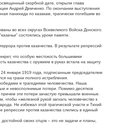
 посвященный скорбной дате, открыли глава
ации Андрей Демченко. По окончании выступления
ная панихида по казакам, трагически погибшим во
ваны во всех округах Всевеликого Войска Донского.
“казачьи” состоялись уроки памяти.
еррора против казачества. В результате репрессий
екрет, что особую жестокость большевики
сть казачества с оружием в руках встала на защиту
 24 января 1919 года, подписанным председателем
ся на грани полного истребления.
победами и трагедиями человечества. Наша
ные и невосполнимые потери. Помимо десятков
, причем эти потери зачастую превышали военные.
м, чтобы «железной рукой загнать человечество к
рода. Не избежал этой трагической участи и Тихий
ые репрессии против казачества слились в единый
 достойной своих отцов – это не задачи и планы,