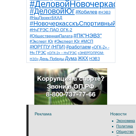
#ДеловойНовочеркасск
#ДеловойЮг
#Кобилев
#НЭВЗ
#НацПроектБКАД
#НовочеркасскъСпортивный
#НчГРЭС ПАО ОГК-2
#ПК"НЭВЗ"
#ОбщественнаяПалата
#Эксперт Юг
#Эксперт Юг #МСП
#ЮРГПУ (НПИ)
#работаем
«ОГК-2» -
Нч ГРЭС
«ОГК-2» – НчГРЭС
«ЭНЕРГОПРОМ-
Дума
ЖКХ
НЭВЗ
День Победы
НЭЗ»
ТНТ
НчГРЭС
Победа
Собор
ТПП
благоустройство
ветераны
выборы
дети
дороги
казаки
коррупция
космос
парк
общественная палата
пожар
роща
спорт
художники
театр
транспорт
Реклама
Новости
Экономика
Политика
Общество