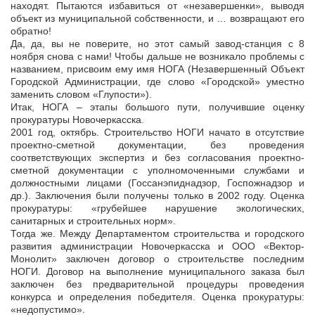
находят. Пытаются избавиться от «незавершенки», выводя
объект из муниципальной собственности, и … возвращают его
обратно!
Да, да, вы не поверите, но этот самый завод-станция с 8
ноября снова с нами! Чтобы дальше не возникало проблемы с
названием, присвоим ему имя НОГА (Незавершенный Объект
Городской Администрации, где слово «Городской» уместно
заменить словом «Глупости»).
Итак, НОГА – этапы большого пути, получившие оценку
прокуратуры Новочеркасска.
2001 год, октябрь. Строительство НОГИ начато в отсутствие
проектно-сметной документации, без проведения
соответствующих экспертиз и без согласования проектно-
сметной документации с уполномоченными службами и
должностными лицами (Госсанэпиднадзор, Госпожнадзор и
др.). Заключения были получены только в 2002 году. Оценка
прокуратуры: «грубейшее нарушение экологических,
санитарных и строительных норм».
Тогда же. Между Департаментом строительства и городского
развития администрации Новочеркасска и ООО «Вектор-
Монолит» заключен договор о строительстве последним
НОГИ. Договор на выполнение муниципального заказа был
заключен без предварительной процедуры проведения
конкурса и определения победителя. Оценка прокуратуры:
«недопустимо».