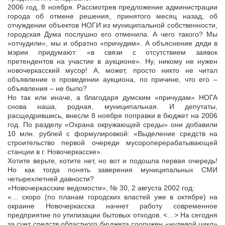
2006 год, 8 ноября. Рассмотрев предложение администрации
города об отмене решения, принятого месяц назад, об
отчуждении объектов НОГИ из муниципальной собственности,
городская Дума послушно его отменила. А чего такого? Мы
«отчудили», мы и обратно «причудим». А объяснение дяди в
мэрии придумают: «в связи с отсутствием заявок
претендентов на участие в аукционе». Ну, никому не нужен
новочеркасский мусор! А, может, просто никто не читал
объявление о проведении аукциона, по причине, что его –
объявления – не было?
Но так или иначе, а благодаря думским «причудам» НОГА
снова наша, родная, муниципальная. И депутаты,
расщедрившись, внесли 8 ноября поправки в бюджет на 2006
год. По разделу «Охрана окружающей среды» они добавили
10 млн. рублей с формулировкой: «Выделение средств на
строительство первой очереди мусороперерабатывающей
станции в г. Новочеркасске».
Хотите верьте, хотите нет, но вот и подошла первая очередь!
Но как тогда понять заверения муниципальных СМИ
четырехлетней давности?
«Новочеркасские ведомости», № 30, 2 августа 2002 год:
«… скоро (по планам городских властей уже в октябре) на
окраине Новочеркасска начнет работу современное
предприятие по утилизации бытовых отходов. <…> На сегодня
за счет средств областного бюджета сооружен «нулевой цикл»