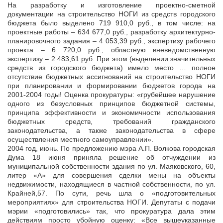
На разработку и изготовление проектно-сметной
документации на строительство НОГИ из средств городского
бюджета было выделено 719 910,0 руб., в том числе: на
проектные работы – 634 677,0 руб., разработку архитектурно-
планировочного задания – 4 053,39 руб., экспертизу рабочего
проекта – 6 720,0 руб., областную вневедомственную
экспертизу – 2 483,61 руб. При этом (выделении значительных
средств из городского бюджета) имело место … полное
отсутствие бюджетных ассигнований на строительство НОГИ
при планировании и формировании бюджетов города на
2001-2004 годы! Оценка прокуратуры: «грубейшее нарушение
одного из безусловных принципов бюджетной системы,
принципа эффективности и экономичности использования
бюджетных средств, требований гражданского
законодательства, а также законодательства в сфере
осуществления местного самоуправлении».
2004 год, июнь. По предложению мэра А.П. Волкова городская
Дума 18 июня приняла решение об отчуждении из
муниципальной собственности здания по ул. Маяковского, 60,
литер «А» для совершения сделки мены на объекты
недвижимости, находящиеся в частной собственности, по ул.
Крайней,57. По сути, речь шла о «подготовительных
мероприятиях» для строительства НОГИ. Депутаты с подачи
мэрии «подготовились» так, что прокуратура дала этим
действиям просто убойную оценку: «Все вышеуказанные