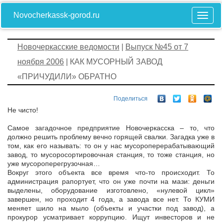
Novocherkassk-gorod.ru
Новочеркасские ведомости
|
Выпуск №45 от 7
ноября 2006
| КАК МУСОРНЫЙ ЗАВОД
«ПРИЧУДИЛИ» ОБРАТНО
Поделиться
Не чисто!
Самое загадочное предприятие Новочеркасска – то, что
должно решить проблему вечно горящей свалки. Загадка уже в
том, как его называть: то он у нас мусороперерабатывающий
завод, то мусоросортировочная станция, то тоже станция, но
уже мусороперегрузочная…
Вокруг этого объекта все время что-то происходит. То
администрация рапортует, что он уже почти на мази: деньги
выделены, оборудование изготовлено, «нулевой цикл»
завершен, но проходит 4 года, а завода все нет. То КУМИ
меняет шило на мыло (объекты и участки под завод), а
прокурор усматривает коррупцию. Ищут инвесторов и не