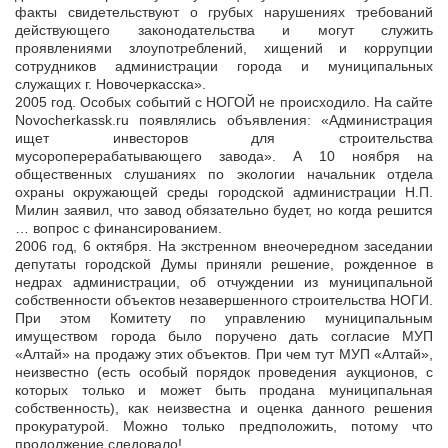
факты свидетельствуют о грубых нарушениях требований
действующего законодательства и могут служить
проявлениями злоупотреблений, хищений и коррупции
сотрудников администрации города и муниципальных
служащих г. Новочеркасска».
2005 год. Особых событий с НОГОЙ не происходило. На сайте
Novocherkassk.ru появлялись объявления: «Администрация
ищет инвесторов для строительства
мусороперерабатывающего завода». А 10 ноября на
общественных слушаниях по экологии начальник отдела
охраны окружающей среды городской администрации Н.П.
Милин заявил, что завод обязательно будет, но когда решится
… вопрос с финансированием.
2006 год, 6 октября. На экстренном внеочередном заседании
депутаты городской Думы приняли решение, рожденное в
недрах администрации, об отчуждении из муниципальной
собственности объектов незавершенного строительства НОГИ.
При этом Комитету по управлению муниципальным
имуществом города было поручено дать согласие МУП
«Алтай» на продажу этих объектов. При чем тут МУП «Алтай»,
неизвестно (есть особый порядок проведения аукционов, с
которых только и может быть продана муниципальная
собственность), как неизвестна и оценка данного решения
прокуратурой. Можно только предположить, потому что
продолжение следовало!