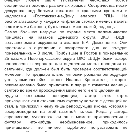
очереди людей были выставлены несколько постов
сестричеств приходов различных храмов. Сестричества несли
дежурства под белыми флагами с красными крестами и
надписями «Ростовская-на-Дону епархия РПЦ». На
располагавшихся у каждого из флагов столах имелись пакеты
с ломтиками батонов, бутылочки с минералкой, леденцы.
Самая большая нагрузка по охране места паломничества
пришлась на казаков Донецкого округа ВКО «ВВД»,
возглавляемого окружным атаманом В.А. Демьяненко. Они
простояли в оцеплении с воскресного дня до полудня
понедельника – 3 июля. Прибывшие в Ростов в понедельник
25 казаков Новочеркасского округа ВКО «ВВД» были вскоре
направлены в аэропорт для оцепления места прощания со
святыней, где должен был быть проведен соответствующий
молебен. Но предварительно им были розданы репродукции
уже упоминавшейся иконы Иоанна Крестителя, которые
рекомендовано было приложить к ларцу с ковчегом десницы
святого во время прохождения мимо него и его целования.
Будучи человеком неверующим, автор этих строк
прикладываться к стеклянному футляру ковчега с десницей не
стал, а приложил к нему лишь репродукцию иконы, которая и
воспроизводится на этой газетной полосе. Когда у автора
спрашивали, чувствовал ли он в момент прикосновения к
футляру что-нибудь необыкновенное, приходилось
признаваться, что ничего подобного почувствовать не