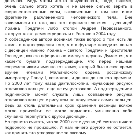
довелось. Ведь чтобы что-то почувствовать, надо, видимо,
очень сильно этого хотеть и не менее сильно верить в
сверхъестественные силы, заключенные в том или ином
фрагменте расчлененного человеческого тела. Вне
зависимости от того, как этот фрагмент зовется – десницей
Иоанна Предтечи либо стопой Андрея Первозванного,
которую также демонстрировали в Ростове в 2004 году.
У собеседников автора возникал также вопрос о том, есть ли
какие-то подтверждения того, что в футляре находится ковчег
с десницей именно Иоанна – святого Предтечи и Крестителя
Господня, как его официально именует церковь. Думается, что
какие-то бумаги, подтверждающие, что перед нашими
современниками именно тот ковчег, который был в свое время
вручен членами Мальтийского ордена российскому
императору Павлу I, возможно, и дошли до нашего времени.
Но 2000 лет тому назад дактилоскопии, изучающей рисунок
отпечатков пальцев, еще не существовало. А подтверждением
подлинности может служить лишь совпадение рисунка
отпечатков пальцев с рисунком на подушечках самих пальцев.
Ведь за столь длительный срок хранения десницы всякое
могло произойти: ее могли подменить умышленно либо
случайно перепутать с другой десницей.
Но принято считать, что за 2000 лет с десницей святого ничего
подобного не произошло. И нам ничего другого не остается,
как принять это утверждение за аксиому.