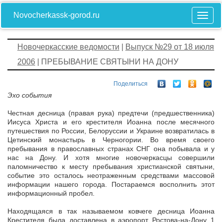
Novocherkassk-gorod.ru
Новочеркасские ведомости
|
Выпуск №29 от 18 июля
2006
| ПРЕБЫВАНИЕ СВЯТЫНИ НА ДОНУ
Поделиться
Эхо события
Честная десница (правая рука) предтечи (предшественника)
Иисуса Христа и его крестителя Иоанна после месячного
путешествия по России, Белоруссии и Украине возвратилась в
Цетинский монастырь в Черногории. Во время своего
пребывания в православных странах СНГ она побывала и у
нас на Дону. И хотя многие новочеркасцы совершили
паломничество к месту пребывания христианской святыни,
событие это осталось неотраженным средствами массовой
информации нашего города. Постараемся восполнить этот
информационный пробел.
Находящаяся в так называемом ковчеге десница Иоанна
Крестителя была доставлена в аэропорт Ростова-на-Дону 1