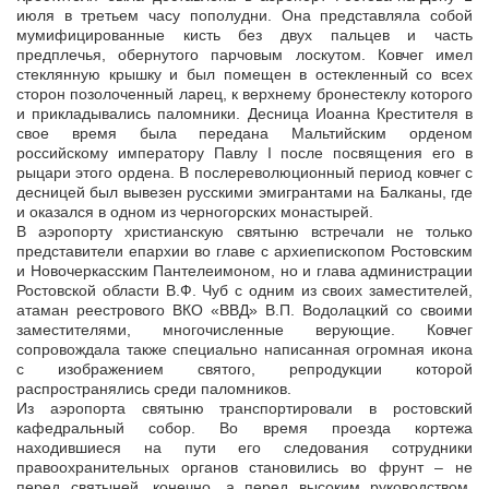
июля в третьем часу пополудни. Она представляла собой
мумифицированные кисть без двух пальцев и часть
предплечья, обернутого парчовым лоскутом. Ковчег имел
стеклянную крышку и был помещен в остекленный со всех
сторон позолоченный ларец, к верхнему бронестеклу которого
и прикладывались паломники. Десница Иоанна Крестителя в
свое время была передана Мальтийским орденом
российскому императору Павлу I после посвящения его в
рыцари этого ордена. В послереволюционный период ковчег с
десницей был вывезен русскими эмигрантами на Балканы, где
и оказался в одном из черногорских монастырей.
В аэропорту христианскую святыню встречали не только
представители епархии во главе с архиепископом Ростовским
и Новочеркасским Пантелеимоном, но и глава администрации
Ростовской области В.Ф. Чуб с одним из своих заместителей,
атаман реестрового ВКО «ВВД» В.П. Водолацкий со своими
заместителями, многочисленные верующие. Ковчег
сопровождала также специально написанная огромная икона
с изображением святого, репродукции которой
распространялись среди паломников.
Из аэропорта святыню транспортировали в ростовский
кафедральный собор. Во время проезда кортежа
находившиеся на пути его следования сотрудники
правоохранительных органов становились во фрунт – не
перед святыней, конечно, а перед высоким руководством.