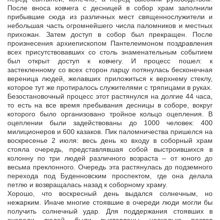
После вноса ковчега с десницей в собор храм заполнили
прибывшие сюда из различных мест священнослужители и
небольшая часть огромнейшего числа паломников и местных
прихожан. Затем доступ в собор был прекращен. После
произнесения архиепископом Пантелеимоном поздравления
всех присутствовавших со столь знаменательным событием
был открыт доступ к ковчегу. И процесс пошел: к
застекленному со всех сторон ларцу потянулась бесконечная
вереница людей, желавших приложиться к верхнему стеклу,
которое тут же протиралось служителями с тряпицами в руках.
Безостановочный процесс этот растянулся на долгие 44 часа,
то есть на все время пребывания десницы в соборе, вокруг
которого было организовано тройное кольцо оцепления. В
оцеплении были задействованы до 1000 человек: 400
милиционеров и 600 казаков. Пик паломничества пришелся на
воскресенье 2 июля: весь день ко входу в соборный храм
стояла очередь, представлявшая собой выстроившихся в
колонну по три людей различного возраста – от юного до
весьма преклонного. Очередь эта растянулась до подземного
перехода под Буденновским проспектом, где она делала
петлю и возвращалась назад к соборному храму.
Хорошо, что воскресный день выдался солнечным, но
нежарким. Иначе многие стоявшие в очереди люди могли бы
получить солнечный удар. Для поддержания стоявших в