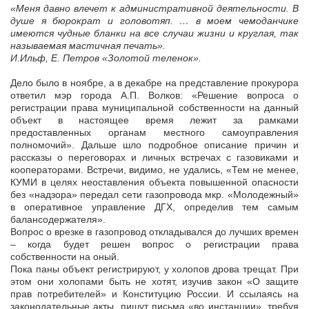
«Меня давно влечет к административной деятельности. В
душе я бюрократ и головотяп. … в моем чемоданчике
имеются чудные бланки на все случаи жизни и круглая, так
называемая мастичная печать».
И.Ильф, Е. Петров «Золотой теленок».
Дело было в ноябре, а в декабре на представление прокурора
ответил мэр города А.П. Волков: «Решение вопроса о
регистрации права муниципальной собственности на данный
объект в настоящее время лежит за рамками
предоставленных органам местного самоуправления
полномочий». Дальше шло подробное описание причин и
рассказы о переговорах и личных встречах с газовиками и
кооператорами. Встречи, видимо, не удались, «Тем не менее,
КУМИ в целях неоставления объекта повышенной опасности
без «надзора» передал сети газопровода мкр. «Молодежный»
в оперативное управление ДГХ, определив тем самым
балансодержателя».
Вопрос о врезке в газопровод откладывался до лучших времен
– когда будет решен вопрос о регистрации права
собственности на оный.
Пока паны объект регистрируют, у холопов дрова трещат. При
этом они холопами быть не хотят, изучив закон «О защите
прав потребителей» и Конституцию России. И ссылаясь на
законодательные акты, пишут письма «во инстанции», требуя