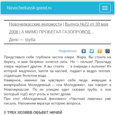
Novocherkassk-gorod.ru
Новочеркасские ведомости
|
Выпуск №22 от 30 мая
2006
| А МИМО ПРОБЕГАЛ ГАЗОПРОВОД…
Дело — труба
Поделиться
Представьте себе глубокое чистое озеро. Жара. Вы стоите на
берегу, и вам безумно хочется пить. Но – нельзя! Прохладу
озера черпают другие. А вы стоите … в очереди к колонке! Из
которой медленно, капля за каплей, падает в ведро теплая,
отдающая болотом вода…
Наверное, именно так чувствуют себя люди, живущие в
микрорайоне Молодежный – «на Молодежке», как говорят в
Новочеркасске. По их улицам идет газовая труба, а они
(который год!) жгут уголь и пилят дрова.
Про этот «Молодежный феномен» «Частная лавочка» уже
писала. Напомним вкратце историю вопроса.
У ТРЕХ ХОЗЯЕВ ОБЪЕКТ НИЧЕЙ