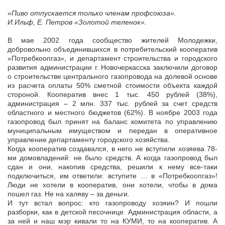
«Пиво отпускается только членам профсоюза».
И.Ильф, Е. Петров «Золотой теленок».
В мае 2002 года сообщество жителей Молодежки,
добровольно объединившихся в потребительский кооператив
«Потребкоопгаз», и департамент строительства и городского
развития администрации г. Новочеркасска заключили договор
о строительстве центрального газопровода на долевой основе
из расчета оплаты 50% сметной стоимости объекта каждой
стороной. Кооператив внес 1 тыс. 450 рублей (38%),
администрация – 2 млн. 337 тыс. рублей за счет средств
областного и местного бюджетов (62%). В ноябре 2003 года
газопровод был принят на баланс комитета по управлению
муниципальным имуществом и передан в оперативное
управление департаменту городского хозяйства.
Когда кооператив создавался, в него не вступили хозяева 78-
ми домовладений: не было средств. А когда газопровод был
сдан и они, накопив средства, решили к нему все-таки
подключиться, им ответили: вступите … в «Потребкоопгаз»!
Люди не хотели в кооператив, они хотели, чтобы в дома
пошел газ. Не на халяву – за деньги.
И тут встал вопрос: кто газопроводу хозяин? И пошли
разборки, как в детской песочнице. Администрация области, а
за ней и наш мэр кивали то на КУМИ, то на кооператив. А