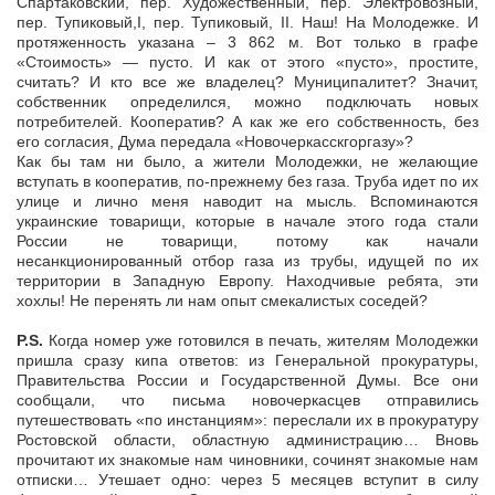
Спартаковский, пер. Художественный, пер. Электровозный,
пер. Тупиковый,I, пер. Тупиковый, II. Наш! На Молодежке. И
протяженность указана – 3 862 м. Вот только в графе
«Стоимость» — пусто. И как от этого «пусто», простите,
считать? И кто все же владелец? Муниципалитет? Значит,
собственник определился, можно подключать новых
потребителей. Кооператив? А как же его собственность, без
его согласия, Дума передала «Новочеркасскгоргазу»?
Как бы там ни было, а жители Молодежки, не желающие
вступать в кооператив, по-прежнему без газа. Труба идет по их
улице и лично меня наводит на мысль. Вспоминаются
украинские товарищи, которые в начале этого года стали
России не товарищи, потому как начали
несанкционированный отбор газа из трубы, идущей по их
территории в Западную Европу. Находчивые ребята, эти
хохлы! Не перенять ли нам опыт смекалистых соседей?
P.S.
Когда номер уже готовился в печать, жителям Молодежки
пришла сразу кипа ответов: из Генеральной прокуратуры,
Правительства России и Государственной Думы. Все они
сообщали, что письма новочеркасцев отправились
путешествовать «по инстанциям»: переслали их в прокуратуру
Ростовской области, областную администрацию… Вновь
прочитают их знакомые нам чиновники, сочинят знакомые нам
отписки… Утешает одно: через 5 месяцев вступит в силу