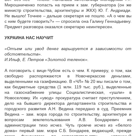
Мирошниченко попасть на прием к зам. губернатора (он же
министр строительства, архитектуры и ЖКХ) Ю. Г. Андриади.
Не вышло! Точнее – дальше секретаря не пошло. «А о чем вы
с ним будете говорить?» — спросила она Галину Геннадьевну.
Предмет разговора оказался секретарю неинтересен.
УКРАИНА НАС НАУЧИТ
«Отъем или увод денег варьируется в зависимости от
обстоятельств».
И.Ильф, Е. Петров «Золотой теленок».
А поговорить с вице-Чубом есть о чем. К примеру, о том, как
свободно распоряжаются в Новочеркасске деньгами,
выделенными на газификацию. В «ЧЛ» № 20 мы писали о том,
как бюджетные средства (1 млн. 119 тыс. руб.), выделенные
на газоснабжение улицы Социалистическая, «ушли» в
Новоселовку. Их «увод» прокуратура считает преступлением,
дело на бывшего директора департамента строительства и
городского развития А.Н. Ведина передано в суд. Преемник
Ведина – зам. мэра города по строительству, архитектуре и
вопросам землепользования А.В. Бондаревич из
администрации тихо исчез. Чуть громче исчез из «белого
дома» первый зам. мэра С.Б. Бондарев, ведающий, прежде