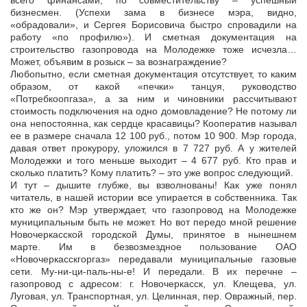
всего финансами, по совместительству – успешный
бизнесмен. (Успехи зама в бизнесе мэра, видно,
«обрадовали», и Сергея Борисовича быстро спровадили на
работу «по профилю»). И сметная документация на
строительство газопровода на Молодежке тоже исчезла…
Может, объявим в розыск – за вознаграждение?
Любопытно, если сметная документация отсутствует, то каким
образом, от какой «печки» танцуя, руководство
«Потребкоопгаза», а за ним и чиновники рассчитывают
стоимость подключения на одно домовладение? Не потому ли
она непостоянна, как сердце красавицы? Кооператив называл
ее в размере сначала 12 100 руб., потом 10 900. Мэр города,
давая ответ прокурору, уложился в 7 727 руб. А у жителей
Молодежки и того меньше выходит – 4 677 руб. Кто прав и
сколько платить? Кому платить? – это уже вопрос следующий.
И тут – дышите глубже, вы взволнованы! Как уже понял
читатель, в нашей истории все упирается в собственника. Так
кто же он? Мэр утверждает, что газопровод на Молодежке
муниципальным быть не может. Но вот передо мной решение
Новочеркасской городской Думы, принятое в нынешнем
марте. Им в безвозмездное пользование ОАО
«Новочеркасскгоргаз» передавали муниципальные газовые
сети. Му-ни-ци-паль-ны-е! И передали. В их перечне –
газопровод с адресом: г. Новочеркасск, ул. Клещева, ул.
Луговая, ул. Транспортная, ул. Целинная, пер. Овражный, пер.