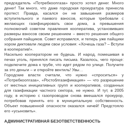
председатель «Потребкоопгаза» просто хотел денег. Много
денег! Так много, что даже городская прокуратура принесла
протест. Правда, касался он не завышения размеров
вступительного и паевого взносов, которые требовали с
желающих газифицировать свои дома, а превышения
полномочий советом правления кооператива, установивших
размеры взносов своим решением – вместо решения общего
собрания пайщиков. Совет исправился, и теперь уже пайщики
хором диктовали людям свои условия: «Хочешь газа? – Вступи
в кооператив!».
Насильно кооператором не будешь. И народ, помешивая в
печах уголь, принялся писать письма. Казалось, чего проще:
подключите дома к трубе, что идет рядом по улице. Получите
за это деньги – и откройте вентиль! Увы…
Городские власти считали, что нужно «спроситься» у
«Потребкоопгаза», «Ростоблгазификация» — что разрешение
от местных инициативных групп и кооперативов, созданных
для газификации частного сектора, не нужно. И тут, в 2005
году, в историю с газопроводом снова вмешался прокурор,
потребовав принять его в муниципальную собственность.
Объект повышенной опасности оказался ничей! Предстояло
его «усыновить».
АДМИНИСТРАТИВНАЯ БЕЗОТВЕТСТВЕННОСТЬ