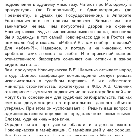
подключения к идущему мимо газу. Читают про Молодежку в
прокуратурах (до Генеральной), в Администрациях (до
Президента), в Думах (до Государственной), в Аппарате
Уполномоченного по правам человека. Больше им там
заниматься нечем, чем полусотней дворов на окраине
Новочеркасска. Будь я чиновником высшего ранга, позвонила
бы я однажды в тот самый Новочеркасск (да и в Ростов не
помешало бы) и сказала: «Ребята! Вы там вообще-то зачем?
Для мебели?!». Наверное, я потому и не чиновник, что
«ребята» таких звонков не любят. И в привычной манере
отечественного бюрократа сочиняют они отписки в жанре
«идите вы на…».
Зам. прокурора Новочеркасска В.Е. Шевченко отсылает народ
в суд: «Вопрос газификации домовладений следует решать
исключительно в судебном порядке». А и.о. областного
министра строительства, архитектуры и ЖКХ А.В. Олейник
отговаривает: суммы за подключение новых потребителей «не
могут быть основанием для судебных разбирательств, так как
сметная документация на строительство данного объекта
утеряна». При этом он «успокаивает»: «Решить ваш вопрос в
административном порядке не представляется возможным».
Словом, куда не кинь – все клин.
Отрадно читать про успехи области и отдельно взятого
Новочеркасска в газификации. С газификацией у нас хорошо.
Вот без нее – плохо. Пыталась жительница Молодежки Г.Г.