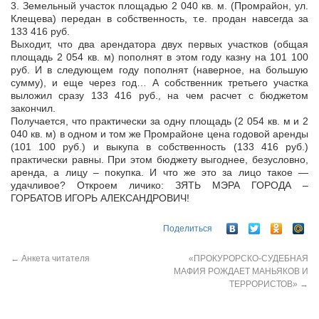
3. Земельный участок площадью 2 040 кв. м. (Промрайон, ул.
Клещева) передан в собственность, т.е. продан навсегда за
133 416 руб.
Выходит, что два арендатора двух первых участков (общая
площадь 2 054 кв. м) пополнят в этом году казну на 101 100
руб. И в следующем году пополнят (наверное, на большую
сумму), и еще через год… А собственник третьего участка
выложил сразу 133 416 руб., на чем расчет с бюджетом
закончил.
Получается, что практически за одну площадь (2 054 кв. м и 2
040 кв. м) в одном и том же Промрайоне цена годовой аренды
(101 100 руб.) и выкупа в собственность (133 416 руб.)
практически равны. При этом бюджету выгоднее, безусловно,
аренда, а лицу – покупка. И что же это за лицо такое —
удачливое? Откроем личико: ЗЯТЬ МЭРА ГОРОДА –
ГОРБАТОВ ИГОРЬ АЛЕКСАНДРОВИЧ!
Поделиться
←
Анкета читателя
«ПРОКУРОРСКО-СУДЕБНАЯ
МАФИЯ РОЖДАЕТ МАНЬЯКОВ И
ТЕРРОРИСТОВ»
→