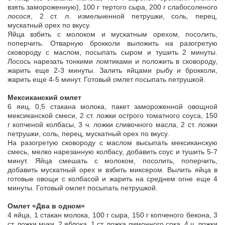
взять замороженную), 100 г тертого сыра, 200 г слабосоленого
лосося, 2 ст. л. измельченной петрушки, соль, перец,
мускатный орех по вкусу.
Яйца взбить с молоком и мускатным орехом, посолить,
поперчить. Отварную брокколи выложить на разогретую
сковороду с маслом, посыпать сыром и тушить 2 минуты.
Лосось нарезать тонкими ломтиками и положить в сковороду,
жарить еще 2-3 минуты. Залить яйцами рыбу и брокколи,
жарить еще 4-5 минут. Готовый омлет посыпать петрушкой.
Мексиканский омлет
6 яиц, 0,5 стакана молока, пакет замороженной овощной
мексиканской смеси, 2 ст. ложки острого томатного соуса, 150
г копченой колбасы, 3 ч. ложки сливочного масла, 2 ст. ложки
петрушки, соль, перец, мускатный орех по вкусу.
На разогретую сковороду с маслом высыпать мексиканскую
смесь, мелко нарезанную колбасу, добавить соус и тушить 5-7
минут. Яйца смешать с молоком, посолить, поперчить,
добавить мускатный орех и взбить миксером. Вылить яйца в
готовые овощи с колбасой и жарить на среднем огне еще 4
минуты. Готовый омлет посыпать петрушкой.
Омлет «Два в одном»
4 яйца, 1 стакан молока, 100 г сыра, 150 г копченого бекона, 3
ст. ложки муки, 2 яблока, 1 ст. ложка лимонного сока, 4 ч. ложки