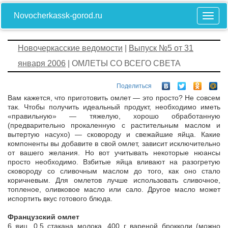
Novocherkassk-gorod.ru
Новочеркасские ведомости
|
Выпуск №5 от 31
января 2006
| ОМЛЕТЫ СО ВСЕГО СВЕТА
Поделиться
Вам кажется, что приготовить омлет — это просто? Не совсем
так. Чтобы получить идеальный продукт, необходимо иметь
«правильную» — тяжелую, хорошо обработанную
(предварительно прокаленную с растительным маслом и
вытертую насухо) — сковороду и свежайшие яйца. Какие
компоненты вы добавите в свой омлет, зависит исключительно
от вашего желания. Но вот учитывать некоторые нюансы
просто необходимо. Взбитые яйца вливают на разогретую
сковороду со сливочным маслом до того, как оно стало
коричневым. Для омлетов лучше использовать сливочное,
топленое, оливковое масло или сало. Другое масло может
испортить вкус готового блюда.
Французский омлет
6 яиц, 0,5 стакана молока, 400 г вареной брокколи (можно