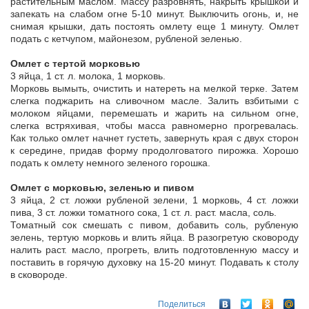
растительным маслом. Массу разровнять, накрыть крышкой и
запекать на слабом огне 5-10 минут. Выключить огонь, и, не
снимая крышки, дать постоять омлету еще 1 минуту. Омлет
подать с кетчупом, майонезом, рубленой зеленью.
Омлет с тертой морковью
3 яйца, 1 ст. л. молока, 1 морковь.
Морковь вымыть, очистить и натереть на мелкой терке. Затем
слегка поджарить на сливочном масле. Залить взбитыми с
молоком яйцами, перемешать и жарить на сильном огне,
слегка встряхивая, чтобы масса равномерно прогревалась.
Как только омлет начнет густеть, завернуть края с двух сторон
к середине, придав форму продолговатого пирожка. Хорошо
подать к омлету немного зеленого горошка.
Омлет с морковью, зеленью и пивом
3 яйца, 2 ст. ложки рубленой зелени, 1 морковь, 4 ст. ложки
пива, 3 ст. ложки томатного сока, 1 ст. л. раст. масла, соль.
Томатный сок смешать с пивом, добавить соль, рубленую
зелень, тертую морковь и влить яйца. В разогретую сковороду
налить раст. масло, прогреть, влить подготовленную массу и
поставить в горячую духовку на 15-20 минут. Подавать к столу
в сковороде.
Поделиться