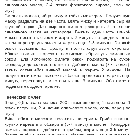
сливочного масла, 2-4 ложки фруктового сиропа, соль по
вкусу.
Смешать молоко, яйца, муку и взбить миксером. Полученную
массу разделить на две части. Взять миску и натереть сыр на
крупной терке. Для сырного омлета разогреть 2 ч. ложки
сливочного масла на сковороде. Вылить одну часть яичной
массы, посыпать сыром и жарить 2 минуты на среднем огне,
затем перевернуть омлет и жарить еще 2-3 минуты. Готовый
омлет выложить на тарелку и полить фруктовым сиропом.
Яблоки вымыть, нарезать ломтиками, сбрызнуть лимонным
соком. Для яблочного омлета бекон поджарить на сухой
сковороде до золотистого цвета. Добавить масло (2 ч. ложки),
залить оставшейся яичной массой и жарить 2 минуты. На
полуготовый омлет выложить яблоки, продолжать жарить еще
минуту, перевернуть и готовить еще 3 минуты. Оба омлета
подавать на одной тарелке.
Греческий омлет
6 яиц, 0,5 стакана молока, 200 г шампиньонов, 4 помидора, 1
пучок петрушки, 2 ч. ложки оливкового масла, соль, перец по
вкусу.
Яйца взбить с молоком, посолить, поперчить. Грибы вымыть,
крупно нарезать и обжарить (5-7 минут) в масле. Помидоры
вымыть, нарезать, добавить к грибам, жарить еще 3-5 минут.