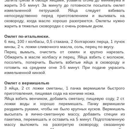
Залить грибы и овощи яйцами, убавить огонь до минимума и
жарить 3-5 минут. За минуту до готовности посыпать омлет
измельченной петрушкой. Яйца следует взбивать
непосредственно перед приготовлением и выливать на
сковороду, когда масло хорошо разогреется. Омлеты нужно
жарить в тяжелых сковородах с очень ровным дном.
Омлет по-итальянски.
6 яиц, 100 г колбасы, 0,5 стакана, 2 болгарских перца, 1 пучок
кинзы, 2 ч. ложки сливочного масла, соль, перец по вкусу.
Перец вымыть, очистить от семян и крупно нарезать.
Обжарить в масле колбасу и перец. Яйца взбить с молоком,
посолить, поперчить. Вылить взбитые яйца в сковороду и
готовить на среднем огне 3-5 минут. При подаче украсить
измельченной кинзой.
Омлет с вермишелью
3 яйца, 2 ст. ложки сметаны, 1 пачка вермишели быстрого
приготовления, пищевая сода на кончике ножа.
Яйца взбить венчиком, добавить сметану, пищевую соду, 2 ст.
ложки воды и хорошо перемешать. Пачку вермишели
раздавить руками, чтобы не было крупных кусков. Вермишель
высыпать в яично-сметанную массу, добавить специи из
пакетика, перемешать и оставить на 5 минут. Подготовленную
массу выложить на разогретую сковороду, смазанную