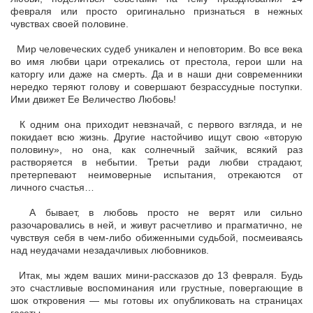
февраля или просто оригинально признаться в нежных
чувствах своей половине.
Мир человеческих судеб уникален и неповторим. Во все века
во имя любви цари отрекались от престола, герои шли на
каторгу или даже на смерть. Да и в наши дни современники
нередко теряют голову и совершают безрассудные поступки.
Ими движет Ее Величество Любовь!
К одним она приходит невзначай, с первого взгляда, и не
покидает всю жизнь. Другие настойчиво ищут свою «вторую
половину», но она, как солнечный зайчик, всякий раз
растворяется в небытии. Третьи ради любви страдают,
претерпевают неимоверные испытания, отрекаются от
личного счастья…
А бывает, в любовь просто не верят или сильно
разочаровались в ней, и живут расчетливо и прагматично, не
чувствуя себя в чем-либо обиженными судьбой, посмеиваясь
над неудачами незадачливых любовников.
Итак, мы ждем ваших мини-рассказов до 13 февраля. Будь
это счастливые воспоминания или грустные, повергающие в
шок откровения — мы готовы их опубликовать на страницах