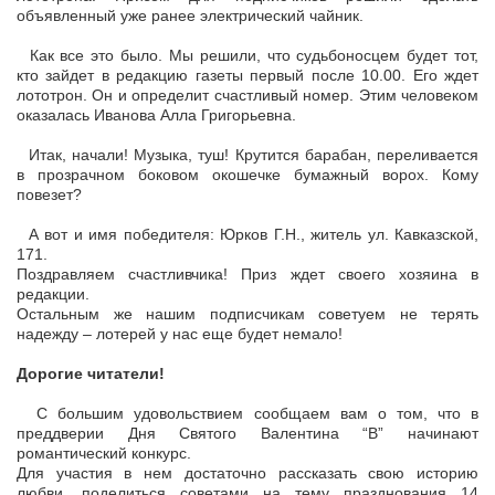
объявленный уже ранее электрический чайник.
Как все это было. Мы решили, что судьбоносцем будет тот,
кто зайдет в редакцию газеты первый после 10.00. Его ждет
лототрон. Он и определит счастливый номер. Этим человеком
оказалась Иванова Алла Григорьевна.
Итак, начали! Музыка, туш! Крутится барабан, переливается
в прозрачном боковом окошечке бумажный ворох. Кому
повезет?
А вот и имя победителя: Юрков Г.Н., житель ул. Кавказской,
171.
Поздравляем счастливчика! Приз ждет своего хозяина в
редакции.
Остальным же нашим подписчикам советуем не терять
надежду – лотерей у нас еще будет немало!
Дорогие читатели!
С большим удовольствием сообщаем вам о том, что в
преддверии Дня Святого Валентина “В” начинают
романтический конкурс.
Для участия в нем достаточно рассказать свою историю
любви, поделиться советами на тему празднования 14