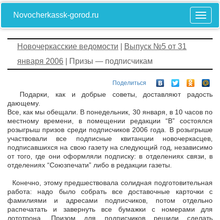
Novocherkassk-gorod.ru
Новочеркасские ведомости
|
Выпуск №5 от 31
января 2006
| Призы — подписчикам
Поделиться
Подарки, как и добрые советы, доставляют радость
дающему.
Все, как мы обещали. В понедельник, 30 января, в 10 часов по
местному времени, в помещении редакции “В” состоялся
розыгрыш призов среди подписчиков 2006 года. В розыгрыше
участвовали все подписные квитанции новочеркасцев,
подписавшихся на свою газету на следующий год, независимо
от того, где они оформляли подписку: в отделениях связи, в
отделениях “Союзпечати” либо в редакции газеты.
Конечно, этому предшествовала солидная подготовительная
работа: надо было собрать все доставочные карточки с
фамилиями и адресами подписчиков, потом отдельно
распечатать и завернуть все бумажки с номерами для
лототрона. Призом для подписчиков решили сделать