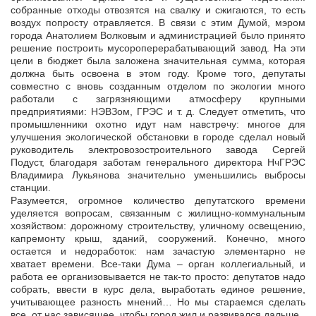
собранные отходы отвозятся на свалку и сжигаются, то есть
воздух попросту отравляется. В связи с этим Думой, мэром
города Анатолием Волковым и администрацией было принято
решение построить мусороперерабатывающий завод. На эти
цели в бюджет была заложена значительная сумма, которая
должна быть освоена в этом году. Кроме того, депутаты
совместно с вновь созданным отделом по экологии много
работали с загрязняющими атмосферу крупными
предприятиями: НЭВЗом, ГРЭС и т. д. Следует отметить, что
промышленники охотно идут нам навстречу: многое для
улучшения экологической обстановки в городе сделал новый
руководитель электровозостроительного завода Сергей
Подуст, благодаря заботам генерального директора НчГРЭС
Владимира Лукьянова значительно уменьшились выбросы
станции.
Разумеется, огромное количество депутатского времени
уделяется вопросам, связанным с жилищно-коммунальным
хозяйством: дорожному строительству, уличному освещению,
капремонту крыш, зданий, сооружений. Конечно, много
остается и недоработок: нам зачастую элементарно не
хватает времени. Все-таки Дума – орган коллегиальный, и
работа ее организовывается не так-то просто: депутатов надо
собрать, ввести в курс дела, выработать единое решение,
учитывающее разность мнений… Но мы стараемся сделать
все, от нас зависящее, чтобы город жил и развивался дальше.