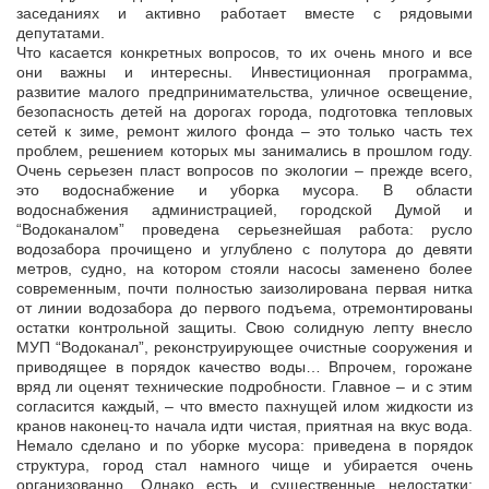
заседаниях и активно работает вместе с рядовыми
депутатами.
Что касается конкретных вопросов, то их очень много и все
они важны и интересны. Инвестиционная программа,
развитие малого предпринимательства, уличное освещение,
безопасность детей на дорогах города, подготовка тепловых
сетей к зиме, ремонт жилого фонда – это только часть тех
проблем, решением которых мы занимались в прошлом году.
Очень серьезен пласт вопросов по экологии – прежде всего,
это водоснабжение и уборка мусора. В области
водоснабжения администрацией, городской Думой и
“Водоканалом” проведена серьезнейшая работа: русло
водозабора прочищено и углублено с полутора до девяти
метров, судно, на котором стояли насосы заменено более
современным, почти полностью заизолирована первая нитка
от линии водозабора до первого подъема, отремонтированы
остатки контрольной защиты. Свою солидную лепту внесло
МУП “Водоканал”, реконструирующее очистные сооружения и
приводящее в порядок качество воды… Впрочем, горожане
вряд ли оценят технические подробности. Главное – и с этим
согласится каждый, – что вместо пахнущей илом жидкости из
кранов наконец-то начала идти чистая, приятная на вкус вода.
Немало сделано и по уборке мусора: приведена в порядок
структура, город стал намного чище и убирается очень
организованно. Однако есть и существенные недостатки: