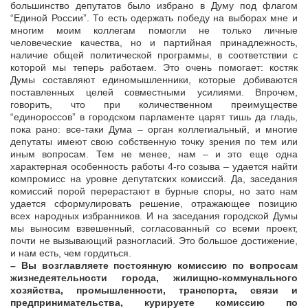
большинство депутатов было избрано в Думу под флагом
“Единой России”. То есть одержать победу на выборах мне и
многим моим коллегам помогли не только личные
человеческие качества, но и партийная принадлежность,
наличие общей политической программы, в соответствии с
которой мы теперь работаем. Это очень помогает: костяк
Думы составляют единомышленники, которые добиваются
поставленных целей совместными усилиями. Впрочем,
говорить, что при количественном преимуществе
“единороссов” в городском парламенте царят тишь да гладь,
пока рано: все-таки Дума – орган коллегиальный, и многие
депутаты имеют свою собственную точку зрения по тем или
иным вопросам. Тем не менее, нам – и это еще одна
характерная особенность работы 4-го созыва – удается найти
компромисс на уровне депутатских комиссий. Да, заседания
комиссий порой перерастают в бурные споры, но зато нам
удается сформулировать решение, отражающее позицию
всех народных избранников. И на заседания городской Думы
мы выносим взвешенный, согласованный со всеми проект,
почти не вызывающий разногласий. Это большое достижение,
и нам есть, чем гордиться.
– Вы возглавляете постоянную комиссию по вопросам
жизнедеятельности города, жилищно-коммунального
хозяйства, промышленности, транспорта, связи и
предпринимательства, курируете комиссию по