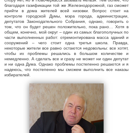
спору нет, но и Новочеркасск забывать нельзя. Тем более, что
благодаря газификации той же Железнодорожной, газ сможет
прийти в дома жителей всей низовки. Вопрос стоит на
контроле городской Думы, мэра города, администрации,
депутатов Законодательного Собрания, однако, говорить о
том, что он будет решен положительно, пока рано… Хотя в
общем, конечно, мой округ – один из самых благополучных по
части выполненных работ: отремонтирована масса зданий и
сооружений – чего стоит одна третья школа. Правда,
некоторые жители все равно остаются недовольны: все хотят,
чтобы их проблемы решались в большом количестве и
немедленно. А сделать все и сразу не может ни один депутат
и ни одна Дума. Однако проблемы постепенно решаются и я
надеюсь, что постепенно мы сможем выполнить все наказы
избирателей.