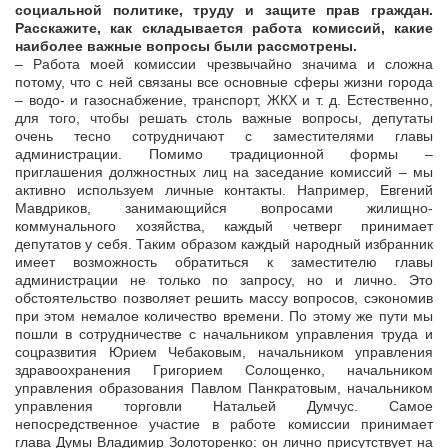
социальной политике, труду и защите прав граждан.
Расскажите, как складывается работа комиссий, какие
наиболее важные вопросы были рассмотрены.
– Работа моей комиссии чрезвычайно значима и сложна
потому, что с ней связаны все основные сферы жизни города
– водо- и газоснабжение, транспорт, ЖКХ и т. д. Естественно,
для того, чтобы решать столь важные вопросы, депутаты
очень тесно сотрудничают с заместителями главы
администрации. Помимо традиционной формы –
приглашения должностных лиц на заседание комиссий – мы
активно используем личные контакты. Например, Евгений
Мавдриков, занимающийся вопросами жилищно-
коммунального хозяйства, каждый четверг принимает
депутатов у себя. Таким образом каждый народный избранник
имеет возможность обратиться к заместителю главы
администрации не только по запросу, но и лично. Это
обстоятельство позволяет решить массу вопросов, сэкономив
при этом немалое количество времени. По этому же пути мы
пошли в сотрудничестве с начальником управления труда и
соцразвития Юрием Чебаковым, начальником управления
здравоохранения Григорием Солощенко, начальником
управления образования Павлом Панкратовым, начальником
управления торговли Натальей Думчус. Самое
непосредственное участие в работе комиссии принимает
глава Думы Владимир Золоторенко: он лично присутствует на