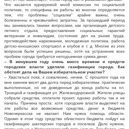
Что касается курируемой мной комиссии по социальной
политике, то специфика ее работы во многом определяется
тем, что проблемы “социалки” крайне важны, очень
болезненны и чрезвычайно затратны. За прошедший период
мы занимались такими вопросами, как организация детского
летнего отдыха, предоставление социальных гарантий
ветеранам и инвалидам, состояние дел на рынке труда,
противодействие наркомании, молодежная политика, работа
детско-юношеских спортшкол и клубов и т. д. Многие из этих
вопросов были успешно решены, хотя на устранение всех
проблем города требуется неподъемная сумма денег.
– В минувшем году очень много времени и средств
городские власти уделяли газификации города. Как
обстоят дела на Вашем избирательном участке?
– Хвастаться пока, к сожалению, нечем. С прошлого года на
мне камнем висят два долга перед избирателями: практически
выполненные, но не доведенные до конца работы на пл.
Троицкой и газификация ул. Железнодорожной. Жители улицы
собрали средства, оплатили проект, однако работы так и не
начаты. Причина проста: хотя городские власти выделяют на
эти работы все возможные средства, денег в бюджете
Новочеркасска не хватает. Нам нужна помощь области.
Однако в этом году средства областного бюджета пойдут на
газификацию шахтерских городов и поселков. Дело нужное,