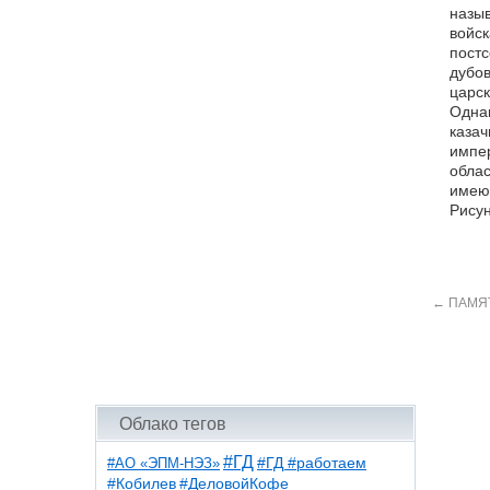
назыв
войск
постс
дубов
царск
Однак
казач
импер
облас
имеющ
Рисун
←
ПАМЯ
Облако тегов
#ГД
#АО «ЭПМ-НЭЗ»
#ГД #работаем
#ДеловойКофе
#Кобилев