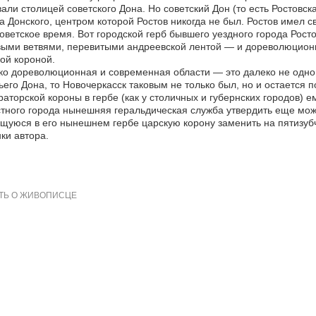
али столицей советского Дона. Но советский Дон (то есть Ростовс
а Донского, центром которой Ростов никогда не был. Ростов имел с
оветское время. Вот городской герб бывшего уездного города Рост
ыми ветвями, перевитыми андреевской лентой — и дореволюционно
ой короной.
о дореволюционная и современная области — это далеко не одно и
ьего Дона, то Новочеркасск таковым не только был, но и остается 
аторской короны в гербе (как у столичных и губернских городов) ем
тного города нынешняя геральдическая служба утвердить еще может
уюся в его нынешнем гербе царскую корону заменить на пятизубч
ки автора.
ТЬ О ЖИВОПИСЦЕ