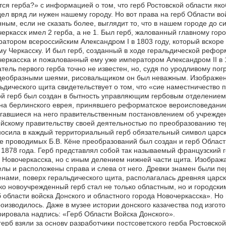
ся герба?» с информацией о том, что герб Ростовской области яко
ел вряд ли нужен нашему городу. Но вот права на герб Области во
ным, если не сказать более, выглядит то, что в нашем городе до си
еркасск имел 2 герба, а не 1. Был герб, жалованный главному гор
атором всероссийским Александром I в 1803 году, который вскор
у Черкасску. И был герб, созданный в ходе геральдической рефор
еркасска и пожалованный ему уже императором Александром II в 1
тель первого герба точно не известен, но, судя по уродливому по
еобразными шеями, рисовальщиком он был неважным. Изображение
ьдического щита свидетельствует о том, что «сие наместничество 
й герб был создан в бытность управляющим гербовым отделением
а берлинского еврея, принявшего реформатское вероисповедание.
гавшиеся на него правительственным постановлением об учреждени
йскому правительству своей деятельностью по преобразованию те
осила в каждый территориальный герб обязательный символ царско
е проводимых Б.В. Кёне преобразований был создан и герб Област
1878 года. Герб представлял собой так называемый французский г
 Новочеркасска, но с иным делением нижней части щита. Изображ
лы и расположены справа и слева от него. Древки знамен были пе
нами, поверх геральдического щита, располагалась древняя царск
о новоучрежденный герб стал не только областным, но и городски
 области войска Донского и областного города Новочеркасска». Но
оизводилось. Даже в музее истории донского казачества под изго
ировала надпись: «Герб Области Войска Донского».
герб взяли за основу разработчики постсоветского герба Ростовско