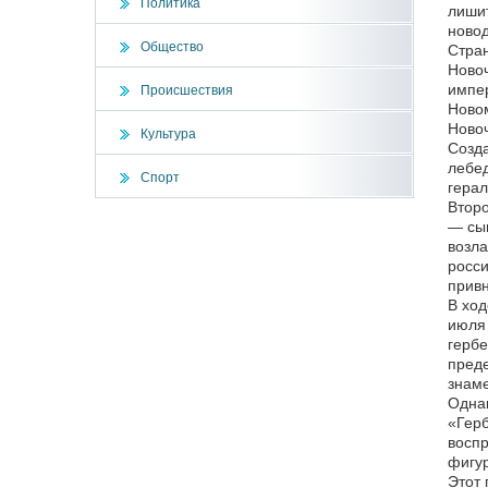
Политика
лишит
новод
Общество
Стран
Новоч
импер
Происшествия
Новом
Новоч
Культура
Созда
лебед
Спорт
герал
Второ
— сын
возла
росси
привн
В ход
июля 
гербе
преде
знаме
Однак
«Герб
воспр
фигур
Этот 