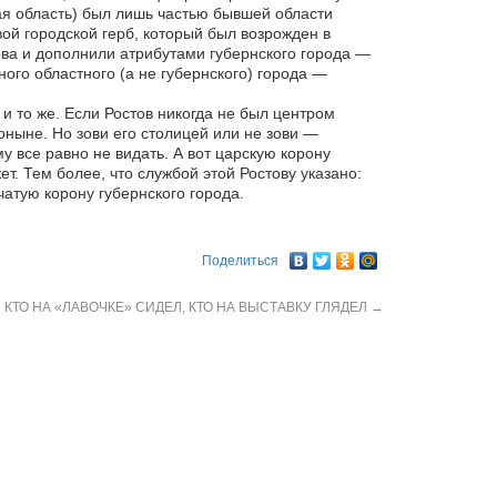
кая область) был лишь частью бывшей области
вой городской герб, который был возрожден в
ова и дополнили атрибутами губернского города —
го областного (а не губернского) города —
 то же. Если Ростов никогда не был центром
поныне. Но зови его столицей или не зови —
у все равно не видать. А вот царскую корону
. Тем более, что службой этой Ростову указано:
атую корону губернского города.
Поделиться
КТО НА «ЛАВОЧКЕ» СИДЕЛ, КТО НА ВЫСТАВКУ ГЛЯДЕЛ
→