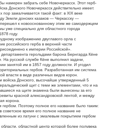
бы намерен забрать себе Новочеркасск. Этот герб-
йска Донского Новочеркасск действительно имеет.
х пор замалчивается такой факт: в XIX веке
оду Земли донских казаков — Черкасску —
е перешел к новооснованному этим же самодержцем
мы уже специально для областного города
878 году.
грудному изображению двуглавого орла с
 российского герба в верхней части
присоединено к империи Российской».
 департамента герольдами барона Бернгарда Кёне
 На русской службе Кёне выполнил задачи,
и занятой им в 1857 году должности. И угодил
рриториальных гербов. Разработанная им система
й власти в виде различных видов корон.
и войска Донского, высочайше утвержденный 5
еральдический щит с теми же элементами, что и на
авшиеся на щите знамена были вынесены за его
ревиты красной александровской лентой, и между
ая корона.
м гербом. Поэтому полное его название было таким:
 в советское время его полное название не
товленным из латуни с эмалевым покрытием гербом
й области, областной центр которой более полувека