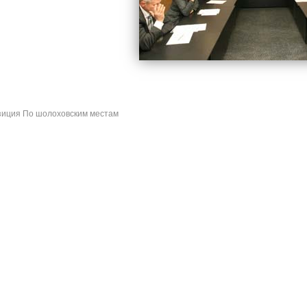
иция По шолоховским местам