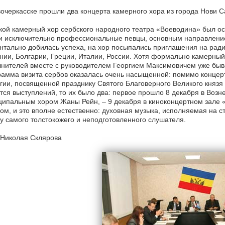
очеркасске прошли два концерта камерного хора из города Нови С
ой камерный хор сербского народного театра «Воеводина» был ос
и исключительно профессиональные певцы, основным направление
тально добилась успеха, на хор посыпались приглашения на радио
ии, Болгарии, Греции, Италии, России. Хотя формально камерный
нителей вместе с руководителем Георгием Максимовичем уже бывал
амма визита сербов оказалась очень насыщенной: помимо концерт
гии, посвященной празднику Святого Благоверного Великого князя 
тся выступлений, то их было два: первое прошло 8 декабря в Возн
ипальным хором Жаны Рейн, – 9 декабря в киноконцертном зале 
ом, и это вполне естественно: духовная музыка, исполняемая на с
у самого толстокожего и неподготовленного слушателя.
 Николая Склярова