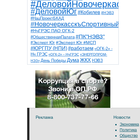
#ДеловойНовочеркасск
#ДеловойЮг
#Кобилев
#НЭВЗ
#НацПроектБКАД
#НовочеркасскъСпортивный
#НчГРЭС ПАО ОГК-2
#ПК"НЭВЗ"
#ОбщественнаяПалата
#Эксперт Юг
#Эксперт Юг #МСП
#ЮРГПУ (НПИ)
#работаем
«ОГК-2» -
Нч ГРЭС
«ОГК-2» – НчГРЭС
«ЭНЕРГОПРОМ-
Дума
ЖКХ
НЭВЗ
День Победы
НЭЗ»
ТНТ
НчГРЭС
Победа
Собор
ТПП
благоустройство
ветераны
выборы
дети
дороги
казаки
коррупция
космос
парк
общественная палата
пожар
роща
спорт
художники
театр
транспорт
Реклама
Новости
Экономика
Политика
Общество