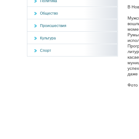
Политика
В Нов
Общество
Мужск
вошл
Происшествия
момен
Румын
Культура
испол
Прогр
Спорт
литур
касае
муниц
успех
даже 
Фото