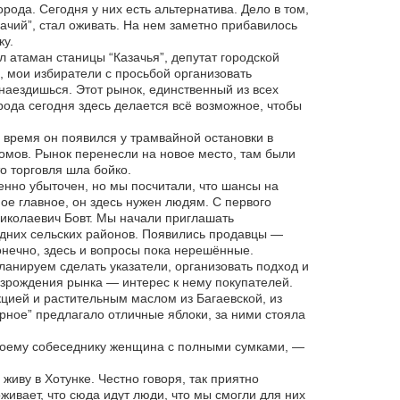
рода. Сегодня у них есть альтернатива. Дело в том,
ачий”, стал оживать. На нем заметно прибавилось
ку.
л атаман станицы “Казачья”, депутат городской
 мои избиратели с просьбой организовать
наездишься. Этот рынок, единственный из всех
ода сегодня здесь делается всё возможное, чтобы
оё время он появился у трамвайной остановки в
омов. Рынок перенесли на новое место, там были
то торговля шла бойко.
нно убыточен, но мы посчитали, что шансы на
ое главное, он здесь нужен людям. С первого
иколаевич Бовт. Мы начали приглашать
седних сельских районов. Появились продавцы —
онечно, здесь и вопросы пока нерешённые.
ланируем сделать указатели, организовать подход и
озрождения рынка — интерес к нему покупателей.
кцией и растительным маслом из Багаевской, из
рное” предлагало отличные яблоки, за ними стояла
моему собеседнику женщина с полными сумками, —
живу в Хотунке. Честно говоря, так приятно
живает, что сюда идут люди, что мы смогли для них