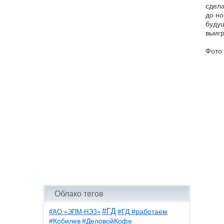
сдела
до но
будущ
выигр
Фото 
Облако тегов
#ГД
#АО «ЭПМ-НЭЗ»
#ГД #работаем
#ДеловойКофе
#Кобилев