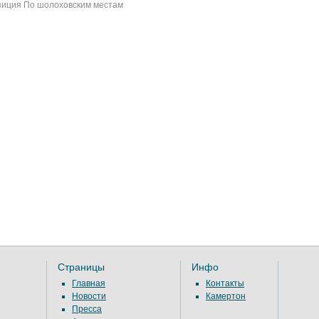
иция По шолоховским местам
Страницы
Инфо
Главная
Контакты
Новости
Камертон
Пресса