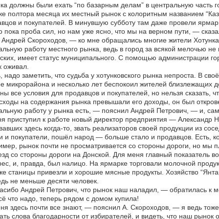
ка должны были ехать “по базарным делам” в центральную часть го
же полтора месяца их местный рынок с колоритным названием “Каз
вцов и покупателей. В минувшую субботу там даже провели ярмар
 пока проба сил, но нам уже ясно, что мы на верном пути, — сказа
Андрей Скороходов, — ко мне обращались многие жители Хотунка,
льную работу местного рынка, ведь в город за всякой мелочью не 
ских, имеет статус муниципального. С помощью администрации гор
 оживал.
, надо заметить, что судьба у хотунковского рынка непроста. В св
е микрорайона и несколько лет беспокоил жителей близлежащих д
ны все условия для продавцов и покупателей, но нельзя сказать, ч
ходы на содержания рынка превышали его доходы, он был открове
льную работу у рынка есть, — пояснил Андрей Петрович, — и, сам
я приступил к работе новый директор предприятия — Александр Н
вавших здесь когда-то, звать реализаторов своей продукции из со
 и покупатели, пошёл народ — больше стало и продавцов. Есть, к
мер, рынок почти не просматривается со стороны дороги, но мы п
зд со стороны дороги на Донской. Для меня главный показатель в
ес, и, правда, был налицо. На ярмарке торговали молочной проду
же станицы привезли и хорошие мясные продукты. Хозяйство “Янта
дь не меньше десяти человек.
сибо Андрей Петрович, что рынок наш наладил, — обратилась к 
всё что надо, теперь рядом с домом купила!
я здесь почти все знают, — пояснил А. Скороходов, — я ведь тоже 
ть слова благодарности от избирателей, и видеть, что наш рынок о