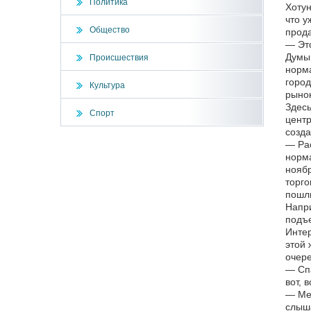
Политика
Хотун
что у
Общество
прода
— Это
Думы 
Происшествия
норма
город
Культура
рынок
Здесь
Спорт
центр
созда
— Рас
норма
ноябр
торго
пошли
Напри
подъе
Интер
этой 
очере
— Спа
вот, 
— Мен
слыша