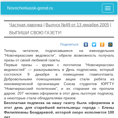
Novocherkassk-gorod.ru
Частная лавочка
|
Выпуск №49 от 13 декабря 2005
|
ВЫПИШИ СВОЮ ГАЗЕТУ!
Поделиться
Теперь читатели, подписавшиеся на еженедельник
“Новочеркасские ведомости”, обрели возможность получать
призы от своей любимой газеты.
Первые призы – кружки с логотипом “Новочеркасских
ведомостей” — разыгрывались в День подписчика, который
состоялся 9 декабря в помещении главпочтамта.
Добровольными помощниками акции стали ребята из
некоммерческой организации Союза студентов ЮРГТУ
“Новочеркасский политехник”, и их старания не пропали
даром: 207 человек оформили в этот день льготную подписку,
а некоторые стали обладателями призов.
Бесплатная подписка на нашу газету была оформлена в
этот день для старейшей жительницы города – Елены
Филипповны Бондаревой, которой скоро исполнится 100
лет
.