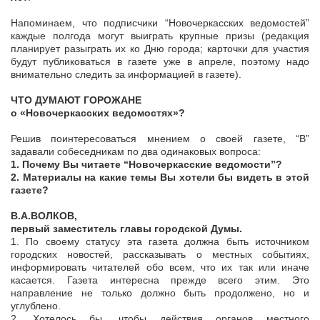
Напоминаем, что подписчики “Новочеркасских ведомостей”
каждые полгода могут выиграть крупные призы (редакция
планирует разыграть их ко Дню города; карточки для участия
будут публиковаться в газете уже в апреле, поэтому надо
внимательно следить за информацией в газете).
ЧТО ДУМАЮТ ГОРОЖАНЕ
о «Новочеркасских ведомостях»?
Решив поинтересоваться мнением о своей газете, “В”
задавали собеседникам по два одинаковых вопроса:
1. Почему Вы читаете “Новочеркасские ведомости”?
2. Материалы на какие темы Вы хотели бы видеть в этой
газете?
В.А.ВОЛКОВ,
первый заместитель главы городской Думы.
1. По своему статусу эта газета должна быть источником
городских новостей, рассказывать о местных событиях,
информировать читателей обо всем, что их так или иначе
касается. Газета интересна прежде всего этим. Это
направление не только должно быть продолжено, но и
углублено.
2. Хотелось бы, чтобы действия органов местного