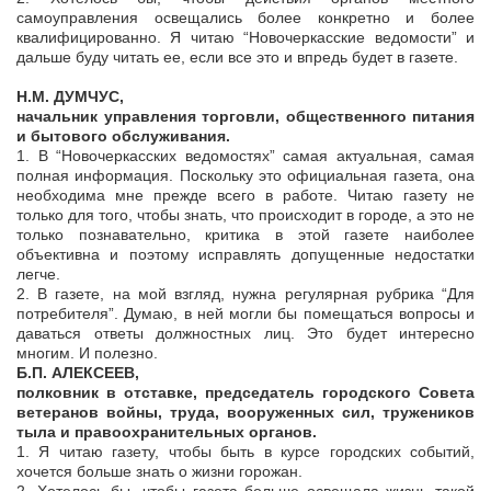
самоуправления освещались более конкретно и более
квалифицированно. Я читаю “Новочеркасские ведомости” и
дальше буду читать ее, если все это и впредь будет в газете.
Н.М. ДУМЧУС,
начальник управления торговли, общественного питания
и бытового обслуживания.
1. В “Новочеркасских ведомостях” самая актуальная, самая
полная информация. Поскольку это официальная газета, она
необходима мне прежде всего в работе. Читаю газету не
только для того, чтобы знать, что происходит в городе, а это не
только познавательно, критика в этой газете наиболее
объективна и поэтому исправлять допущенные недостатки
легче.
2. В газете, на мой взгляд, нужна регулярная рубрика “Для
потребителя”. Думаю, в ней могли бы помещаться вопросы и
даваться ответы должностных лиц. Это будет интересно
многим. И полезно.
Б.П. АЛЕКСЕЕВ,
полковник в отставке, председатель городского Совета
ветеранов войны, труда, вооруженных сил, тружеников
тыла и правоохранительных органов.
1. Я читаю газету, чтобы быть в курсе городских событий,
хочется больше знать о жизни горожан.