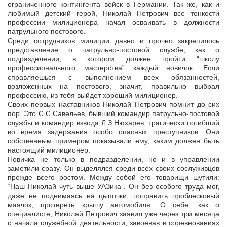
ограниченного контингента войск в Германии. Так же, как и
любимый детский герой, Николай Петрович все тонкости
профессии милиционера начал осваивать в должности
патрульного постового.
Среди сотрудников милиции давно и прочно закрепилось
представление о патрульно-постовой службе, как о
подразделении, в котором должен пройти “школу
профессионального мастерства” каждый новичок. Если
справляешься с выполнением всех обязанностей,
возложенных на постового, значит, правильно выбрал
профессию, из тебя выйдет хороший милиционер.
Своих первых наставников Николай Петрович помнит до сих
пор. Это С.С.Савельев, бывший командир патрульно-постовой
службы и командир взвода Л.З.Нюхарев, трагически погибший
во время задержания особо опасных преступников. Они
собственным примером показывали ему, каким должен быть
настоящий милиционер.
Новичка не только в подразделении, но и в управлении
заметили сразу. Он выделялся среди всех своих сослуживцев
прежде всего ростом. Между собой его товарищи шутили:
“Наш Николай чуть выше УАЗика”. Он без особого труда мог,
даже не поднимаясь на цыпочки, поправить проблесковый
маячок, протереть крышу автомобиля. О себе, как о
специалисте, Николай Петрович заявил уже через три месяца
с начала служебной деятельности, завоевав в соревнованиях