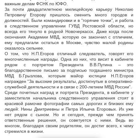
важным делам ФСНК по ЮФО.
За почти двадцатилетнюю милицейскую карьеру Николаю
Петровичу Егорову пришлось сменить много городов и
должностей. Были командировки и в “горячие точки”, и работа
в следственном управлении ГУВД Ростовской области, но
всегда его тянуло в родной Новочеркасск. Даже когда после
окончания Академии МВД, которую он закончил с отличием,
ему предлагали остаться в Москве, чувство малой родины
оказалось сильнее.
О том, что Н.П.Егоров отличный следователь, говорят его
многочисленные награды. Одна из них, что висит в кабинете
рядом с портретом Президента В.В.Путина – это
благодарственное письмо за подписью тогдашнего министра
МВД Б.Грызлова, которым майор юстиции Н.П.Егоров
награжден “За высокие результаты, достигнутые в оперативно-
служебной деятельности и в связи с 200-летием МВД России”.
Среди почетных наград и портрета Президента, в кабинете у
заместителя начальника следственного управления стоят в
красивой рамочке фотографии самых дорогих и близких ему
людей: Нины Дмитриевны и Петра Ильича Егоровых. Их уже
нет рядом с сыном. Но и сегодня, прежде чем принять
ответственные решения, он советуется с ними. Ведь во
многом, благодаря своим родителям, он достиг всего, к чему
стремился в жизни.