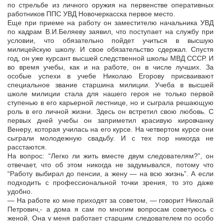
по стрельбе из личного оружия на первенстве оперативных
работников ППС УВД Новочеркасска первое место.
Еще при приеме на работу он заместителю начальника УВД
по кадрам В.И.Беляеву заявил, что поступает на службу при
условии, что обязательно пойдет учиться в высшую
милицейскую школу. И свое обязательство сдержал. Спустя
год, он уже курсант высшей следственной школы МВД СССР. И
во время учебы, как и на работе, он в числе лучших. За
особые успехи в учебе Николаю Егорову присваивают
специальное звание старшина милиции. Учеба в высшей
школе милиции стала для нашего героя не только первой
ступенью в его карьерной лестнице, но и сыграла решающую
роль в его личной жизни. Здесь он встретил свою любовь. С
первых дней учебы он заприметил красивую кировчанку
Венеру, которая училась на его курсе. На четвертом курсе они
сыграли молодежную свадьбу. И с тех пор никогда не
расстаются.
На вопрос: “Легко ли жить вместе двум следователям?”, он
отвечает, что об этом никогда не задумывался, потому что
“Работу выбирал до пенсии, а жену — на всю жизнь”. А если
подходить с профессиональной точки зрения, то это даже
удобно.
— На работе ко мне приходят за советом, — говорит Николай
Петрович,- а дома я сам по многим вопросам советуюсь с
женой. Она у меня работает старшим следователем по особо