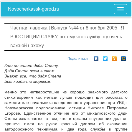
Novocherkassk-gorod.ru
Частная лавочка
|
Выпуск №44 от 8 ноября 2005
| Я
В ЮСТИЦИИ СЛУЖУ, потому что службу эту очень
важной нахожу
Поделиться
Кто не знает дядю Степу,
Дядя Степа всем знаком.
Знают все, что дядя Степа
Был когда-то моряком.
менно это четверостишие из хорошо знакомого детского
стихотворения как нельзя лучше подходит для рассказа о
заместителе начальника следственного управления при УВД г.
Новочеркасска подполковнике юстиции Николае Петровиче
Егорове. Единственное отличие его от михалковского дяди
Степы заключается в том, что в органы внутренних дел он
пришел, имея на руках красный диплом об окончании
автодорожного техникума и два года службы в группе