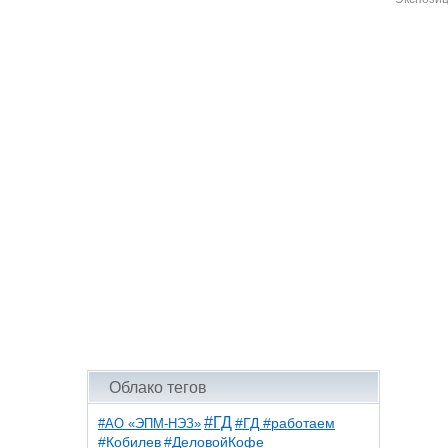
Облако тегов
#ГД
#АО «ЭПМ-НЭЗ»
#ГД #работаем
#ДеловойКофе
#Кобилев