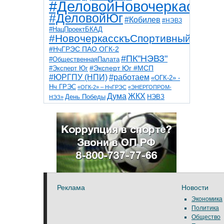
#ДеловойНовочеркасск
#ДеловойЮг
#Кобилев
#НЭВЗ
#НацПроектБКАД
#НовочеркасскъСпортивный
#НчГРЭС ПАО ОГК-2
#ПК"НЭВЗ"
#ОбщественнаяПалата
#Эксперт Юг
#Эксперт Юг #МСП
#ЮРГПУ (НПИ)
#работаем
«ОГК-2» -
Нч ГРЭС
«ОГК-2» – НчГРЭС
«ЭНЕРГОПРОМ-
Дума
ЖКХ
НЭВЗ
День Победы
НЭЗ»
ТНТ
НчГРЭС
Победа
Собор
ТПП
благоустройство
ветераны
выборы
дети
дороги
казаки
коррупция
космос
парк
общественная палата
пожар
роща
спорт
художники
театр
транспорт
Реклама
Новости
Экономика
Политика
Общество