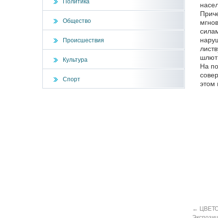
Политика
насел
Приче
Общество
мгнов
силам
наруш
Происшествия
листв
шлют 
Культура
На по
совер
Спорт
этом 
←
ЦВЕТ
Экспози