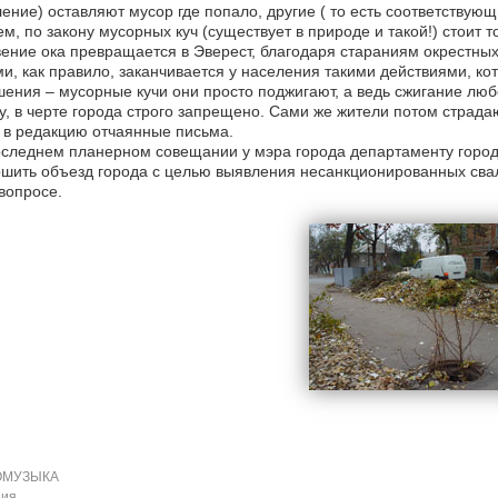
ение) оставляют мусор где попало, другие ( то есть соответствующ
м, по закону мусорных куч (существует в природе и такой!) стоит то
ение ока превращается в Эверест, благодаря стараниям окрестны
и, как правило, заканчивается у населения такими действиями, к
ения – мусорные кучи они просто поджигают, а ведь сжигание любо
у, в черте города строго запрещено. Сами же жители потом страдаю
в редакцию отчаянные письма.
следнем планерном совещании у мэра города департаменту городс
шить объезд города с целью выявления несанкционированных свал
вопросе.
ОМУЗЫКА
ция