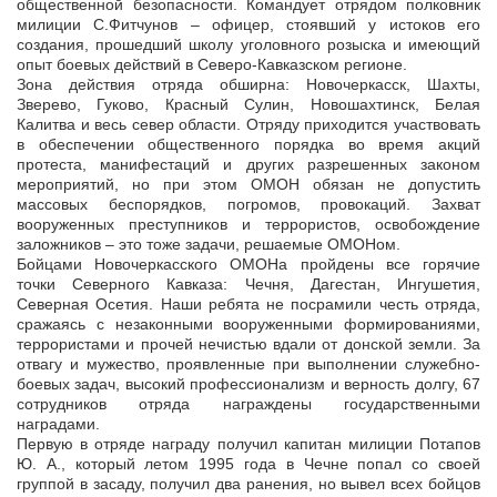
общественной безопасности. Командует отрядом полковник
милиции С.Фитчунов – офицер, стоявший у истоков его
создания, прошедший школу уголовного розыска и имеющий
опыт боевых действий в Северо-Кавказском регионе.
Зона действия отряда обширна: Новочеркасск, Шахты,
Зверево, Гуково, Красный Сулин, Новошахтинск, Белая
Калитва и весь север области. Отряду приходится участвовать
в обеспечении общественного порядка во время акций
протеста, манифестаций и других разрешенных законом
мероприятий, но при этом ОМОН обязан не допустить
массовых беспорядков, погромов, провокаций. Захват
вооруженных преступников и террористов, освобождение
заложников – это тоже задачи, решаемые ОМОНом.
Бойцами Новочеркасского ОМОНа пройдены все горячие
точки Северного Кавказа: Чечня, Дагестан, Ингушетия,
Северная Осетия. Наши ребята не посрамили честь отряда,
сражаясь с незаконными вооруженными формированиями,
террористами и прочей нечистью вдали от донской земли. За
отвагу и мужество, проявленные при выполнении служебно-
боевых задач, высокий профессионализм и верность долгу, 67
сотрудников отряда награждены государственными
наградами.
Первую в отряде награду получил капитан милиции Потапов
Ю. А., который летом 1995 года в Чечне попал со своей
группой в засаду, получил два ранения, но вывел всех бойцов