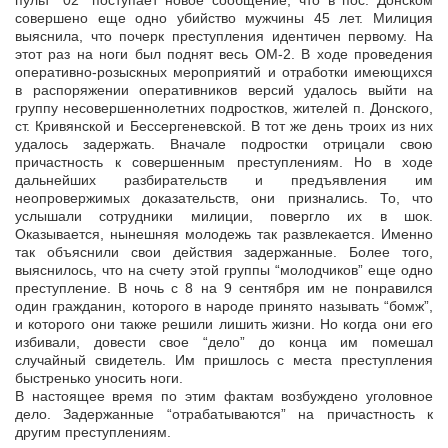
пульт “02” поступает новое сообщение, что в пос. Донском
совершено еще одно убийство мужчины 45 лет. Милиция
выяснила, что почерк преступления идентичен первому. На
этот раз на ноги был поднят весь ОМ-2. В ходе проведения
оперативно-розыскных мероприятий и отработки имеющихся
в распоряжении оперативников версий удалось выйти на
группу несовершеннолетних подростков, жителей п. Донского,
ст. Кривянской и Бессергеневской. В тот же день троих из них
удалось задержать. Вначале подростки отрицали свою
причастность к совершенным преступлениям. Но в ходе
дальнейших разбирательств и предъявления им
неопровержимых доказательств, они признались. То, что
услышали сотрудники милиции, повергло их в шок.
Оказывается, нынешняя молодежь так развлекается. Именно
так объяснили свои действия задержанные. Более того,
выяснилось, что на счету этой группы “молодчиков” еще одно
преступление. В ночь с 8 на 9 сентября им не понравился
один гражданин, которого в народе принято называть “бомж”,
и которого они также решили лишить жизни. Но когда они его
избивали, довести свое “дело” до конца им помешал
случайный свидетель. Им пришлось с места преступления
быстренько уносить ноги.
В настоящее время по этим фактам возбуждено уголовное
дело. Задержанные “отрабатываются” на причастность к
другим преступлениям.