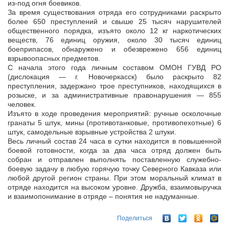
из-под огня боевиков.
За время существования отряда его сотрудниками раскрыто
более 650 преступлений и свыше 25 тысяч нарушителей
общественного порядка, изъято около 12 кг наркотических
веществ, 76 единиц оружия, около 30 тысяч единиц
боеприпасов, обнаружено и обезврежено 656 единиц
взрывоопасных предметов.
С начала этого года личным составом ОМОН ГУВД РО
(дислокация — г. Новочеркасск) было раскрыто 82
преступления, задержано трое преступников, находящихся в
розыске, и за административные правонарушения — 855
человек.
Изъято в ходе проведения мероприятий: ручные осколочные
гранаты 5 штук, мины (противотанковые, противопехотные) 6
штук, самодельные взрывные устройства 2 штуки.
Весь личный состав 24 часа в сутки находится в повышенной
боевой готовности, когда за два часа отряд должен быть
собран и отправлен выполнять поставленную служебно-
боевую задачу в любую горячую точку Северного Кавказа или
любой другой регион страны. При этом моральный климат в
отряде находится на высоком уровне. Дружба, взаимовыручка
и взаимопонимание в отряде – понятия не надуманные.
Поделиться