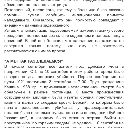
обвинения он полностью отрицал.
Потерпевший, после того, как ему в больнице была оказана
помощь, сумел сообщить милиционерам приметы
нападавшего. Оказалось, что они полностью совпадают с
внешними данными задержанного.
Узнав, что таксист жив, подозреваемый изменил тактику своего
поведения, полностью сознался в содеянном и написал явку с
повинной. В ней он объяснил, что нападение на таксиста он
совершил только потому, что ему не захотелось
рассчитываться с ним за проезд.
“А МЫ ТАК РАЗВЛЕКАЕМСЯ”
В начале сентября все жители пос. Донского жили в
напряжении. С 1 по 10 сентября в этом районе города было
совершено два жестоких убийства. Первое сообщение на
пульт “02” поступило 2 сентября в 7-00. Труп гражданина
Кашина 1968 г.р. с признаками насильственной смерти был
обнаружен в районе гостиницы. С места происшествия
сотрудниками милиции были изъяты орудия преступления:
камни и палки со следами крови. Версий, по которым было
начато расследование убийства, у правоохранительных
органов было несколько: хулиганство или последствие буйного
“возлияния”, к которому была склонна жертва. Выйти на
преступников “по горячим следам” не удалось. 10 сентября на