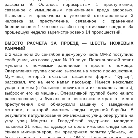
раскрыты 9. Осталось нераскрытым 1 преступление,
связанное с умышленным причинением вреда здоровью.
Выявлены и привлечены к уголовной ответственности 3
человека за преступление, связанное с хранением
боеприпасов и 1 человек за сбыт наркотических средств. За
прошедшую неделю зарегистрировано 14 происшествий.
ВМЕСТО РАСЧЕТА ЗА ПРОЕЗД — ШЕСТЬ НОЖЕВЫХ
РАНЕНИЙ
В 2 часа ночи 26 сентября в дежурную часть ОМ-2 поступило
сообщение, что возле дома № 10 по ул. Персиановской лежит
мужчина с ножевыми ранениями и просит о помощи.
Оперативная группа срочно выехала на место происшествия.
Мужчина, который оказался таксистом фирмы “Курьер”,
рассказал, что на него напал пассажир. Нанеся несколько
ударов ножом (в больнице посчитали и их оказалось шесть),
выбросил его из машины. Оперативной группой было начато
расследование, и буквально в нескольких метрах от места
преступления они обнаружили машину с заведенным
мотором, в которой имелись следы недавней борьбы. В
результате патрулирования близлежащих улиц, опергруппа на
углу улиц Мацоты и Гвардейской задержала молодого
человека 21 года, на одежде которого имелись следы крови.
Увидев милиционеров, он предпринял попытку убежать, но
был задержан и доставлен в ОМ-2. Предъявленные ему