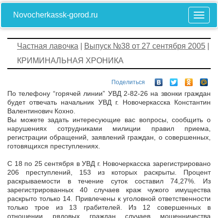
Novocherkassk-gorod.ru
Частная лавочка
|
Выпуск №38 от 27 сентября 2005
|
КРИМИНАЛЬНАЯ ХРОНИКА
Поделиться
По телефону “горячей линии” УВД 2-82-26 на звонки граждан
будет отвечать начальник УВД г. Новочеркасска Константин
Валентинович Кохно.
Вы можете задать интересующие вас вопросы, сообщить о
нарушениях сотрудниками милиции правил приема,
регистрации обращений, заявлений граждан, о совершенных,
готовящихся преступлениях.
С 18 по 25 сентября в УВД г. Новочеркасска зарегистрировано
206 преступлений, 153 из которых раскрыты. Процент
раскрываемости в течение суток составил 74,27%. Из
зарегистрированных 40 случаев краж чужого имущества
раскрыто только 14. Привлечены к уголовной ответственности
только трое из 13 грабителей. Из 12 совершенных в
отношении рядовых граждан случаев мошенничества