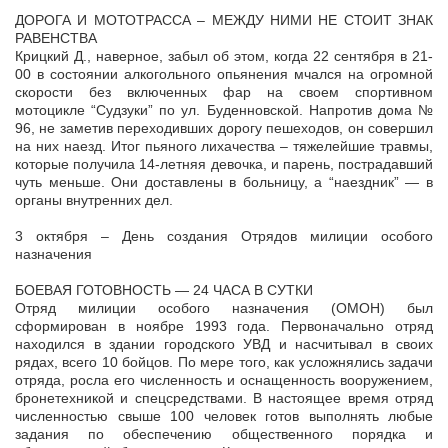
ДОРОГА И МОТОТРАССА – МЕЖДУ НИМИ НЕ СТОИТ ЗНАК
РАВЕНСТВА
Крицкий Д., наверное, забыл об этом, когда 22 сентября в 21-
00 в состоянии алкогольного опьянения мчался на огромной
скорости без включенных фар на своем спортивном
мотоцикле “Судзуки” по ул. Буденновской. Напротив дома №
96, не заметив переходивших дорогу пешеходов, он совершил
на них наезд. Итог пьяного лихачества – тяжелейшие травмы,
которые получила 14-летняя девочка, и парень, пострадавший
чуть меньше. Они доставлены в больницу, а “наездник” — в
органы внутренних дел.
3 октября – День создания Отрядов милиции особого
назначения
БОЕВАЯ ГОТОВНОСТЬ — 24 ЧАСА В СУТКИ
Отряд милиции особого назначения (ОМОН) был
сформирован в ноябре 1993 года. Первоначально отряд
находился в здании городского УВД и насчитывал в своих
рядах, всего 10 бойцов. По мере того, как усложнялись задачи
отряда, росла его численность и оснащенность вооружением,
бронетехникой и спецсредствами. В настоящее время отряд
численностью свыше 100 человек готов выполнять любые
задания по обеспечению общественного порядка и