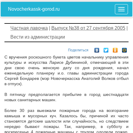
Novocherkassk-gorod.ru
Частная лавочка
|
Выпуск №38 от 27 сентября 2005
|
Вести из администрации
Поделиться
С вручения роскошного букета цветов начальнику управления
культуры и искусства Ларисе Дубининой, отмечающей в эти
дни свою очень женскую дату со дня рождения, начал
еженедельную планерку и.о. главы администрации города
Сергей Бондарев (мэр Новочеркасска Анатолий Волков отбыл
в отпуск).
В пятницу предполагается прибытие в город шестнадцати
новых санитарных машин.
Более 30 раз выезжали пожарные города на возгорание
камыша и мусорных куч. Казалось бы, причиной их часто
становятся детские шалости или случайность, но следствием
нередко бывают пожары. Так, например, в субботу и
воскресенье 4 пожарные машины с трудом одолели пожар,