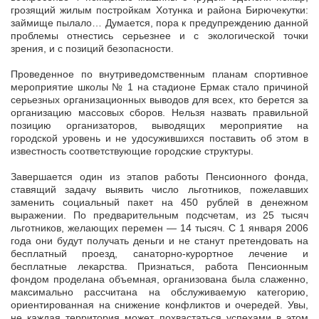
грозящий жилым постройкам Хотунка и района Бирючекутки:
займище пылало… Думается, пора к предупреждению данной
проблемы отнестись серьезнее и с экологической точки
зрения, и с позиций безопасности.
Проведенное по внутриведомственным планам спортивное
мероприятие школы № 1 на стадионе Ермак стало причиной
серьезных организационных выводов для всех, кто берется за
организацию массовых сборов. Нельзя назвать правильной
позицию организаторов, выводящих мероприятие на
городской уровень и не удосужившихся поставить об этом в
известность cоответствующие городские структуры.
Завершается один из этапов работы Пенсионного фонда,
ставящий задачу выявить число льготников, пожелавших
заменить социальный пакет на 450 рублей в денежном
выражении. По предварительным подсчетам, из 25 тысяч
льготников, желающих перемен — 14 тысяч. С 1 января 2006
года они будут получать деньги и не станут претендовать на
бесплатный проезд, санаторно-курортное лечение и
бесплатные лекарства. Признаться, работа Пенсионным
фондом проделана объемная, организована была слаженно,
максимально рассчитана на обслуживаемую категорию,
ориентированная на снижение конфликтов и очередей. Увы,
не каждая территория может похвастаться успехами в этом