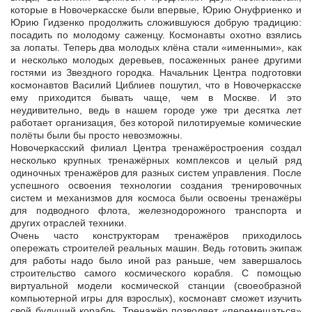
которые в Новочеркасске были впервые, Юрию Онуфриенко и
Юрию Гидзенко продолжить сложившуюся добрую традицию:
посадить по молодому саженцу. Космонавты охотно взялись
за лопаты. Теперь два молодых клёна стали «именными», как
и несколько молодых деревьев, посаженных ранее другими
гостями из Звездного городка. Начальник Центра подготовки
космонавтов Василий Циблиев пошутил, что в Новочеркасске
ему приходится бывать чаще, чем в Москве. И это
неудивительно, ведь в нашем городе уже три десятка лет
работает организация, без которой пилотируемые комические
полёты были бы просто невозможны.
Новочеркасский филиал Центра тренажёростроения создал
несколько крупных тренажёрных комплексов и целый ряд
одиночных тренажёров для разных систем управления. После
успешного освоения технологии создания тренировочных
систем и механизмов для космоса были освоены тренажёры
для подводного флота, железнодорожного транспорта и
других отраслей техники.
Очень часто конструкторам тренажёров приходилось
опережать строителей реальных машин. Ведь готовить экипаж
для работы надо было иной раз раньше, чем завершалось
строительство самого космического корабля. С помощью
виртуальной модели космической станции (своеобразной
компьютерной игры для взрослых), космонавт сможет изучить
свой будущий корабль. Тренажёр позволяет «перемещаться»