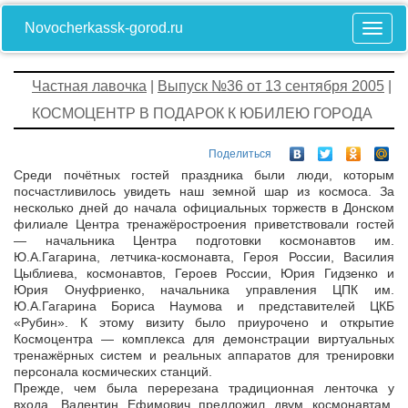
Novocherkassk-gorod.ru
Частная лавочка
|
Выпуск №36 от 13 сентября 2005
|
КОСМОЦЕНТР В ПОДАРОК К ЮБИЛЕЮ ГОРОДА
Поделиться
Среди почётных гостей праздника были люди, которым
посчастливилось увидеть наш земной шар из космоса. За
несколько дней до начала официальных торжеств в Донском
филиале Центра тренажёростроения приветствовали гостей
— начальника Центра подготовки космонавтов им.
Ю.А.Гагарина, летчика-космонавта, Героя России, Василия
Цыблиева, космонавтов, Героев России, Юрия Гидзенко и
Юрия Онуфриенко, начальника управления ЦПК им.
Ю.А.Гагарина Бориса Наумова и представителей ЦКБ
«Рубин». К этому визиту было приурочено и открытие
Космоцентра — комплекса для демонстрации виртуальных
тренажёрных систем и реальных аппаратов для тренировки
персонала космических станций.
Прежде, чем была перерезана традиционная ленточка у
входа, Валентин Ефимович предложил двум космонавтам,