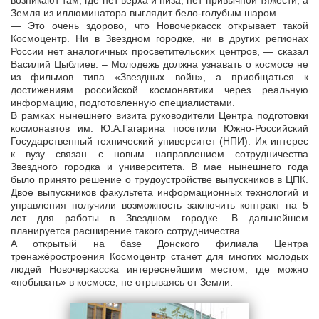
возникают там, где нет верха и низа, нет привычной тяжести, а
Земля из иллюминатора выглядит бело-голубым шаром.
— Это очень здорово, что Новочеркасск открывает такой
Космоцентр. Ни в Звездном городке, ни в других регионах
России нет аналогичных просветительских центров, — сказал
Василий Цыблиев. – Молодежь должна узнавать о космосе не
из фильмов типа «Звездных войн», а приобщаться к
достижениям российской космонавтики через реальную
информацию, подготовленную специалистами.
В рамках нынешнего визита руководители Центра подготовки
космонавтов им. Ю.А.Гагарина посетили Южно-Российский
Государственный технический университет (НПИ). Их интерес
к вузу связан с новым направлением сотрудничества
Звездного городка и университета. В мае нынешнего года
было принято решение о трудоустройстве выпускников в ЦПК.
Двое выпускников факультета информационных технологий и
управления получили возможность заключить контракт на 5
лет для работы в Звездном городке. В дальнейшем
планируется расширение такого сотрудничества.
А открытый на базе Донского филиала Центра
тренажёростроения Космоцентр станет для многих молодых
людей Новочеркасска интереснейшим местом, где можно
«побывать» в космосе, не отрываясь от Земли.