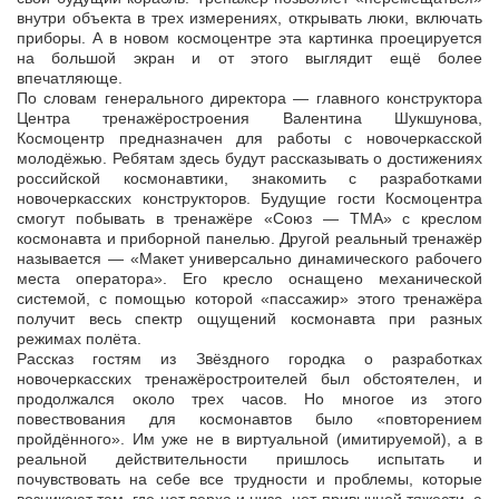
внутри объекта в трех измерениях, открывать люки, включать
приборы. А в новом космоцентре эта картинка проецируется
на большой экран и от этого выглядит ещё более
впечатляюще.
По словам генерального директора — главного конструктора
Центра тренажёростроения Валентина Шукшунова,
Космоцентр предназначен для работы с новочеркасской
молодёжью. Ребятам здесь будут рассказывать о достижениях
российской космонавтики, знакомить с разработками
новочеркасских конструкторов. Будущие гости Космоцентра
смогут побывать в тренажёре «Союз — ТМА» с креслом
космонавта и приборной панелью. Другой реальный тренажёр
называется — «Макет универсально динамического рабочего
места оператора». Его кресло оснащено механической
системой, с помощью которой «пассажир» этого тренажёра
получит весь спектр ощущений космонавта при разных
режимах полёта.
Рассказ гостям из Звёздного городка о разработках
новочеркасских тренажёростроителей был обстоятелен, и
продолжался около трех часов. Но многое из этого
повествования для космонавтов было «повторением
пройдённого». Им уже не в виртуальной (имитируемой), а в
реальной действительности пришлось испытать и
почувствовать на себе все трудности и проблемы, которые