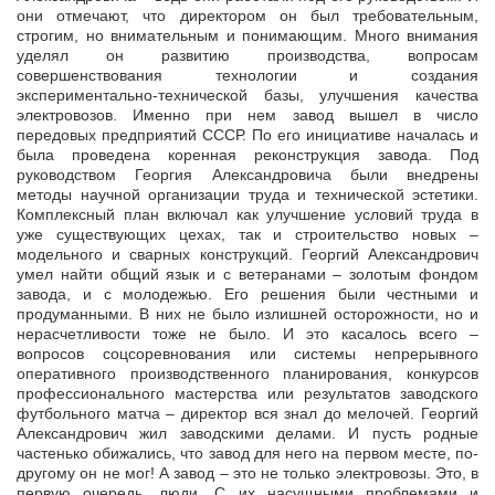
они отмечают, что директором он был требовательным,
строгим, но внимательным и понимающим. Много внимания
уделял он развитию производства, вопросам
совершенствования технологии и создания
экспериментально-технической базы, улучшения качества
электровозов. Именно при нем завод вышел в число
передовых предприятий СССР. По его инициативе началась и
была проведена коренная реконструкция завода. Под
руководством Георгия Александровича были внедрены
методы научной организации труда и технической эстетики.
Комплексный план включал как улучшение условий труда в
уже существующих цехах, так и строительство новых –
модельного и сварных конструкций. Георгий Александрович
умел найти общий язык и с ветеранами – золотым фондом
завода, и с молодежью. Его решения были честными и
продуманными. В них не было излишней осторожности, но и
нерасчетливости тоже не было. И это касалось всего –
вопросов соцсоревнования или системы непрерывного
оперативного производственного планирования, конкурсов
профессионального мастерства или результатов заводского
футбольного матча – директор вся знал до мелочей. Георгий
Александрович жил заводскими делами. И пусть родные
частенько обижались, что завод для него на первом месте, по-
другому он не мог! А завод – это не только электровозы. Это, в
первую очередь, люди. С их насущными проблемами и