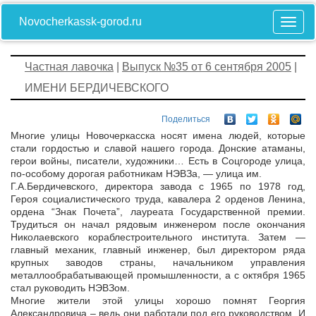
Novocherkassk-gorod.ru
Частная лавочка
|
Выпуск №35 от 6 сентября 2005
|
ИМЕНИ БЕРДИЧЕВСКОГО
Поделиться
Многие улицы Новочеркасска носят имена людей, которые
стали гордостью и славой нашего города. Донские атаманы,
герои войны, писатели, художники… Есть в Соцгороде улица,
по-особому дорогая работникам НЭВЗа, — улица им.
Г.А.Бердичевского, директора завода с 1965 по 1978 год,
Героя социалистического труда, кавалера 2 орденов Ленина,
ордена “Знак Почета”, лауреата Государственной премии.
Трудиться он начал рядовым инженером после окончания
Николаевского кораблестроительного института. Затем —
главный механик, главный инженер, был директором ряда
крупных заводов страны, начальником управления
металлообрабатывающей промышленности, а с октября 1965
стал руководить НЭВЗом.
Многие жители этой улицы хорошо помнят Георгия
Александровича – ведь они работали под его руководством. И