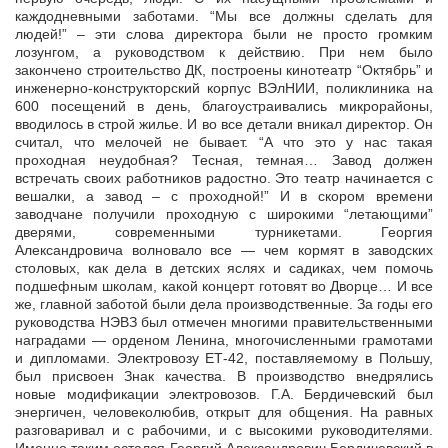
каждодневными заботами. “Мы все должны сделать для
людей!” – эти слова директора были не просто громким
лозунгом, а руководством к действию. При нем было
закончено строительство ДК, построены кинотеатр “Октябрь” и
инженерно-конструкторский корпус ВЭлНИИ, поликлиника на
600 посещений в день, благоустраивались микрорайоны,
вводилось в строй жилье. И во все детали вникал директор. Он
считал, что мелочей не бывает. “А что это у нас такая
проходная неудобная? Тесная, темная… Завод должен
встречать своих работников радостно. Это театр начинается с
вешалки, а завод – с проходной!” И в скором времени
заводчане получили проходную с широкими “летающими”
дверями, современными турникетами. Георгия
Александровича волновало все — чем кормят в заводских
столовых, как дела в детских яслях и садиках, чем помочь
подшефным школам, какой концерт готовят во Дворце… И все
же, главной заботой были дела производственные. За годы его
руководства НЭВЗ был отмечен многими правительственными
наградами — орденом Ленина, многочисленными грамотами
и дипломами. Электровозу ЕТ-42, поставляемому в Польшу,
был присвоен Знак качества. В производство внедрялись
новые модификации электровозов. Г.А. Бердичевский был
энергичен, человеколюбив, открыт для общения. На равных
разговаривал и с рабочими, и с высокими руководителями.