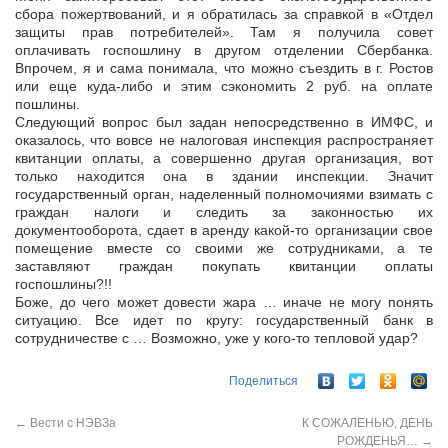
сбора пожертвований, и я обратилась за справкой в «Отдел
защиты прав потребителей». Там я получила совет
оплачивать госпошлину в другом отделении Сбербанка.
Впрочем, я и сама понимала, что можно съездить в г. Ростов
или еще куда-либо и этим сэкономить 2 руб. на оплате
пошлины.
Следующий вопрос был задан непосредственно в ИМФС, и
оказалось, что вовсе не налоговая инспекция распространяет
квитанции оплаты, а совершенно другая организация, вот
только находится она в здании инспекции. Значит
государственный орган, наделенный полномочиями взимать с
граждан налоги и следить за законностью их
документооборота, сдает в аренду какой-то организации свое
помещение вместе со своими же сотрудниками, а те
заставляют граждан покупать квитанции оплаты
госпошлины?!!
Боже, до чего может довести жара … иначе не могу понять
ситуацию. Все идет по кругу: государственный банк в
сотрудничестве с … Возможно, уже у кого-то тепловой удар?
Поделиться
←
Вести с НЭВЗа
К СОЖАЛЕНЬЮ, ДЕНЬ
РОЖДЕНЬЯ…
→