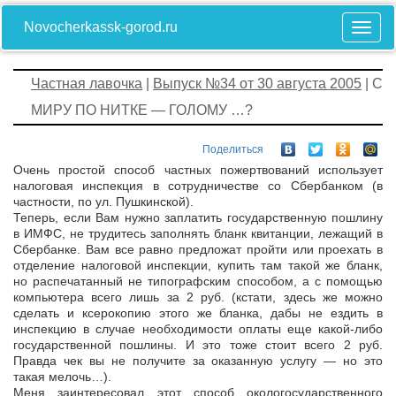
Novocherkassk-gorod.ru
Частная лавочка
|
Выпуск №34 от 30 августа 2005
| С
МИРУ ПО НИТКЕ — ГОЛОМУ …?
Поделиться
Очень простой способ частных пожертвований использует
налоговая инспекция в сотрудничестве со Сбербанком (в
частности, по ул. Пушкинской).
Теперь, если Вам нужно заплатить государственную пошлину
в ИМФС, не трудитесь заполнять бланк квитанции, лежащий в
Сбербанке. Вам все равно предложат пройти или проехать в
отделение налоговой инспекции, купить там такой же бланк,
но распечатанный не типографским способом, а с помощью
компьютера всего лишь за 2 руб. (кстати, здесь же можно
сделать и ксерокопию этого же бланка, дабы не ездить в
инспекцию в случае необходимости оплаты еще какой-либо
государственной пошлины. И это тоже стоит всего 2 руб.
Правда чек вы не получите за оказанную услугу — но это
такая мелочь…).
Меня заинтересовал этот способ окологосударственного