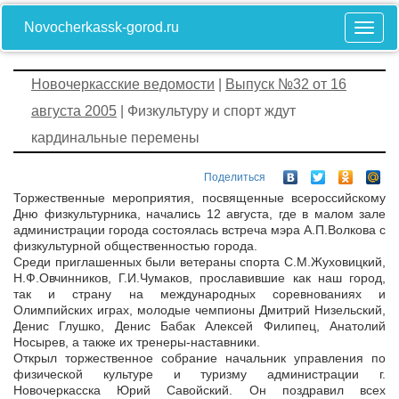
Novocherkassk-gorod.ru
Новочеркасские ведомости
|
Выпуск №32 от 16
августа 2005
| Физкультуру и спорт ждут
кардинальные перемены
Поделиться
Торжественные мероприятия, посвященные всероссийскому
Дню физкультурника, начались 12 августа, где в малом зале
администрации города состоялась встреча мэра А.П.Волкова с
физкультурной общественностью города.
Среди приглашенных были ветераны спорта С.М.Жуховицкий,
Н.Ф.Овчинников, Г.И.Чумаков, прославившие как наш город,
так и страну на международных соревнованиях и
Олимпийских играх, молодые чемпионы Дмитрий Низельский,
Денис Глушко, Денис Бабак Алексей Филипец, Анатолий
Носырев, а также их тренеры-наставники.
Открыл торжественное собрание начальник управления по
физической культуре и туризму администрации г.
Новочеркасска Юрий Савойский. Он поздравил всех