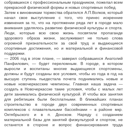
собравшихся с профессиональным праздником, пожелал всем
прекрасной физической формы и новых спортивных побед.
Затем к виновникам торжества обратился А.П.Волков, который
начал свое выступление с того, что принес искренние
извинения за то, что на протяжении ряда лет в городе мало
внимания уделялось развитию физической культуры и спорта.
Люди, которые всю свою жизнь посвятили пропаганде
здорового образа жизни, заслуживают не только слова
огромной признательности за свой труд и выдающиеся
спортивные достижения, но и материальной и финансовой
поддержки.
— 2006 год в этом плане, — заверил собравшихся Анатолий
Панфилович, — будет переломным. В городе, в котором
выросли и воспитаны многие выдающиеся спортсмены,
должны и будут созданы все условия, чтобы из года в год на
высшую ступень пьедестала почета поднимались новые и
новые новочеркасские чемпионы. Главная наша задача —
создать в Новочеркасске такие условия, чтобы с малых лет
дети занимались физической культурой. И чтобы все занятия
для ребятишек были бесплатными. В ближайших планах
строительство в городе двух современных спортивных
комплексов с плавательными бассейнами – в районе мкр.
Октябрьского и в п. Донском. Наряду с созданием
материальной базы для занятий физкультурой и спортом, не
останется в стороне и вопрос финансирования труда