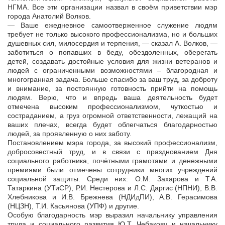
НГМА. Все эти организации назвал в своём приветствии мэр
города Анатолий Волков.
— Ваше ежедневное самоотверженное служение людям
требует не только высокого профессионализма, но и больших
душевных сил, милосердия и терпения, — сказал А. Волков, —
заботиться о попавших в беду, обездоленных, оберегать
детей, создавать достойные условия для жизни ветеранов и
людей с ограниченными возможностями – благородная и
многогранная задача. Больше спасибо за ваш труд, за доброту
и внимание, за постоянную готовность прийти на помощь
людям. Верю, что и впредь ваша деятельность будет
отмечена высоким профессионализмом, чуткостью и
состраданием, а груз огромной ответственности, лежащий на
ваших плечах, всегда будет облегчаться благодарностью
людей, за проявленную о них заботу.
Постановлением мэра города, за высокий профессионализм,
добросовестный труд, и в связи с празднованием Дня
социального работника, почётными грамотами и денежными
премиями были отмечены сотрудники многих учреждений
социальной защиты. Среди них: О.М. Захарова и Т.А.
Татаркина (УТиСР), Р.И. Нестерова и Л.С. Даргис (НПНИ), В.В.
Хлебникова и И.В. Брежнева (НДИдПИ), А.В. Герасимова
(НЦЗН), Т.И. Касьянова (УПФ) и другие.
Особую благодарность мэр выразил начальнику управления
труда и социального развития Ю.Т. Чебакову и начальнику