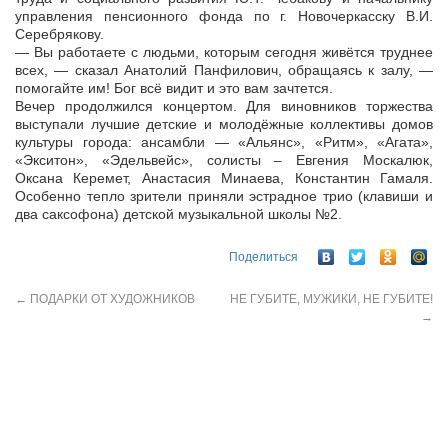
управления пенсионного фонда по г. Новочеркасску В.И.
Серебрякову.
— Вы работаете с людьми, которым сегодня живётся труднее
всех, — сказал Анатолий Панфилович, обращаясь к залу, —
помогайте им! Бог всё видит и это вам зачтется.
Вечер продолжился концертом. Для виновников торжества
выступали лучшие детские и молодёжные коллективы домов
культуры города: ансамбли — «Альянс», «Ритм», «Агата»,
«Экситон», «Эдельвейс», солисты – Евгения Москалюк,
Оксана Керемет, Анастасия Минаева, Константин Гамаля.
Особенно тепло зрители приняли эстрадное трио (клавиши и
два саксофона) детской музыкальной школы №2.
Поделиться
←
ПОДАРКИ ОТ ХУДОЖНИКОВ
НЕ ГУБИТЕ, МУЖИКИ, НЕ ГУБИТЕ!
→