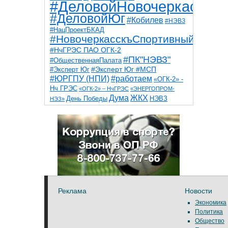
#ДеловойНовочеркасск
#ДеловойЮг
#Кобилев
#НЭВЗ
#НацПроектБКАД
#НовочеркасскъСпортивный
#НчГРЭС ПАО ОГК-2
#ПК"НЭВЗ"
#ОбщественнаяПалата
#Эксперт Юг
#Эксперт Юг #МСП
#ЮРГПУ (НПИ)
#работаем
«ОГК-2» -
Нч ГРЭС
«ОГК-2» – НчГРЭС
«ЭНЕРГОПРОМ-
Дума
ЖКХ
НЭВЗ
День Победы
НЭЗ»
ТНТ
НчГРЭС
Победа
Собор
ТПП
благоустройство
ветераны
выборы
дети
дороги
казаки
коррупция
космос
парк
общественная палата
пожар
роща
спорт
художники
театр
транспорт
Реклама
Новости
Экономика
Политика
Общество