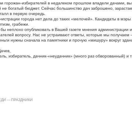
и горожан-избирателей в недалеком прошлом владели дачами, вы
 не богатый бюджет. Сейчас большинство дач заброшено, зарастае
алл в первую очередь.
истрации города нет дела до таких «мелочей». Кандидаты в мэры
тизм, грабежи.
бы неплохо опубликовать в Вашей газете мнения администрации и
ателей вопросу. Нас не устраивают ответы, которые мы получаем – 
еньги нужны сначала на памятники и прочую «мишуру» вокруг зда
Дачев,
ель, избиратель, дачник-«неудачник» (много раз обворованный) и т
ДИ — ПРАЗДНИКИ