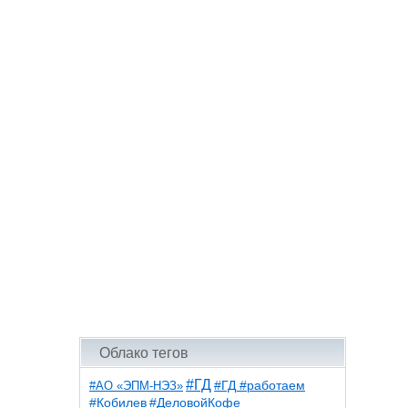
Облако тегов
#ГД
#АО «ЭПМ-НЭЗ»
#ГД #работаем
#ДеловойКофе
#Кобилев