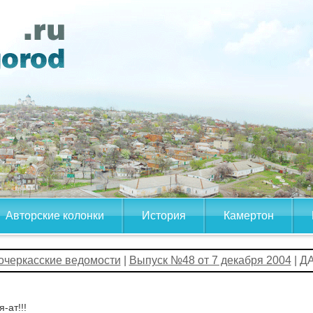
Авторские колонки
История
Камертон
очеркасские ведомости
|
Выпуск №48 от 7 декабря 2004
| Д
-ат!!!