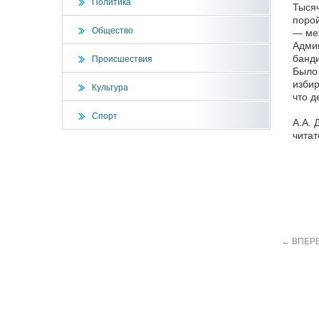
Политика
Тысяч
порой
Общество
— мет
Админ
банди
Происшествия
Было 
избир
Культура
что д
Спорт
А.А. 
читат
←
ВПЕРЕ