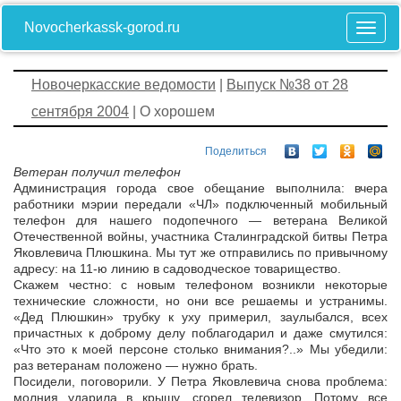
Novocherkassk-gorod.ru
Новочеркасские ведомости
|
Выпуск №38 от 28
сентября 2004
| О хорошем
Поделиться
Ветеран получил телефон
Администрация города свое обещание выполнила: вчера
работники мэрии передали «ЧЛ» подключенный мобильный
телефон для нашего подопечного — ветерана Великой
Отечественной войны, участника Сталинградской битвы Петра
Яковлевича Плюшкина. Мы тут же отправились по привычному
адресу: на 11-ю линию в садоводческое товарищество.
Скажем честно: с новым телефоном возникли некоторые
технические сложности, но они все решаемы и устранимы.
«Дед Плюшкин» трубку к уху примерил, заулыбался, всех
причастных к доброму делу поблагодарил и даже смутился:
«Что это к моей персоне столько внимания?..» Мы убедили:
раз ветеранам положено — нужно брать.
Посидели, поговорили. У Петра Яковлевича снова проблема:
молния ударила в крышу, сгорел телевизор. Потому все