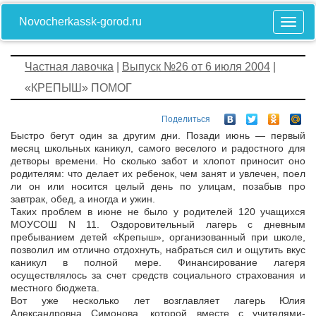
Novocherkassk-gorod.ru
Частная лавочка
|
Выпуск №26 от 6 июля 2004
|
«КРЕПЫШ» ПОМОГ
Поделиться
Быстро бегут один за другим дни. Позади июнь — первый
месяц школьных каникул, самого веселого и радостного для
детворы времени. Но сколько забот и хлопот приносит оно
родителям: что делает их ребенок, чем занят и увлечен, поел
ли он или носится целый день по улицам, позабыв про
завтрак, обед, а иногда и ужин.
Таких проблем в июне не было у родителей 120 учащихся
МОУСОШ N 11. Оздоровительный лагерь с дневным
пребыванием детей «Крепыш», организованный при школе,
позволил им отлично отдохнуть, набраться сил и ощутить вкус
каникул в полной мере. Финансирование лагеря
осуществлялось за счет средств социального страхования и
местного бюджета.
Вот уже несколько лет возглавляет лагерь Юлия
Александровна Симонова, которой вместе с учителями-