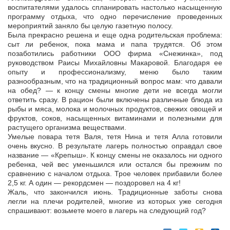
воспитателями удалось спланировать настолько насыщенную
программу отдыха, что одно перечисление проведенных
мероприятий заняло бы целую газетную полосу.
Была прекрасно решена и еще одна родительская проблема:
сыт ли ребенок, пока мама и папа трудятся. Об этом
позаботились работники ООО фирма «Снежинка», под
руководством Раисы Михайловны Макаровой. Благодаря ее
опыту и профессионализму, меню было таким
разнообразным, что на традиционный вопрос мам: что давали
на обед? — к концу смены многие дети не всегда могли
ответить сразу. В рацион были включены различные блюда из
рыбы и мяса, молока и молочных продуктов, свежих овощей и
фруктов, соков, насыщенных витаминами и полезными для
растущего организма веществами.
Умелые повара тетя Валя, тетя Нина и тетя Алла готовили
очень вкусно. В результате лагерь полностью оправдал свое
название — «Крепыш». К концу смены не оказалось ни одного
ребенка, чей вес уменьшился или остался бы прежним по
сравнению с началом отдыха. Трое человек прибавили более
2,5 кг. А один — рекордсмен — поздоровел на 4 кг!
Жаль, что закончился июнь. Традиционные заботы снова
легли на плечи родителей, многие из которых уже сегодня
спрашивают: возьмете моего в лагерь на следующий год?