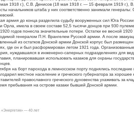
мая 1918 г.), С.В. Денисов (18 мая 1918 г. — 15 февраля 1919 г.),
Посты начальников штаба у них соответственно занимали генералы: С
евский.
ая армия до конца разделила судьбу вооруженных сил Юга России.
и Орла, имела в своем составе 52,5 тысячи донцов при 930 пулем
1920 годов понесла значительные потери. Остатки ее весной 1920 
одимой генералом П.Н. Врангелем Русской армии. А после эвакуац
вленный из остатков Донской армии Донской корпус был размещен
ях, где он и был расформирован летом 1921 года. Организованные 
рия, нуждавшаяся в инженерно-саперных подразделениях для веде
авия, планировавшая использовать казаков для охраны государств
нцев.
тября на борт парохода в лемносском порту поднялись последние 
годарил местное население и греческого губернатора за хорошее 
тавителей православного греческого духовенства ухаживать за кл
емя пребывания на острове казаки бывшей Донской армии.
 «Энергетик» — 40 лет