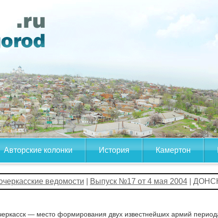
Авторские колонки
История
Камертон
очеркасские ведомости
|
Выпуск №17 от 4 мая 2004
| ДОНС
еркасск — место формирования двух известнейших армий периода