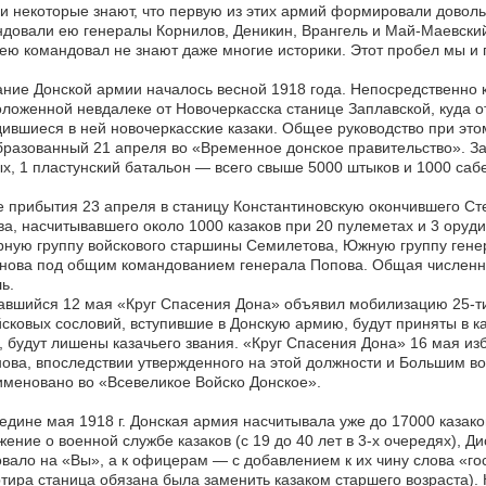
и некоторые знают, что первую из этих армий формировали доволь
довали ею генералы Корнилов, Деникин, Врангель и Май-Маевски
 ею командовал не знают даже многие историки. Этот пробел мы и
ние Донской армии началось весной 1918 года. Непосредственно 
ложенной невдалеке от Новочеркасска станице Заплавской, куда о
ившиеся в ней новочеркасские казаки. Общее руководство при эт
разованный 21 апреля во «Временное донское правительство». За
х, 1 пластунский батальон — всего свыше 5000 штыков и 1000 сабе
 прибытия 23 апреля в станицу Константиновскую окончившего Ст
а, насчитывавшего около 1000 казаков при 20 пулеметах и 3 оруд
ную группу войскового старшины Семилетова, Южную группу гене
ова под общим командованием генерала Попова. Общая численно
ь.
вшийся 12 мая «Круг Спасения Дона» объявил мобилизацию 25-ти 
сковых сословий, вступившие в Донскую армию, будут приняты в ка
, будут лишены казачьего звания. «Круг Спасения Дона» 16 мая и
ова, впоследствии утвержденного на этой должности и Большим во
меновано во «Всевеликое Войско Донское».
едине мая 1918 г. Донская армия насчитывала уже до 17000 казако
ение о военной службе казаков (с 19 до 40 лет в 3-х очередях), 
вало на «Вы», а к офицерам — с добавлением к их чину слова «го
тира станица обязана была заменить казаком старшего возраста).