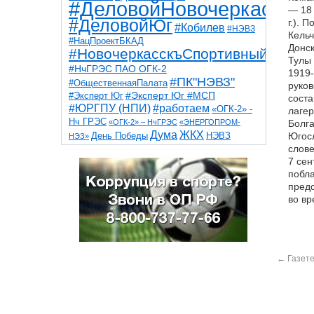
#ДеловойНовочеркасск
— 18 
#ДеловойЮг
г.). 
#Кобилев
#НЭВЗ
Кельч
#НацПроектБКАД
Донск
#НовочеркасскъСпортивный
Тулы 
#НчГРЭС ПАО ОГК-2
1919-
#ПК"НЭВЗ"
#ОбщественнаяПалата
руков
#Эксперт Юг
#Эксперт Юг #МСП
соста
#ЮРГПУ (НПИ)
#работаем
«ОГК-2» -
лагер
Нч ГРЭС
«ОГК-2» – НчГРЭС
«ЭНЕРГОПРОМ-
Болга
Дума
ЖКХ
НЭВЗ
Югосл
День Победы
НЭЗ»
ТНТ
НчГРЭС
слове
Победа
Собор
ТПП
7 сен
благоустройство
ветераны
выборы
дети
побла
дороги
казаки
коррупция
космос
предс
парк
общественная палата
пожар
роща
во вр
спорт
художники
театр
транспорт
←
Газете