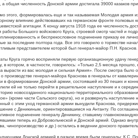
, а общая численность Донской армии достигала 39000 казаков при
о этого, формировалась еще и так называемая Молодая армия из
орному влиянию действовавших на германском фронте полковых к
евистской агитации. К концу августа 1918 года ее численность дос
 работы Большого войскового Круга, строевой смотр частей и под
плинированность и беспрекословное подчинение приказу ее личн
ые за последние полтора года. Все это говорило о торжестве нача
тливым представителем которой был генерал-майор П.Н. Краснов.
аты Круга горячо восприняли первую организационную удачу генер
у, в котором, в частности, говорилось: «Только 2,5 месяца прошло, 
а вырасти из вас молодая и сильная Армия». После смотра было 
 о производстве генерал-майора Краснова в генералы от кавалерии
и в формировании Донской армии, состоявшей из 30 пеших и конны
лили ей не только перейти в решительное наступление и к середине
торию новосозданного национально-территориального образовани
ое» (кроме части Сальского округа), но и развернуть наступлени
нный с этим уход германской армии вынудили Краснова, придержи
шение с Деникиным, ориентировавшимся на Антанту. По соглашени
ативное подчинение генералу Деникину, ставшему главнокоманду
явшими теперь из Добровольческой и Донской армий. Однако внут
ва, чинопроизводство и др.) остались в ведении донского правитель
дующими Донской армией в разное время были генералы: К.С. Поля