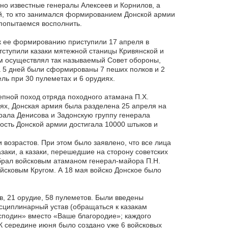
но известные генералы Алексеев и Корнилов, а
й, то кто занимался формированием Донской армии
 попытаемся восполнить.
к ее формированию приступили 17 апреля в
тступили казаки мятежной станицы Кривянской и
ом осуществлял так называемый Совет обороны,
 5 дней были сформированы 7 пеших полков и 2
ль при 30 пулеметах и 6 орудиях.
епной поход отряда походного атамана П.Х.
иях, Донская армия была разделена 25 апреля на
рала Денисова и Задонскую группу генерала
сть Донской армии достигала 10000 штыков и
возрастов. При этом было заявлено, что все лица
заки, а казаки, перешедшие на сторону советских
збрал войсковым атаманом генерал-майора П.Н.
йсковым Кругом. А 18 мая войско Донское было
в, 21 орудие, 58 пулеметов. Были введены
Дисциплинарный устав (обращаться к казакам
сподин» вместо «Ваше благородие»; каждого
 К середине июня было создано уже 6 войсковых