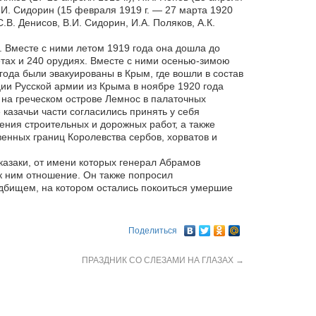
 В.И. Сидорин (15 февраля 1919 г. — 27 марта 1920
.В. Денисов, В.И. Сидорин, И.А. Поляков, А.К.
 Вместе с ними летом 1919 года она дошла до
етах и 240 орудиях. Вместе с ними осенью-зимою
года были эвакуированы в Крым, где вошли в состав
ии Русской армии из Крыма в ноябре 1920 года
 на греческом острове Лемнос в палаточных
казачьи части согласились принять у себя
ния строительных и дорожных работ, а также
енных границ Королевства сербов, хорватов и
казаки, от имени которых генерал Абрамов
к ним отношение. Он также попросил
адбищем, на котором остались покоиться умершие
Поделиться
ПРАЗДНИК СО СЛЕЗАМИ НА ГЛАЗАХ
→