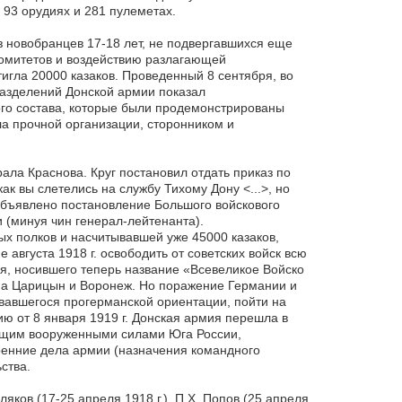
 93 орудиях и 281 пулеметах.
 новобранцев 17-18 лет, не подвергавшихся еще
омитетов и воздействию разлагающей
тигла 20000 казаков. Проведенный 8 сентября, во
разделений Донской армии показал
ого состава, которые были продемонстрированы
ла прочной организации, сторонником и
ала Краснова. Круг постановил отдать приказ по
как вы слетелись на службу Тихому Дону <...>, но
объявлено постановление Большого войскового
 (минуя чин генерал-лейтенанта).
х полков и насчитывавшей уже 45000 казаков,
 августа 1918 г. освободить от советских войск всю
я, носившего теперь название «Всевеликое Войско
е на Царицын и Воронеж. Но поражение Германии и
вавшегося прогерманской ориентации, пойти на
ю от 8 января 1919 г. Донская армия перешла в
ющим вооруженными силами Юга России,
ренние дела армии (назначения командного
ства.
ков (17-25 апреля 1918 г.), П.Х. Попов (25 апреля