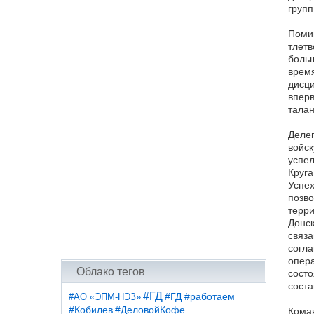
групп
Помим
тлетв
больш
время
дисци
вперв
талан
Делег
войск
успел
Круга
Успех
позво
терри
Донск
связа
согла
опер
Облако тегов
состо
соста
#ГД
#АО «ЭПМ-НЭЗ»
#ГД #работаем
#ДеловойКофе
#Кобилев
Коман