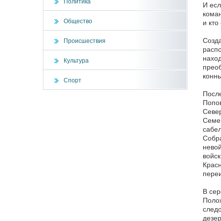
Политика
И есл
коман
Общество
и кто
Созда
Происшествия
распо
наход
Культура
преоб
конны
Спорт
После
Попов
Север
Семен
сабел
Собра
невой
войск
Красн
переи
В сер
Полож
следо
дезер