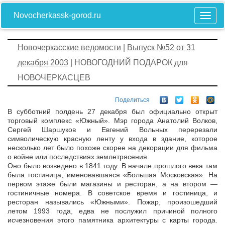
Novocherkassk-gorod.ru
Новочеркасские ведомости
|
Выпуск №52 от 31
декабря 2003
| НОВОГОДНИЙ ПОДАРОК для
НОВОЧЕРКАСЦЕВ
Поделиться
В субботний полдень 27 декабря был официально открыт
торговый комплекс «Южный». Мэр города Анатолий Волков,
Сергей Шаршуков и Евгений Вольных перерезали
символическую красную ленту у входа в здание, которое
несколько лет было похоже скорее на декорации для фильма
о войне или последствиях землетрясения.
Оно было возведено в 1841 году. В начале прошлого века там
была гостиница, именовавшаяся «Большая Московская». На
первом этаже были магазины и ресторан, а на втором —
гостиничные номера. В советское время и гостиница, и
ресторан назывались «Южными». Пожар, произошедший
летом 1993 года, едва не послужил причиной полного
исчезновения этого памятника архитектуры с карты города.