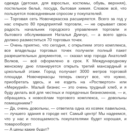
одежда (детская, для взрослых, костюмы, обувь, верхняя),
постельное бельё, посуда, бытовая химия. Словом всё, что
пользуется повседневным спросом у покупателей.
— Торговая сеть Новочеркасска расширяется. Всего за год у
нас открыто 80 предприятий торговли, — не скрывает свою
радость начальник городского управления торговли и
бытового обслуживания Наталья Думчус, — а всего здесь
должно разместиться 70 торговых точек.
— Очень приятно, что сегодня, с открытием этого комплекса,
все владельцы торговых точек получили полный пакет
разрешительных документов, — сказал мэр города Анатолий
Волков, — всё оформлено в срок. К Международному
женскому дню планируется открыть третий мансардный и
цокольный этажи. Город получает 3000 метров торговой
площади. Новочеркасцы теперь смогут все, что нужно,
приобретать здесь, и не ездить на «Роствертол» или
«Меркурий». Малый бизнес — это очень трудный хлеб, и я
буду делать всё для честных и порядочных бизнесменов, — и,
обращаясь к новосёлам торгового комплекса, — довольны
помещением?
— Да, очень довольны, — ответила одна из хозяек павильона,
— лучшего здания в городе нет. Самый центр! Мы надеемся,
что у нас и посещаемость покупателями будет хорошая, и
товарооборот.
— А цены какие будут?