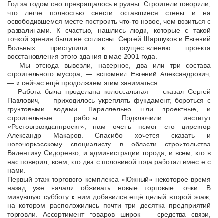
Год за годом оно превращалось в руины. Строители говорили,
что легче полностью снести оставшиеся стены и на
освободившемся месте построить что-то новое, чем возиться с
развалинами. К счастью, нашлись люди, которые с такой
точкой зрения были не согласны. Сергей Шаршуков и Евгений
Вольных приступили к осуществлению проекта
восстановления этого здания в мае 2001 года.
— Мы отсюда вывезли, наверное, два или три состава
строительного мусора, — вспомнил Евгений Александрович,
— и сейчас ещё продолжаем этим заниматься.
— Работа была проделана колоссальная — сказал Сергей
Павлович, — приходилось укреплять фундамент, бороться с
грунтовыми водами. Параллельно шли проектные, и
строительные работы. Подключили институт
«Ростовгражданпроект», нам очень помог его директор
Александр Макаров. Спасибо хочется сказать и
новочеркасскому специалисту в области строительства
Валентину Сидоренко, и администрации города, и всем, кто в
нас поверил, всем, кто два с половиной года работал вместе с
нами.
Первый этаж торгового комплекса «Южный» некоторое время
назад уже начали обживать новые торговые точки. В
минувшую субботу к ним добавился ещё целый второй этаж,
на котором расположились почти три десятка предприятий
торговли. Ассортимент товаров широк — средства связи,