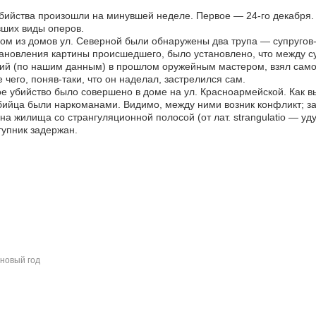
бийства произошли на минувшей неделе. Первое — 24-го декабря.
ших виды оперов.
ом из домов ул. Северной были обнаружены два трупа — супругов-
ановления картины происшедшего, было установлено, что между с
й (по нашим данным) в прошлом оружейным мастером, взял самод
 чего, поняв-таки, что он наделал, застрелился сам.
е убийство было совершено в доме на ул. Красноармейской. Как в
бийца были наркоманами. Видимо, между ними возник конфликт; за
на жилища со странгуляционной полосой (от лат. strangulatio — уд
упник задержан.
новый год