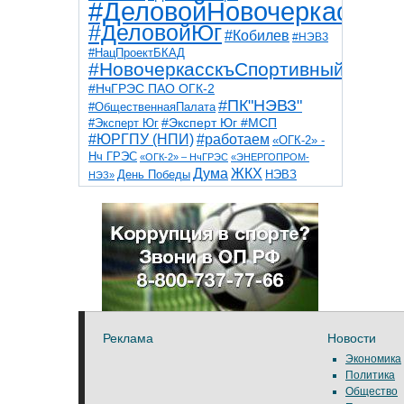
#ДеловойНовочеркасск
#ДеловойЮг
#Кобилев
#НЭВЗ
#НацПроектБКАД
#НовочеркасскъСпортивный
#НчГРЭС ПАО ОГК-2
#ПК"НЭВЗ"
#ОбщественнаяПалата
#Эксперт Юг
#Эксперт Юг #МСП
#ЮРГПУ (НПИ)
#работаем
«ОГК-2» -
Нч ГРЭС
«ОГК-2» – НчГРЭС
«ЭНЕРГОПРОМ-
Дума
ЖКХ
НЭВЗ
День Победы
НЭЗ»
ТНТ
НчГРЭС
Победа
Собор
ТПП
благоустройство
ветераны
выборы
дети
дороги
казаки
коррупция
космос
парк
общественная палата
пожар
роща
спорт
художники
театр
транспорт
Реклама
Новости
Экономика
Политика
Общество