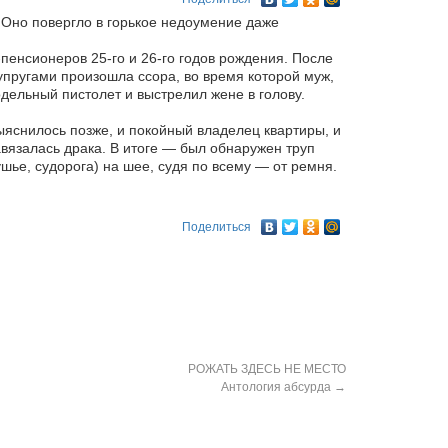
 Оно повергло в горькое недоумение даже
пенсионеров 25-го и 26-го годов рождения. После
упругами произошла ссора, во время которой муж,
ельный пистолет и выстрелил жене в голову.
ыяснилось позже, и покойный владелец квартиры, и
вязалась драка. В итоге — был обнаружен труп
ушье, судорога) на шее, судя по всему — от ремня.
Поделиться
РОЖАТЬ ЗДЕСЬ НЕ МЕСТО
Антология абсурда
→