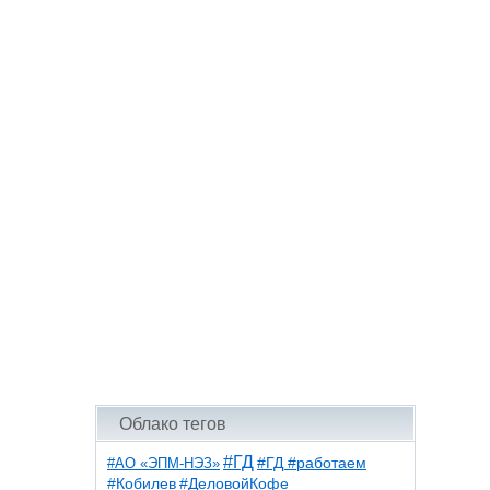
Облако тегов
#ГД
#АО «ЭПМ-НЭЗ»
#ГД #работаем
#ДеловойКофе
#Кобилев