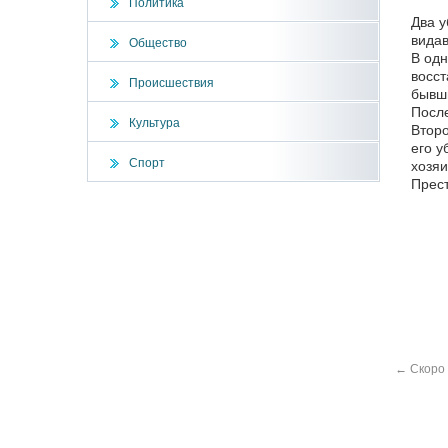
Политика
Два у
видав
Общество
В одн
восст
Происшествия
бывши
После
Культура
Второ
его у
Спорт
хозяи
Прест
←
Скоро 