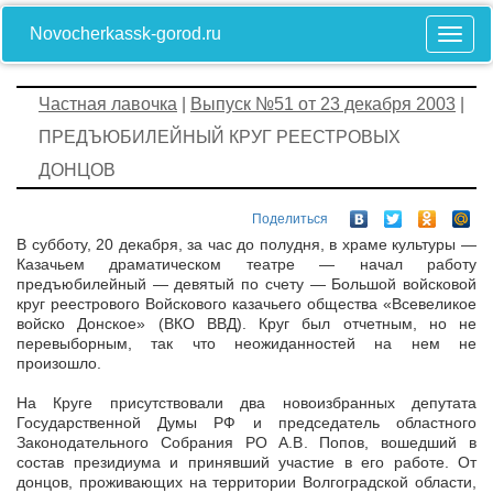
Novocherkassk-gorod.ru
Частная лавочка
|
Выпуск №51 от 23 декабря 2003
|
ПРЕДЪЮБИЛЕЙНЫЙ КРУГ РЕЕСТРОВЫХ
ДОНЦОВ
Поделиться
В субботу, 20 декабря, за час до полудня, в храме культуры —
Казачьем драматическом театре — начал работу
предъюбилейный — девятый по счету — Большой войсковой
круг реестрового Войскового казачьего общества «Всевеликое
войско Донское» (ВКО ВВД). Круг был отчетным, но не
перевыборным, так что неожиданностей на нем не
произошло.
На Круге присутствовали два новоизбранных депутата
Государственной Думы РФ и председатель областного
Законодательного Собрания РО А.В. Попов, вошедший в
состав президиума и принявший участие в его работе. От
донцов, проживающих на территории Волгоградской области,