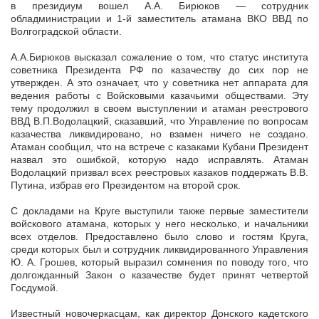
в президиум вошел А.А. Бирюков — сотрудник
обладминистрации и 1-й заместитель атамана ВКО ВВД по
Волгоградской области.
А.А.Бирюков высказал сожаление о том, что статус института
советника Президента РФ по казачеству до сих пор не
утвержден. А это означает, что у советника нет аппарата для
ведения работы с Войсковыми казачьими обществами. Эту
тему продолжил в своем выступлении и атаман реестрового
ВВД В.П.Водолацкий, сказавший, что Управление по вопросам
казачества ликвидировано, но взамен ничего не создано.
Атаман сообщил, что на встрече с казаками Кубани Президент
назвал это ошибкой, которую надо исправлять. Атаман
Водолацкий призвал всех реестровых казаков поддержать В.В.
Путина, избрав его Президентом на второй срок.
С докладами на Круге выступили также первые заместители
войскового атамана, которых у него несколько, и начальники
всех отделов. Предоставлено было слово и гостям Круга,
среди которых был и сотрудник ликвидированного Управления
Ю. А. Грошев, который выразил сомнения по поводу того, что
долгожданный Закон о казачестве будет принят четвертой
Госдумой.
Известный новочеркасцам, как директор Донского кадетского