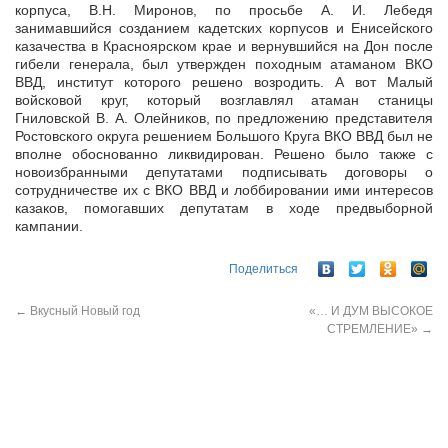
корпуса, В.Н. Миронов, по просьбе А. И. Лебедя
занимавшийся созданием кадетских корпусов и Енисейского
казачества в Красноярском крае и вернувшийся на Дон после
гибели генерала, был утвержден походным атаманом ВКО
ВВД, институт которого решено возродить. А вот Малый
войсковой круг, который возглавлял атаман станицы
Гниловской В. А. Олейников, по предложению представителя
Ростовского округа решением Большого Круга ВКО ВВД был не
вполне обоснованно ликвидирован. Решено было также с
новоизбранными депутатами подписывать договоры о
сотрудничестве их с ВКО ВВД и лоббировании ими интересов
казаков, помогавших депутатам в ходе предвыборной
кампании.
Поделиться
←
Вкусный Новый год
«… И ДУМ ВЫСОКОЕ
СТРЕМЛЕНИЕ»
→