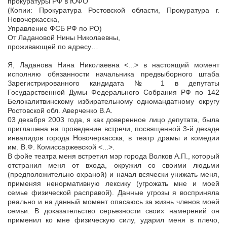
прокуратуры РФ в ЮФО
(Копии: Прокуратура Ростовской области, Прокуратура г.
Новочеркасска,
Управление ФСБ РФ по РО)
От Ладановой Нины Николаевны,
проживающей по адресу…
Я, Ладанова Нина Николаевна <...> в настоящий момент
исполняю обязанности начальника предвыборного штаба
Зарегистрированного кандидата № 1 в депутаты
Государственной Думы Федерального Собрания РФ по 142
Белокалитвинскому избирательному одномандатному округу
Ростовской обл. Аверченко В.А.
03 декабря 2003 года, я как доверенное лицо депутата, была
приглашена на проведение встречи, посвященной 3-й декаде
инвалидов города Новочеркасска, в театр драмы и комедии
им. В.Ф. Комиссаржевской <...>.
В фойе театра меня встретил мэр города Волков А.П., который
отстранил меня от входа, окружил со своими людьми
(предположительно охраной) и начал всячески унижать меня,
применяя ненормативную лексику (угрожать мне и моей
семье физической расправой). Данные угрозы я восприняла
реально и на данный момент опасаюсь за жизнь членов моей
семьи. В доказательство серьезности своих намерений он
применил ко мне физическую силу, ударил меня в плечо,