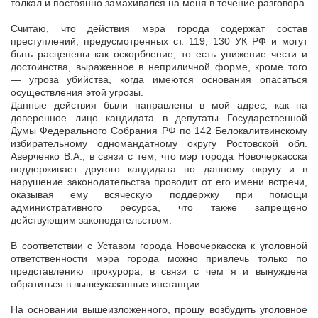
толкал и постоянно замахивался на меня в течение разговора.
Считаю, что действия мэра города содержат состав
преступлений, предусмотренных ст. 119, 130 УК РФ и могут
быть расценены как оскорбление, то есть унижение чести и
достоинства, выраженное в неприличной форме, кроме того
— угроза убийства, когда имеются основания опасаться
осуществления этой угрозы.
Данные действия были направлены в мой адрес, как на
доверенное лицо кандидата в депутаты Государственной
Думы Федерального Собрания РФ по 142 Белокалитвинскому
избирательному одномандатному округу Ростовской обл.
Аверченко В.А., в связи с тем, что мэр города Новочеркасска
поддерживает другого кандидата по данному округу и в
нарушение законодательства проводит от его имени встречи,
оказывая ему всяческую поддержку при помощи
административного ресурса, что также запрещено
действующим законодательством.
В соответствии с Уставом города Новочеркасска к уголовной
ответственности мэра города можно привлечь только по
представлению прокурора, в связи с чем я и вынуждена
обратиться в вышеуказанные инстанции.
На основании вышеизложенного, прошу возбудить уголовное