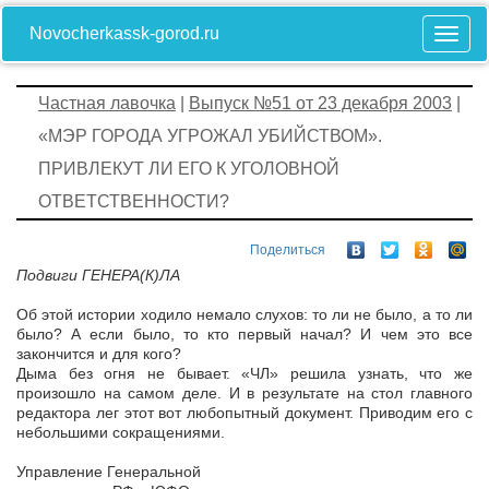
Novocherkassk-gorod.ru
Частная лавочка
|
Выпуск №51 от 23 декабря 2003
|
«МЭР ГОРОДА УГРОЖАЛ УБИЙСТВОМ».
ПРИВЛЕКУТ ЛИ ЕГО К УГОЛОВНОЙ
ОТВЕТСТВЕННОСТИ?
Поделиться
Подвиги ГЕНЕРА(К)ЛА
Об этой истории ходило немало слухов: то ли не было, а то ли
было? А если было, то кто первый начал? И чем это все
закончится и для кого?
Дыма без огня не бывает. «ЧЛ» решила узнать, что же
произошло на самом деле. И в результате на стол главного
редактора лег этот вот любопытный документ. Приводим его с
небольшими сокращениями.
Управление Генеральной