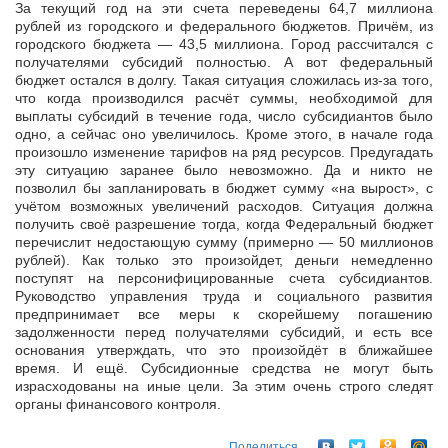
За текущий год на эти счета переведены 64,7 миллиона
рублей из городского и федерального бюджетов. Причём, из
городского бюджета — 43,5 миллиона. Город рассчитался с
получателями субсидий полностью. А вот федеральный
бюджет остался в долгу. Такая ситуация сложилась из-за того,
что когда производился расчёт суммы, необходимой для
выплаты субсидий в течение года, число субсидиантов было
одно, а сейчас оно увеличилось. Кроме этого, в начале года
произошло изменение тарифов на ряд ресурсов. Предугадать
эту ситуацию заранее было невозможно. Да и никто не
позволил бы запланировать в бюджет сумму «на вырост», с
учётом возможных увеличений расходов. Ситуация должна
получить своё разрешение тогда, когда Федеральный бюджет
перечислит недостающую сумму (примерно — 50 миллионов
рублей). Как только это произойдет, деньги немедленно
поступят на персонифицированные счета субсидиантов.
Руководство управления труда и социального развития
предпринимает все меры к скорейшему погашению
задолженности перед получателями субсидий, и есть все
основания утверждать, что это произойдёт в ближайшее
время. И ещё. Субсидионные средства не могут быть
израсходованы на иные цели. За этим очень строго следят
органы финансового контроля.
Поделиться