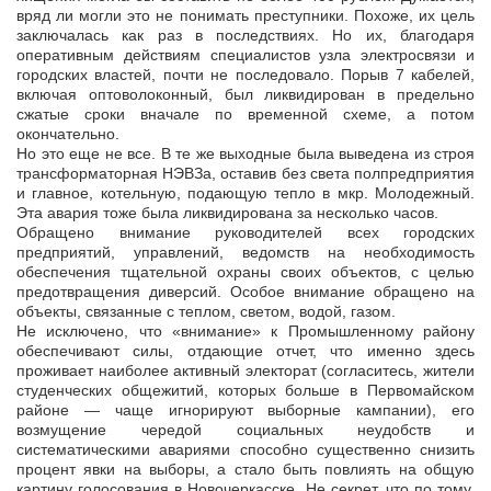
вряд ли могли это не понимать преступники. Похоже, их цель
заключалась как раз в последствиях. Но их, благодаря
оперативным действиям специалистов узла электросвязи и
городских властей, почти не последовало. Порыв 7 кабелей,
включая оптоволоконный, был ликвидирован в предельно
сжатые сроки вначале по временной схеме, а потом
окончательно.
Но это еще не все. В те же выходные была выведена из строя
трансформаторная НЭВЗа, оставив без света полпредприятия
и главное, котельную, подающую тепло в мкр. Молодежный.
Эта авария тоже была ликвидирована за несколько часов.
Обращено внимание руководителей всех городских
предприятий, управлений, ведомств на необходимость
обеспечения тщательной охраны своих объектов, с целью
предотвращения диверсий. Особое внимание обращено на
объекты, связанные с теплом, светом, водой, газом.
Не исключено, что «внимание» к Промышленному району
обеспечивают силы, отдающие отчет, что именно здесь
проживает наиболее активный электорат (согласитесь, жители
студенческих общежитий, которых больше в Первомайском
районе — чаще игнорируют выборные кампании), его
возмущение чередой социальных неудобств и
систематическими авариями способно существенно снизить
процент явки на выборы, а стало быть повлиять на общую
картину голосования в Новочеркасске. Не секрет, что по тому,