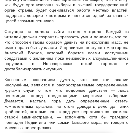
как будут организованы выборы в высший государственный
орган страны, будет оцениваться работа местных властей,
подорвать доверие к которым и является одной из главных
целей злоумышленников.
Ситуация не должна выйти из-под контроля. Каждый из
жителей должен сохранять трезвость ума и понимать, что те,
кто способен таким образом давить на психологию масс, не
имеет права быть у власти. И правильно поступает мэр города
Анатолий Волков, который борется всеми доступными
средствами с желанием пока неизвестных злоумышленников
нарушить в Новочеркасске покой горожан и
дестабилизировать ситуацию.
Косвенным основанием думать, что все эти аварии
неслучайны, являются и распространяемые определенными
кругами слухи о том, что подобные действия — лишь
репетиция перед предстоящими мэрскими выборами.
Думается, настала пора дать определенные ответы
компетентным органам, не стоит доводить дело до таких
крайностей, которые наш город уже переживал во времена
старой администрации, — вспомнить хотя бы трагедию
Геннадия Недвигина или семьи бывшего мэра, не говоря о
массовых перестрелках…