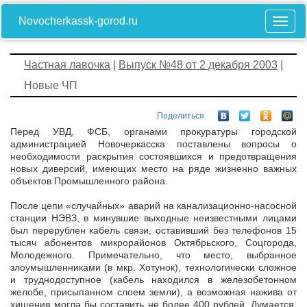
Novocherkassk-gorod.ru
Частная лавочка
|
Выпуск №48 от 2 декабря 2003
|
Новые ЧП
Поделиться
Перед УВД, ФСБ, органами прокуратуры городской
администрацией Новочеркасска поставлены вопросы о
необходимости раскрытия состоявшихся и предотвращения
новых диверсий, имеющих место на ряде жизненно важных
объектов Промышленного района.
После цепи «случайных» аварий на канализационно-насосной
станции НЭВЗ, в минувшие выходные неизвестными лицами
был перерублен кабель связи, оставивший без телефонов 15
тысяч абонентов микрорайонов Октябрьского, Соцгорода,
Молодежного. Примечательно, что место, выбранное
злоумышленниками (в мкр. Хотунок), технологически сложное
и труднодоступное (кабель находился в железобетонном
желобе, присыпанном слоем земли), а возможная нажива от
хищения могла бы составить не более 400 рублей. Думается,