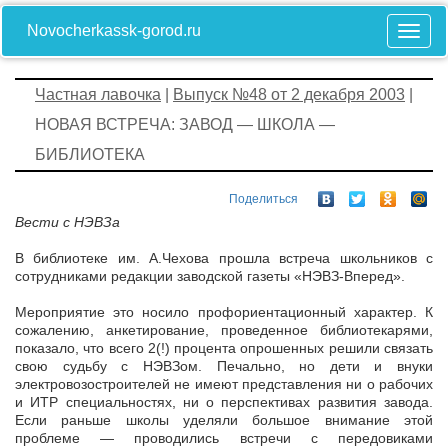
Novocherkassk-gorod.ru
Частная лавочка
|
Выпуск №48 от 2 декабря 2003
|
НОВАЯ ВСТРЕЧА: ЗАВОД — ШКОЛА —
БИБЛИОТЕКА
Поделиться
Вести с НЭВЗа
В библиотеке им. А.Чехова прошла встреча школьников с
сотрудниками редакции заводской газеты «НЭВЗ-Вперед».
Мероприятие это носило профориентационный характер. К
сожалению, анкетирование, проведенное библиотекарями,
показало, что всего 2(!) процента опрошенных решили связать
свою судьбу с НЭВЗом. Печально, но дети и внуки
электровозостроителей не имеют представления ни о рабочих
и ИТР специальностях, ни о перспективах развития завода.
Если раньше школы уделяли большое внимание этой
проблеме — проводились встречи с передовиками