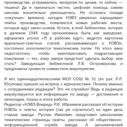
производства, устраивались экскурсии по цехам, то сейчас —
тишина! Да и признаться честно, шефская помощь самим
школам значительно уменьшилась. Но остались позади
«смутные» времена, сегодня НЭВЗ уверенно наращивает
темпы производства, появляются новые рабочие места,
которые ждут своих хозяев. Кстати, в этой библиотеке, которая
в далеком 1948 году организована была как заводская,
оформлен уголок «Я в рабочие иду!», ведется картотека
журнально-газетных статей, рассказывающих о НЭВЗе,
постоянно пополняются тематические папки. Но этого явно
недостаточно, чтобы заинтересовать подрастающее
поколение — тех, кому завтра предстоит сделать выбор: кем
стать? Заведующая библиотекой Л.В. Островерхова и
предложила провести совместное мероприятие.
И вот, одиннадцатиклассники МОУ СОШ № 31 (кл. рук. Л.Л.
Юсупова) пришли на встречу с журналистами. Почему именно
с сотрудниками редакции? Это не случайно! Ведь в редакции
аккумулируется вся информация по заводу — достижения и
неполадки, планы и итоги работы.
Редактор «НЭВЗ-Вперед» Р.И. Ибраимов рассказал об истории
НЭВЗа и газеты, которая (так уж случилось!) на один день
старше завода. Руслан Иванович представил школьникам
тематические страницы газеты, рассказал об общественно-
информационной службе завода. А экономический