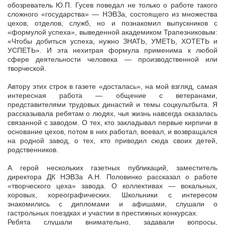
обозреватель Ю.П. Гусев поведал не только о работе такого
сложного «государства» — НЭВЗа, состоящего из множества
цехов, отделов, служб, но и познакомил выпускников с
«формулой успеха», выведенной академиком Трапезниковым:
«Чтобы добиться успеха, нужно ЗНАТЬ, УМЕТЬ, ХОТЕТЬ и
УСПЕТЬ». И эта нехитрая формула применима к любой
сфере деятельности человека — производственной или
творческой.
Автору этих строк в газете «досталась», на мой взгляд, самая
интересная работа — общение с ветеранами,
представителями трудовых династий и темы соцкультбыта. Я
рассказывала ребятам о людях, чья жизнь навсегда оказалась
связанной с заводом. О тех, кто закладывал первые кирпичи в
основание цехов, потом в них работал, воевал, и возвращался
на родной завод, о тех, кто приводил сюда своих детей,
родственников.
А герой нескольких газетных публикаций, заместитель
директора ДК НЭВЗа А.Н. Половинко рассказал о работе
«творческого цеха» завода. О коллективах — вокальных,
хоровых, хореографических. Школьники с интересом
знакомились с дипломами и афишами, слушали о
гастрольных поездках и участии в престижных конкурсах.
Ребята слушали внимательно, задавали вопросы,