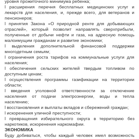
уровня прожиточного минимума ребенка;
l расширения перечня бесплатных медицинских услуг и
лекарств для населения, и, прежде всего, для ветеранов и
пенсионеров;
l принятия Закона «О природной ренте для добывающих
отраслей», который позволит направлять сверхприбыли,
полученные от добычи нефти и газа, на адресную помощь
малоимущим гражданам и развитие экономики;
l выделения дополнительной финансовой поддержки
многодетным семьям;
l ограничения роста тарифов на коммунальные услуги для
населения;
l обеспечения сельских жителей твердым топливом по
доступным ценам;
l осуществления программы газификации на территории
области;
l введения уголовной ответственности за отключение
населения от подачи электроэнергии, воды и тепла
населению;
l восстановления и выплаты вкладов и сбережений граждан;
l искоренения уличной преступности;
l превращения избирательного округа в территорию без
наркотиков, искоренения наркомафии.
ЭКОНОМИКА
Буду добиваться, чтобы каждый человек имел возможность