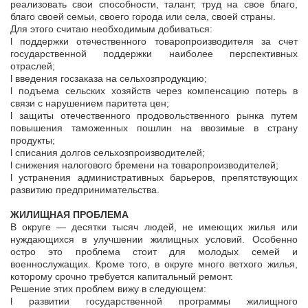
реализовать свои способности, талант, труд на свое благо,
благо своей семьи, своего города или села, своей страны.
Для этого считаю необходимым добиваться:
l поддержки отечественного товаропроизводителя за счет
государственной поддержки наиболее перспективных
отраслей;
l введения госзаказа на сельхозпродукцию;
l подъема сельских хозяйств через компенсацию потерь в
связи с нарушением паритета цен;
l защиты отечественного продовольственного рынка путем
повышения таможенных пошлин на ввозимые в страну
продукты;
l списания долгов сельхозпроизводителей;
l снижения налогового бремени на товаропроизводителей;
l устранения административных барьеров, препятствующих
развитию предпринимательства.
ЖИЛИЩНАЯ ПРОБЛЕМА
В округе — десятки тысяч людей, не имеющих жилья или
нуждающихся в улучшении жилищных условий. Особенно
остро это проблема стоит для молодых семей и
военнослужащих. Кроме того, в округе много ветхого жилья,
которому срочно требуется капитальный ремонт.
Решение этих проблем вижу в следующем:
l развитии государственной программы жилищного