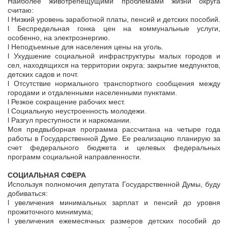
Наиболее животрепещущими проблемами жизни округа
считаю:
l Низкий уровень заработной платы, пенсий и детских пособий.
l Беспредельная гонка цен на коммунальные услуги,
особенно, на электроэнергию.
l Неподъемные для населения цены на уголь.
l Ухудшение социальной инфраструктуры малых городов и
сел, находящихся на территории округа: закрытие медпунктов,
детских садов и почт.
l Отсутствие нормального транспортного сообщения между
городами и отдаленными населенными пунктами.
l Резкое сокращение рабочих мест.
l Социальную неустроенность молодежи.
l Разгул преступности и наркомании.
Моя предвыборная программа рассчитана на четыре года
работы в Государственной Думе. Ее реализацию планирую за
счет федерального бюджета и целевых федеральных
программ социальной направленности.
СОЦИАЛЬНАЯ СФЕРА
Используя полномочия депутата Государственной Думы, буду
добиваться:
l увеличения минимальных зарплат и пенсий до уровня
прожиточного минимума;
l увеличения ежемесячных размеров детских пособий до