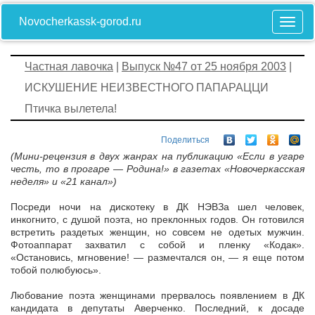
Novocherkassk-gorod.ru
Частная лавочка
|
Выпуск №47 от 25 ноября 2003
|
ИСКУШЕНИЕ НЕИЗВЕСТНОГО ПАПАРАЦЦИ
Птичка вылетела!
Поделиться
(Мини-рецензия в двух жанрах на публикацию «Если в угаре
честь, то в прогаре — Родина!» в газетах «Новочеркасская
неделя» и «21 канал»)
Посреди ночи на дискотеку в ДК НЭВЗа шел человек,
инкогнито, с душой поэта, но преклонных годов. Он готовился
встретить раздетых женщин, но совсем не одетых мужчин.
Фотоаппарат захватил с собой и пленку «Кодак».
«Остановись, мгновение! — размечтался он, — я еще потом
тобой полюбуюсь».
Любование поэта женщинами прервалось появлением в ДК
кандидата в депутаты Аверченко. Последний, к досаде