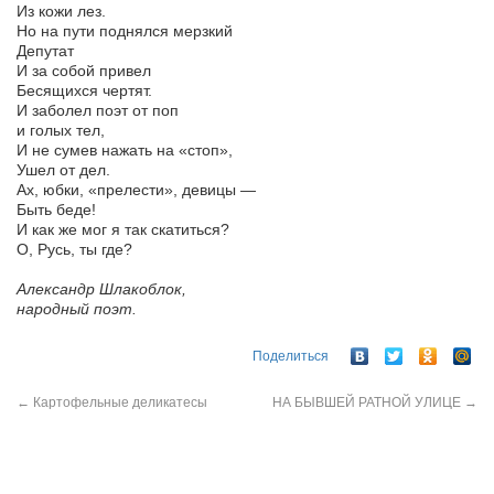
Из кожи лез.
Но на пути поднялся мерзкий
Депутат
И за собой привел
Бесящихся чертят.
И заболел поэт от поп
и голых тел,
И не сумев нажать на «стоп»,
Ушел от дел.
Ах, юбки, «прелести», девицы —
Быть беде!
И как же мог я так скатиться?
О, Русь, ты где?
Александр Шлакоблок,
народный поэт.
Поделиться
←
Картофельные деликатесы
НА БЫВШЕЙ РАТНОЙ УЛИЦЕ
→