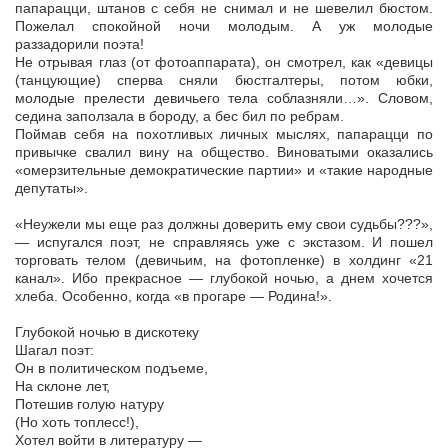
папарацци, штанов с себя не снимал и не шевелил бюстом.
Пожелал спокойной ночи молодым. А уж молодые
раззадорили поэта!
Не отрывая глаз (от фотоаппарата), он смотрел, как «девицы
(танцующие) сперва сняли бюстгалтеры, потом юбки,
молодые прелести девичьего тела соблазняли…». Словом,
седина заползала в бороду, а бес бил по ребрам.
Поймав себя на похотливых личных мыслях, папарацци по
привычке свалил вину на общество. Виноватыми оказались
«омерзительные демократические партии» и «такие народные
депутаты».
«Неужели мы еще раз должны доверить ему свои судьбы???»,
— испугался поэт, не справляясь уже с экстазом. И пошел
торговать телом (девичьим, на фотопленке) в холдинг «21
канал». Ибо прекрасное — глубокой ночью, а днем хочется
хлеба. Особенно, когда «в прогаре — Родина!».
Глубокой ночью в дискотеку
Шагал поэт:
Он в политическом подъеме,
На склоне лет,
Потешив голую натуру
(Но хоть топлесс!),
Хотел войти в литературу —