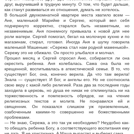
друг, выручивший в трудную минуту. О том, что будет дальше,
как станут развиваться их отношения, думать не хотелось.
В большой двухкомнатной квартире места хватило всем —
Ане, маленькой Марийке и Сергею, который вел себя
подчеркнуто корректно, старался быть незаметным, но
незаменимым. Аня понемногу привыкала к новой для нее
роли матери. Сергей помогал, бегал на молочную кухню и по
магазинам, стирал, готовил. Иногда Аня в шутку говорила
маленькой Машеньке: «Сережа стал нам родной маменькой».
Сережу это не обижало. Он просто улыбался и молчал.
Прошел месяц и Сергей спросил Аню, собирается ли она
окрестить ребенка. Аня колебалась. Сама она была не
крещенной, воспитывалась в атеистической семье. В то, что
существует Бог, она, конечно верила. Да что там верила!
Знала — существует. И Бог, и ангелы его. Но не соотносила
свою веру с какой либо религией. Раза два за последние годы
заходила в церковь, но душа ее никак не откликнулась ни на
торжественность и помпезность обрядов, ни на чтение
религиозных текстов и молитв. Не понравился ей и
священник. Он показался слишком уж приземленным,
озабоченным какими-то совершенно не божественными
проблемами.
— Не знаю, Сережа, а это так уж необходимо? Неудобно как-
то обещать ребенка Богу, а соответствующего воспитания ему
не дать. Я не христианка. А Маша вырастет и выберет сама.