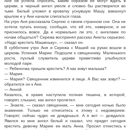
Аня не успела спросить, каким образом ее могут ждать в
церкви, а черный ангел умолк и словно бы растворился во
тьме. Белый уложил в кроватку уснувшую Машу, взмахнул
крылом и у Ани начали слипаться глаза.
На утро Аня рассказала Сергею о своем странном сне. Она не
хотела пугать юношу, сообщая, что ей это, наверное, и не
приснилось вовсе. Да и нормально ли это, с ангелами по
ночам общаться? Сережа воспринял рассказ Анюты серьезно.
«Надо крестить Машеньку», — сказал он.
В субботнее утро Аня и Сережа с Машей на руках вошли в
церковь Успения Марии. Подошли к священнику. Маленького
роста, пухлый служитель церкви приветливо улыбнулся
молодой паре.
— Ребеночка пришли крестить? А как зовут малыша?
— Мария.
— Мария? Священник изменился в лице. А Вас как зовут? —
обратился он к Ане.
— Анной.
Казалось, в храме наступила полная тишина, в которой,
говорят, слышно, как ангел пролетел.
— Знаете, — сказал священник, — мне сегодня ночью было
знамение. Только не отнеситесь к этому с недоверием.
Говорят, сейчас чудес не дождешься. А я вот — дождался.
Явился ко мне ангел белый и сказал, что придет сегодня
крестить девочку Марию ее мать Анна. Просил отнестись к