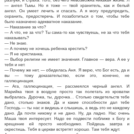
разлуки, и страха. Того, без чего невозможна никакая жизнь. Я
— ангел Тьмы. Но я тоже — твой хранитель, как и белый
ангел. Он умеет лечить и спасать. А я могу предупредить,
охранить, предостеречь. И позаботиться о том, чтобы тебе
было назначено адекватное наказание.
— Наказание за что?
— А что, не за что? Ты сама-то как чувствуешь, не за что тебя
наказывать?
— Не знаю.
— А почему не хочешь ребенка крестить?
— Я не христианка.
— Выбор религии не имеет значения. Главное — вера. А ее у
тебя и нет.
— Почему же нет, — обиделась Аня. Я верю, что Бог есть, да и
вы — тому доказательство, если это, конечно, не
галлюцинация.
— Ага, галлюцинация, — рассмеялся черный ангел. И
Марийка твоя в воздухе просто так полетать из кроватки
выбралась. Дурочка, ты, дурочка… Столько свидетельств тебе
дано, столько знаков. Да и какие способности дал тебе
Господь — ты нас и видишь и слышишь, а ведь это не каждому
дано. Да почти никому и не дано. Ну, да ладно. Нас очень
Маша твоя интересует. Надо ее подвести поближе к Богу и
крещение ей просто необходимо. Пойдешь завтра и
окрестишь. Тебя в церкви встретят хорошо. Там тебя ждут.