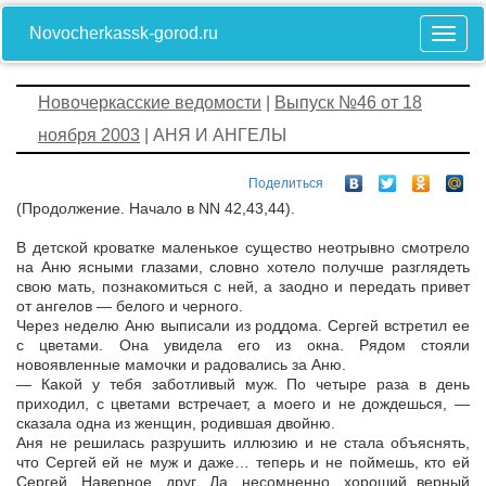
Novocherkassk-gorod.ru
Новочеркасские ведомости
|
Выпуск №46 от 18
ноября 2003
| АНЯ И АНГЕЛЫ
Поделиться
(Продолжение. Начало в NN 42,43,44).
В детской кроватке маленькое существо неотрывно смотрело
на Аню ясными глазами, словно хотело получше разглядеть
свою мать, познакомиться с ней, а заодно и передать привет
от ангелов — белого и черного.
Через неделю Аню выписали из роддома. Сергей встретил ее
с цветами. Она увидела его из окна. Рядом стояли
новоявленные мамочки и радовались за Аню.
— Какой у тебя заботливый муж. По четыре раза в день
приходил, с цветами встречает, а моего и не дождешься, —
сказала одна из женщин, родившая двойню.
Аня не решилась разрушить иллюзию и не стала объяснять,
что Сергей ей не муж и даже… теперь и не поймешь, кто ей
Сергей. Наверное, друг. Да, несомненно, хороший верный