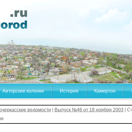
Авторские колонки
История
Камертон
очеркасские ведомости
|
Выпуск №46 от 18 ноября 2003
| С
ия