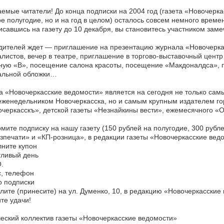
емые читатели! До конца подписки на 2004 год (газета «Новочерка
е полугодие, но и на год в целом) осталось совсем немного време
савшись на газету до 10 декабря, вы становитесь участником за
ителей ждет — приглашение на презентацию журнала «Новочеркас
листов, вечер в театре, приглашение в торгово-выставочный центр
ную «В», посещение салона красоты, посещение «Макдоналдса»,
альной обложки…
а «Новочеркасские ведомости» является на сегодня не только са
 еженедельником Новочеркасска, но и самым крупным издателем г
черкасскъ», детской газеты «Незнайкины вести», ежемесячного «
ите подписку на нашу газету (150 рублей на полугодие, 300 рубле
печати» и «КП-розница», в редакции газеты «Новочеркасские вед
ните купон
тливый день
.
, телефон
о подписки
ите (принесите) на ул. Думенко, 10, в редакцию «Новочеркасские
те удачи!
еский коллектив газеты «Новочеркасские ведомости»