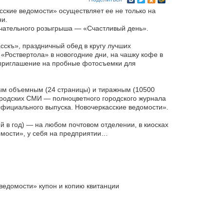
сские ведомости» осуществляет ее не только на
ни.
мечательного розыгрыша — «Счастливый день».
скъ», праздничный обед в кругу лучших
 «Роствертола» в новогодние дни, на чашку кофе в
 приглашение на пробные фотосъемки для
мым объемным (24 страницы) и тиражным (10500
ородских СМИ — полноцветного городского журнала
Официального выпуска. Новочеркасские ведомости».
й в год) — на любом почтовом отделении, в киосках
омости», у себя на предприятии…
 ведомости» купон и копию квитанции