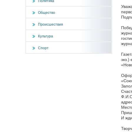
Политика
Уважа
перво
Общество
Подпи
Происшествия
Побед
журна
Культура
гости
журн
Спорт
Газет
экз.)
«Ново
Оформ
«Союз
Запол
Счас
Ф.И.О
адрес
Мест
Пришл
И жди
Творч