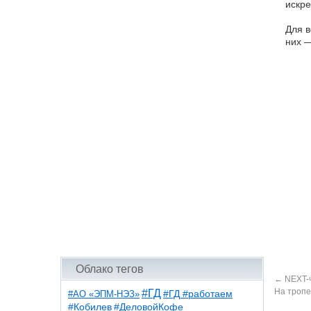
искре
Для в
них —
Облако тегов
←
NEXT-
На тропе
#ГД
#АО «ЭПМ-НЭЗ»
#ГД #работаем
#ДеловойКофе
#Кобилев