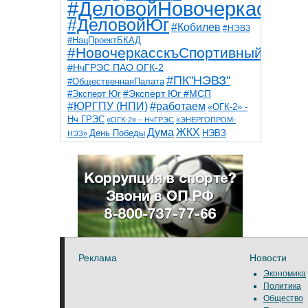
#ДеловойНовочеркасск
#ДеловойЮг
#Кобилев
#НЭВЗ
#НацПроектБКАД
#НовочеркасскъСпортивный
#НчГРЭС ПАО ОГК-2
#ПК"НЭВЗ"
#ОбщественнаяПалата
#Эксперт Юг
#Эксперт Юг #МСП
#ЮРГПУ (НПИ)
#работаем
«ОГК-2» -
Нч ГРЭС
«ОГК-2» – НчГРЭС
«ЭНЕРГОПРОМ-
Дума
ЖКХ
НЭВЗ
День Победы
НЭЗ»
ТНТ
НчГРЭС
Победа
Собор
ТПП
благоустройство
ветераны
выборы
дети
дороги
казаки
коррупция
космос
парк
общественная палата
пожар
роща
спорт
художники
театр
транспорт
Реклама
Новости
Экономика
Политика
Общество