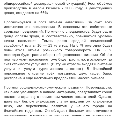
общероссийской демографической ситуацией.) Рост объёмов
производства в малом бизнесе к 2006 году, в действующих
ценах, ожидается на 66%.
Прогнозируется и рост объёма инвестиций, за счёт всех
источников финансирования. В основном это собственные
средства предприятий. По мнению специалистов, будет расти
фонд оплаты труда, и соответственно, повышаться уровень
жизни населения. Темпы роста средней начисленной
заработной платы 10 — 13 % в год. На 8 % ежегодно будет
повышаться объём розничного товарооборота. На 5 %
ежегодно будет расти оборот общественного питания. Объём
платных услуг населению тоже будет расти, но, в основном, за
счёт стоимости услуг ЖКХ. (В эту же отрасль входят и бытовые
услуги и услуги туристических агентств.) В ближайшей
перспективе открытие трёх магазинов, двух кафе, бара,
ресторана и ещё нескольких предприятий малого бизнеса.
Прогноз социально-экономического развития Новочеркасска,
как было упомянуто в начале материала, представляет собой
полсотни страниц, с несметным числом показателей. Однако,
даже при беглом знакомстве с этим документом, становится
ясно, что перспективы развития у нашего города на
ближайшие годы есть. Он обладает большим экономическим
потенциалом, возможности которого далеко не исчерпаны.