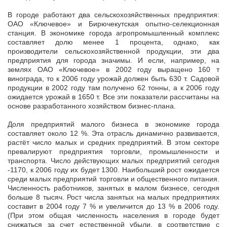
В городе работают два сельскохозяйственных предприятия:
ОАО «Ключевое» и Бирючекутская опытно-селекционная
станция. В экономике города агропромышленный комплекс
составляет долю менее 1 процента, однако, как
производители сельскохозяйственной продукции, эти два
предприятия для города значимы. И если, например, на
землях ОАО «Ключевое» в 2002 году выращено 160 т
винограда, то к 2006 году урожай должен быть 630 т. Садовой
продукции в 2002 году там получено 62 тонны, а к 2006 году
ожидается урожай в 1650 т. Все эти показатели рассчитаны на
основе разработанного хозяйством бизнес-плана.
Доля предприятий малого бизнеса в экономике города
составляет около 12 %. Эта отрасль динамично развивается,
растёт число малых и средних предприятий. В этом секторе
превалируют предприятия торговли, промышленности и
транспорта. Число действующих малых предприятий сегодня
-1170, к 2006 году их будет 1300. Наибольший рост ожидается
среди малых предприятий торговли и общественного питания.
Численность работников, занятых в малом бизнесе, сегодня
больше 8 тысяч. Рост числа занятых на малых предприятиях
составит в 2004 году 7 % и увеличится до 13 % в 2006 году.
(При этом общая численность населения в городе будет
снижаться за счет естественной убыли, в соответствие с