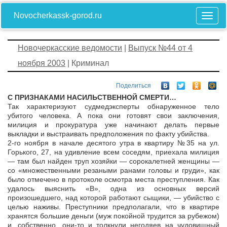
Novocherkassk-gorod.ru
Новочеркасские ведомости
|
Выпуск №44 от 4
ноября 2003
| Криминал
Поделиться
С ПРИЗНАКАМИ НАСИЛЬСТВЕННОЙ СМЕРТИ…
Так характеризуют судмедэксперты обнаруженное тело
убитого человека. А пока они готовят свои заключения,
милиция и прокуратура уже начинают делать первые
выкладки и выстраивать предположения по факту убийства.
2-го ноября в начале десятого утра в квартиру №35 на ул.
Горького, 27, на удивление всем соседям, приехала милиция
— там был найден труп хозяйки — сорокалетней женщины —
со «множественными резаными ранами головы и груди», как
было отмечено в протоколе осмотра места преступления. Как
удалось выяснить «В», одна из основных версий
произошедшего, над которой работают сыщики, — убийство с
целью наживы. Преступники предполагали, что в квартире
хранятся большие деньги (муж покойной трудится за рубежом)
и, собственно, они-то и толкнули негодяев на чудовищный