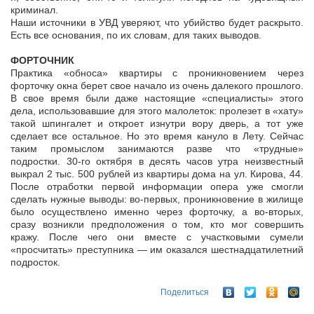
криминал.
Наши источники в УВД уверяют, что убийство будет раскрыто.
Есть все основания, по их словам, для таких выводов.
ФОРТОЧНИК
Практика «обноса» квартиры с проникновением через
форточку окна берет свое начало из очень далекого прошлого.
В свое время были даже настоящие «специалисты» этого
дела, использовавшие для этого малолеток: пролезет в «хату»
такой шпингалет и откроет изнутри вору дверь, а тот уже
сделает все остальное. Но это время кануло в Лету. Сейчас
таким промыслом занимаются разве что «трудные»
подростки. 30-го октября в десять часов утра неизвестный
выкрал 2 тыс. 500 рублей из квартиры дома на ул. Кирова, 44.
После отработки первой информации опера уже смогли
сделать нужные выводы: во-первых, проникновение в жилище
было осуществлено именно через форточку, а во-вторых,
сразу возникли предположения о том, кто мог совершить
кражу. После чего они вместе с участковыми сумели
«просчитать» преступника — им оказался шестнадцатилетний
подросток.
Поделиться