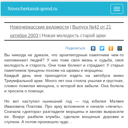
Novocherkassk-gorod.ru
Новочеркасские ведомости
|
Выпуск №42 от 21
октября 2003
| Новая молодость старой арки
Поделиться
Вы никогда не думали, что архитектурные памятники чем-то
напоминают людей? У них тоже своя жизнь и судьба, своя
молодость и старость. Они тоже болеют и страдают. У старых
памятников трещины похожи на шрамы и морщины.
Каждый день мне приходится ездить на автобусе мимо
Триумфальной арки. Много лет она стояла унылая и грустная,
словно пожилая женщина, о которой все забыли. Она болела
и просила о помощи.
Но вот наступил нынешний год — год юбилея Матвея
Ивановича Платова. Про арку вспомнили и начали «лечить».
Сначала «доктора» разгладили морщины и заново выкрасили
ее. Вокруг разбили клумбы, сделали мощеные дорожки и
ступени. А потом произошло чудо…