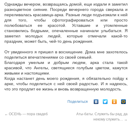
Однажды вечером, возвращаясь домой, еще издали я заметил
разноцветное сияние. Посреди вечернего города сверкала и
переливалась красавица-арка. Разные люди подъезжали к ней
для того, чтобы сфотографироваться или просто
полюбоваться ее красотой. Уставшие и утомленные
становились бодрыми, опечаленные начинали улыбаться. Я
заметил молодых людей, которые отмечали какой-то
праздник, может быть, чей-то день рождения.
От увиденного я пришел в восхищение. Дома мне захотелось
поделиться впечатлениями со своей семьей.
Благодаря умелым и добрым людям, арка стала такой
красивой, что Ангелы, светящиеся голубым цветом, кажутся
живыми и настоящими.
Когда настанет день моего рождения, я обязательно пойду к
арке, чтобы поделиться с ней своей радостью. И я надеюсь,
что это продлит ее жизнь и вновь возвращенную молодость.
Поделиться
←
ОСЕНЬ — пора свадеб
Аты-баты. Служить бы рад, да
некому служить…
→