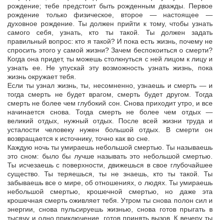
рождение; тебе предстоит быть рожденным дважды. Первое
рождение только физическое, второе — настоящее —
духовное рождение. Ты должен прийти к тому, чтобы узнать
самого себя, узнать, кто ты такой. Ты должен задать
правильный вопрос: кто я такой? И пока есть жизнь, почему не
спросить этого у самой жизни? Зачем беспокоиться о смерти?
Когда она придет, ты можешь столкнуться с ней лицом к лицу и
узнать ее. Не упускай эту возможность узнать жизнь, пока
жизнь окружает тебя.
Если ты узнал жизнь, ты, несомненно, узнаешь и смерть — и
тогда смерть не будет врагом, смерть будет другом. Тогда
смерть не более чем глубокий сон. Снова приходит утро, и все
начинается снова. Тогда смерть не более чем отдых —
великий отдых, нужный отдых. После всей жизни труда и
усталости человеку нужен большой отдых. В смерти он
возвращается к источнику, точно как во сне.
Каждую ночь ты умираешь небольшой смертью. Ты называешь
это сном: было бы лучше называть это небольшой смертью.
Ты исчезаешь с поверхности, движешься в свое глубочайшее
существо. Ты теряешься, ты не знаешь, кто ты такой. Ты
забываешь все о мире, об отношениях, о людях. Ты умираешь
небольшой смертью, крошечной смертью, но даже эта
крошечная смерть оживляет тебя. Утром ты снова полон сил и
энергии, снова пульсируешь жизнью, снова готов прыгать в
тысячу и одно приключение, готов принять вызов. К вечеру ты