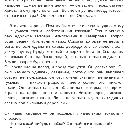
Молясь Христу — семь дней он не спал, думая ночами
напролет, думая целыми днями, — он заснул перед статуей
Христа, и ему приснился сон. Во сне он увидел поезд, готовый
отправиться в рай. Он вскочил в него. Он сказал:
— Это очень хорошо. Почему бы мне не съездить туда самому
и не увидеть своими собственными глазами? Если я увижу в
раю Адольфа Гитлера, Чингиз-хана и Тамерлана, вопрос
будет решен. Или, если я увижу Сократа, который не верил в
Бога, но был одним из самых добродетельных людей, если
увижу Гаутаму Будду, который не верил в Бога, но был одним
из самых богоподобных людей, которые только ходили по
Земле, вопрос будет решен.
Он поспешил на поезд, и поезд тронулся. Он достиг рая. Он
был немного удивлен, озадачен, потому что рай выглядел
совсем не по-райски; он был очень унылым, печальным и
тусклым — никакой радости, ничего солнечного, никакой
песни. Он столько слышал об ангелах, которые все время
играют на арфах, поют и танцуют. Никаких арф, никакого
пения, никаких танцев. Лишь несколько глупо выглядящих
святых под пыльными деревьями.
Он навел справки — он подошел к начальнику вокзала и
спросил:
— Нет ли какой-нибудь ошибки? Это действительно рай?