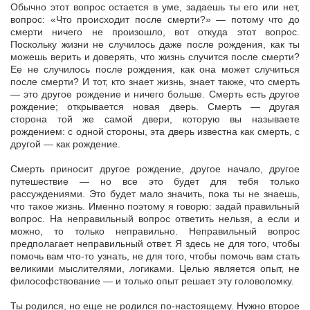
Обычно этот вопрос остается в уме, задаешь ты его или нет,
вопрос: «Что происходит после смерти?» — потому что до
смерти ничего не произошло, вот откуда этот вопрос.
Поскольку жизни не случилось даже после рождения, как ты
можешь верить и доверять, что жизнь случится после смерти?
Ее не случилось после рождения, как она может случиться
после смерти? И тот, кто знает жизнь, знает также, что смерть
— это другое рождение и ничего больше. Смерть есть другое
рождение; открывается новая дверь. Смерть — другая
сторона той же самой двери, которую вы называете
рождением: с одной стороны, эта дверь известна как смерть, с
другой — как рождение.
Смерть приносит другое рождение, другое начало, другое
путешествие — но все это будет для тебя только
рассуждениями. Это будет мало значить, пока ты не знаешь,
что такое жизнь. Именно поэтому я говорю: задай правильный
вопрос. На неправильный вопрос ответить нельзя, а если и
можно, то только неправильно. Неправильный вопрос
предполагает неправильный ответ. Я здесь не для того, чтобы
помочь вам что-то узнать, не для того, чтобы помочь вам стать
великими мыслителями, логиками. Целью является опыт, не
философствование — и только опыт решает эту головоломку.
Ты родился, но еще не родился по-настоящему. Нужно второе