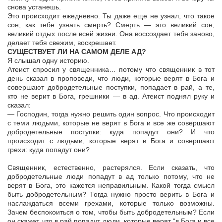
снова устанешь.
Это происходит ежедневно. Ты даже еще не узнал, что такое
сон; как тебе узнать смерть? Смерть — это великий сон,
великий отдых после всей жизни. Она воссоздает тебя заново,
делает тебя свежим, воскрешает.
СУЩЕСТВУЕТ ЛИ НА САМОМ ДЕЛЕ АД?
Я слышал одну историю.
Атеист спросил у священника… потому что священник в тот
день сказал в проповеди, что люди, которые верят в Бога и
совершают добродетельные поступки, попадает в рай, а те,
кто не верит в Бога, грешники — в ад. Атеист поднял руку и
сказал:
— Господин, тогда нужно решить один вопрос. Что происходит
с теми людьми, которые не верят в Бога и все же совершают
добродетельные поступки: куда попадут они? И что
происходит с людьми, которые верят в Бога и совершают
грехи: куда попадут они?
Священник, естественно, растерялся. Если сказать, что
добродетельные люди попадут в ад только потому, что не
верят в Бога, это кажется неправильным. Какой тогда смысл
быть добродетельным? Тогда нужно просто верить в Бога и
наслаждаться всеми грехами, которые только возможны.
Зачем беспокоиться о том, чтобы быть добродетельным? Если
он скажет, что в рай попадут люди, которые верят “в Бога и все