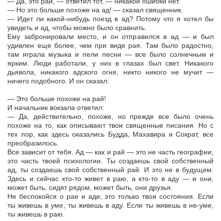
— Да, это рай, — ответил тот, — никакой ошибки нет.
— Но это больше похоже на ад! — сказал священник.
— Идет ли какой-нибудь поезд в ад? Потому что я хотел бы
увидеть и ад, чтобы можно было сравнить.
Ему забронировали место, и он отправился в ад — и был
удивлен еще более, чем при виде рая. Там было радостно,
там играла музыка и пели песни — все было солнечным и
ярким. Люди работали, у них в глазах был свет. Никакого
дьявола, никакого адского огня, никто никого не мучит —
ничего подобного. И он сказал:
— Это больше похоже на рай!
И начальник вокзала ответил:
— Да, действительно, похоже, но прежде все было очень
похоже на то, как описывают твои священные писания. Но с
тех пор, как здесь оказались Будда, Махавира и Сократ, все
преобразилось.
Все зависит от тебя. Ад — как и рай — это не часть географии,
это часть твоей психологии. Ты создаешь свой собственный
ад, ты создаешь свой собственный рай. И это не в будущем.
Здесь и сейчас кто-то живет в раю, а кто-то в аду — и они,
может быть, сидят рядом, может быть, они друзья.
Не беспокойся о рае и аде; это только твои состояния. Если
ты живешь в уме, ты живешь в аду. Если ты живешь в не-уме,
ты живешь в раю.