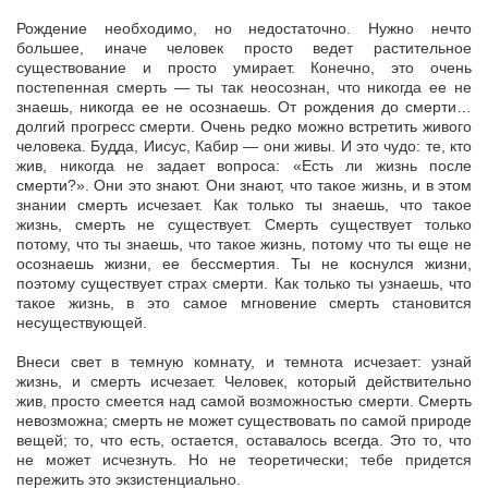
Рождение необходимо, но недостаточно. Нужно нечто
большее, иначе человек просто ведет растительное
существование и просто умирает. Конечно, это очень
постепенная смерть — ты так неосознан, что никогда ее не
знаешь, никогда ее не осознаешь. От рождения до смерти…
долгий прогресс смерти. Очень редко можно встретить живого
человека. Будда, Иисус, Кабир — они живы. И это чудо: те, кто
жив, никогда не задает вопроса: «Есть ли жизнь после
смерти?». Они это знают. Они знают, что такое жизнь, и в этом
знании смерть исчезает. Как только ты знаешь, что такое
жизнь, смерть не существует. Смерть существует только
потому, что ты знаешь, что такое жизнь, потому что ты еще не
осознаешь жизни, ее бессмертия. Ты не коснулся жизни,
поэтому существует страх смерти. Как только ты узнаешь, что
такое жизнь, в это самое мгновение смерть становится
несуществующей.
Внеси свет в темную комнату, и темнота исчезает: узнай
жизнь, и смерть исчезает. Человек, который действительно
жив, просто смеется над самой возможностью смерти. Смерть
невозможна; смерть не может существовать по самой природе
вещей; то, что есть, остается, оставалось всегда. Это то, что
не может исчезнуть. Но не теоретически; тебе придется
пережить это экзистенциально.