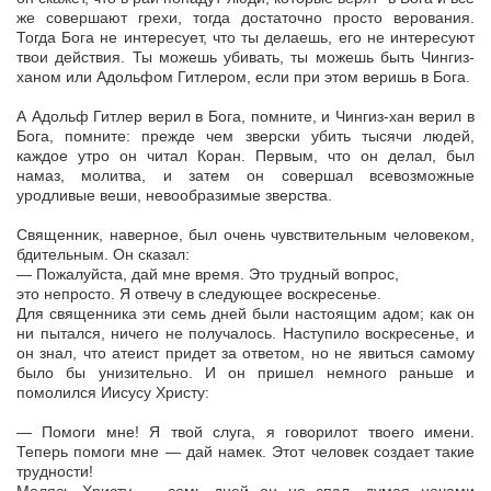
же совершают грехи, тогда достаточно просто верования.
Тогда Бога не интересует, что ты делаешь, его не интересуют
твои действия. Ты можешь убивать, ты можешь быть Чингиз-
ханом или Адольфом Гитлером, если при этом веришь в Бога.
А Адольф Гитлер верил в Бога, помните, и Чингиз-хан верил в
Бога, помните: прежде чем зверски убить тысячи людей,
каждое утро он читал Коран. Первым, что он делал, был
намаз, молитва, и затем он совершал всевозможные
уродливые веши, невообразимые зверства.
Священник, наверное, был очень чувствительным человеком,
бдительным. Он сказал:
— Пожалуйста, дай мне время. Это трудный вопрос,
это непросто. Я отвечу в следующее воскресенье.
Для священника эти семь дней были настоящим адом; как он
ни пытался, ничего не получалось. Наступило воскресенье, и
он знал, что атеист придет за ответом, но не явиться самому
было бы унизительно. И он пришел немного раньше и
помолился Иисусу Христу:
— Помоги мне! Я твой слуга, я говорилот твоего имени.
Теперь помоги мне — дай намек. Этот человек создает такие
трудности!