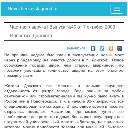
Novocherkassk-gorod.ru
Частная лавочка
|
Выпуск №40 от 7 октября 2003
|
Новости с Донского
Поделиться
На прошлой неделе был сдан в эксплуатацию новый мост
через р.Кадамовку (на участке дороги в п. Донской). Новое
сооружение гораздо шире, чем старое, аварийное, что
позволит уменьшить количество аварий на этом опасном
прежде участке.
Жители Донского все меньше и меньше ощущают
отдаленность от центра города. Ведь раньше за любой
сантехникой или стройматериалами им нужно было ехать в
Ростов или в Новочеркасск, т. к. в начале 90-х закрылись все
специализированные магазины. В последнее время в поселке
открылось несколько магазинов, где можно купить все
необходимое для ремонта в доме. Вновь распахнул двери для
покупателей универсальный магазин «Восход», на прилавках
которого можно приобрести товары для малышей, бытовую