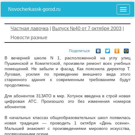
Novocherkassk-gorod.ru
Частная лавочка
|
Выпуск №40 от 7 октября 2003
|
Новости разные
Поделиться
В вечерней школе N 1, расположенной на углу улиц
Пушкинской и Комитетской, произвели ремонт всех учебных
помещений. Не забыли и фасад. Как пояснила директор Т.
Луговая, усилия по приведению внешнего вида этого
старинного здания к современным требованиям будут
продолжены.
Для абонентов 31ЗАТО в мкр. Хотунок введена в строй новая
цифровая АТС. Произошло это без изменения номеров
абонентов.
В начальных классах общеобразовательных школ появилась
новая традиция — проводить 1 октября «День осени».
Малышей знакомят с произведениями мирового искусства,
посвященными осени.