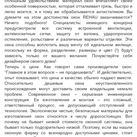
сплошным удовольствием: материал окон впечатляет своей
особенной поверхностью, которая отталкивает грязь, быстро и
легко моется, и к тому же обрабатывается антистатиком. Вы
думаете на этом достоинства окон REHAU заканчиваются?
Ничего подобного! Специалисты немецкого концерна
предусмотрели все: систему встроенной вентиляции,
антимоскитные сетки, защиту от взлома, ударопрочное
остекление, рольставни и различные варианты отделки. Эти
окна способны воплотить вашу мечту об идеальном жилище,
поскольку их форма, разделение, размеры и цвет (!) будут
зависеть только от вашего желания. Почувствуйте себя
дизайнером своего дома!
Теперь о цене. Как говорят сами производители окон:
“Главное в этом вопросе – не продешевить!”. И действительно,
опыт показывает, что цена и качество обычно падают вместе.
Относительно дешевые окна неустановленного
происхождения могут доставить своим владельцам немало
проблем. Современное окно – серьезная инженерная
конструкция. Ее изготовление и монтаж – это сложный,
ответственный процесс, не допускающий отступлений от
технологии. Экологически чистые, безопасные материалы для
изготовления окон относятся к числу дорогостоящих. Вот
почему не бывает низкой стоимости оконной системы, она
бывает только подозрительно низкой. Поэтому, если вы нашли
оконную фирму со всенародно доступными ценами, стоит