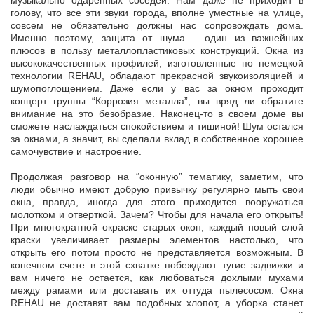
музыкально одаренных соседей. Нам даже не приходит в
голову, что все эти звуки города, вполне уместные на улице,
совсем не обязательно должны нас сопровождать дома.
Именно поэтому, защита от шума – один из важнейших
плюсов в пользу металлопластиковых конструкций. Окна из
высококачественных профилей, изготовленные по немецкой
технологии REHAU, обладают прекрасной звукоизоляцией и
шумопоглощением. Даже если у вас за окном проходит
концерт группы “Коррозия металла”, вы вряд ли обратите
внимание на это безобразие. Наконец-то в своем доме вы
сможете наслаждаться спокойствием и тишиной! Шум остался
за окнами, а значит, вы сделали вклад в собственное хорошее
самочувствие и настроение.
Продолжая разговор на “оконную” тематику, заметим, что
люди обычно имеют добрую привычку регулярно мыть свои
окна, правда, иногда для этого приходится вооружаться
молотком и отверткой. Зачем? Чтобы для начала его открыть!
При многократной окраске старых окон, каждый новый слой
краски увеличивает размеры элементов настолько, что
открыть его потом просто не представляется возможным. В
конечном счете в этой схватке побеждают тугие задвижки и
вам ничего не остается, как любоваться дохлыми мухами
между рамами или доставать их оттуда пылесосом. Окна
REHAU не доставят вам подобных хлопот, а уборка станет