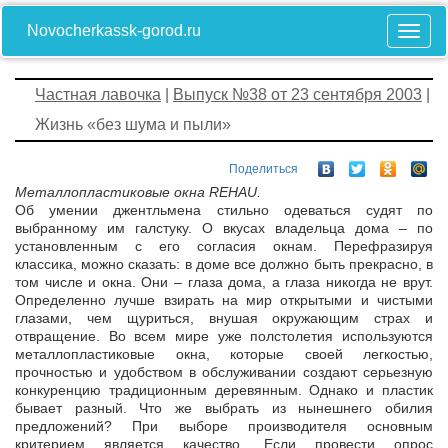
Novocherkassk-gorod.ru
Частная лавочка
|
Выпуск №38 от 23 сентября 2003
|
Жизнь «без шума и пыли»
Поделиться
Металлопластиковые окна REHAU.
Об умении джентльмена стильно одеваться судят по
выбранному им галстуку. О вкусах владельца дома – по
установленным с его согласия окнам. Перефразируя
классика, можно сказать: в доме все должно быть прекрасно, в
том числе и окна. Они – глаза дома, а глаза никогда не врут.
Определенно лучше взирать на мир открытыми и чистыми
глазами, чем щуриться, внушая окружающим страх и
отвращение. Во всем мире уже полстолетия используются
металлопластиковые окна, которые своей легкостью,
прочностью и удобством в обслуживании создают серьезную
конкуренцию традиционным деревянным. Однако и пластик
бывает разный. Что же выбрать из нынешнего обилия
предложений? При выборе производителя основным
критерием является качество. Если провести опрос