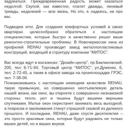
задуматься. Преждевременная радость может оказаться
недолгой. Скупой, как известно, платит дважды, ленивый
трижды, недалекий — всю жизнь. Но это, я надеюсь, не про
вас.
Подведем итог. Для создания комфортных условий в своих
квартирах целесообразно обратиться к настоящим
специалистам, которые быстро и качественно решат ваши
ремонтно-строительные проблемы. В Новочеркасске окна из
профилей REHAU производит завод металлопластиковых
конструкций, входящий в структуру компании “МИТОС”.
Вас всегда ждут в магазинах: “Дизайн-центр”, пр.Баклановский,
200, тел: 6-71-94; Торговый центр “МИТОС”, ул.Думенко, 6,
тел: 2-72-45, а также в офисе завода на промплощадке ГРЭС,
тел: 7-38-06.
Познакомившись с настоящим немецким качеством REHAU,
такую привычную, но совершенно неотъемлемую деталь
нашей жизни, как окно, вы откроете с совершенно незнакомой
стороны: тепло, уют и тишина будут вашими верными
спутниками. Мытье окон перестанет занимать весь выходной,
а покраска и заклеивание станут страшной сказкой из далекого
прошлого. И последнее, REHAU, даже спустя десятилетия –
это просто красивые окна, которые будут радовать не только
ваших детей, но и ваших внуков.