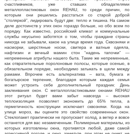
счастливчиков, уже ставших обладателями
металлопластиковых окон REHAU, то среди причин, по
которым они решились расстаться со старой доброй
“столяркой”, лидировать будут две: тепло и тишина. На самом
деле достоинств у этих окон гораздо больше, но обо всем по
порядку. Как известно, российский климат и коммунальные
службы неусыпно заботятся о том, чтобы граждане страны
никогда не забывали, какое на улице время года. Сквозняки и
насморки, шерстяные носки, свитера и ватные одеяла,
нафтизин и вечный мамин стон “надень тапочки” —
непременные атрибуты нашего быта. Такие же непременные,
как отвратительные поролоновые полосы, которые осенью, в
обязательном порядке, необходимо затыкать в щели между
рамами. Впрочем есть альтернатива – вата, бумага и
богатырское терпение, благодаря которым каждая семья
может устроить себе дополнительный праздник: День
заклеивания окон. С металлопластиковыми окнами REHAU
этот ритуал будет вами забыт навсегда – высокая
теплоизоляция позволяет экономить до 65% тепла, а
герметичность конструкции исключает сквозняки. Когда на
улице мороз, вы оцените это свойство современных окон.
Стеклопакет практически не пропускает холод, а ветер и вовсе
останется для вас незамеченным. Полимерные материалы, из
которых изготовлены окна, противятся любой, даже самой
агрессивной погоде, и окно, заметьте, при этом не гниет, не