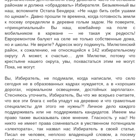
районам и должна «обрадовать» Избирателя. Безымянный вы
наш, вспомните Остапа Бендера: «Не надо бить себя ушами
по щекам!». Давно прошли те времена, когда готовность земли
к посеву определяли в деревне голым задом. Не поверите,
«принципиальный» Вы наш, комбайнер на поле с
мобильником в кармане — не такая уж редкость!
Евроремонтом балуют на селе не только собственные дома,
но и школы. Не верите? Адресок могу подкинуть. Милютинский
район, к сожалению, не относящийся к 142 избирательному
округу. А может, к счастью… для Милютки, потому что
крестьяне нашего округа, увы, похвастаться этим не могут.
Пока, не могут.
Вы, Избиратель, не подумали, когда написали, что село
сегодня не в образованных кадрах нуждается, а в «хороших
дорогах, нормальном освещении, достойных зарплатах».
Стесняюсь уточнить, Избиратель, Вы что же всерьез считаете,
что все эти блага с неба упадут на деревню и что грамотные
специалисты для этого не нужны?! Личное дело каждого
поддерживать или не поддерживать кандидатов. Имеем мы
право также высказывать свое мнение. Гласность у нас! Но
никто не имеет права сомневаться в умственном потенциале
«электората», так назвал нас Избиратель в своей статье.
Писал ее человек, неплохо владеющий словом, а посему