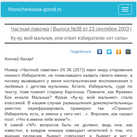
Novocherkassk-gorod.ru
Частная лавочка
|
Выпуск №38 от 23 сентября 2003
|
Ку-ку, мой мальчик, или ответ избирателю «от села»
Поделиться
Кончай базар!
Номер «Частной лавочки» (N 36 (257)) явил миру откровения
некоего Избирателя, не пожелавшего назвать своего имени, а
посему вызвавшего у меня ностальгические воспоминания о
любимых с детства мультиках. Кстати, Избиратель, судя по
тексту, тоже помнит старину Карлсона. Помните, как Фреккен
Бок искала Малыша? Фраза «Ку-ку, мой мальчик!» стала
классикой. В нашем случае размышления домомучительницы
уместно перефразировать примерно так: «Странно!
Избиратель есть, а имени у него нет…». Впрочем, как сказал
поэт: «Что в имени тебе моем?».
К самой «ЧЛ» вопросов быть не должно, ведь она, как
известно, в каждом номере извещает читателей о том, что
мнение редакции, бывает, совпадает, а, бывает, и нет, с