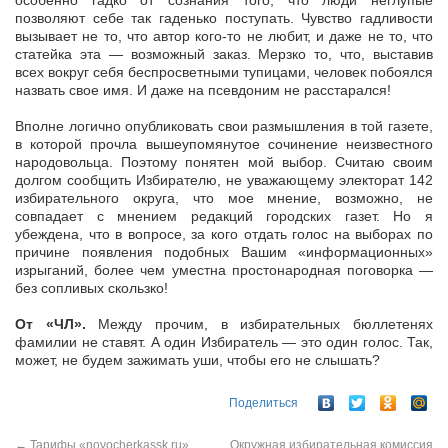
особенно гадко от сознания того, что люди неглупые
позволяют себе так гаденько поступать. Чувство гадливости
вызывает не то, что автор кого-то не любит, и даже не то, что
статейка эта — возможный заказ. Мерзко то, что, выставив
всех вокруг себя беспросветными тупицами, человек побоялся
назвать свое имя. И даже на псевдоним не расстарался!
Вполне логично опубликовать свои размышления в той газете,
в которой прочла вышеупомянутое сочинение неизвестного
народовольца. Поэтому понятен мой выбор. Считаю своим
долгом сообщить Избирателю, не уважающему электорат 142
избирательного округа, что мое мнение, возможно, не
совпадает с мнением редакций городских газет. Но я
убеждена, что в вопросе, за кого отдать голос на выборах по
причине появления подобных Вашим «информационных»
изрыганий, более чем уместна простонародная поговорка —
без сопливых скользко!
От «ЧЛ».
Между прочим, в избирательных бюллетенях
фамилии не ставят. А один Избиратель — это один голос. Так,
может, не будем зажимать уши, чтобы его не слышать?
Поделиться
←
Тарифы «novocherkassk.ru»
Окружная избирательная комиссия