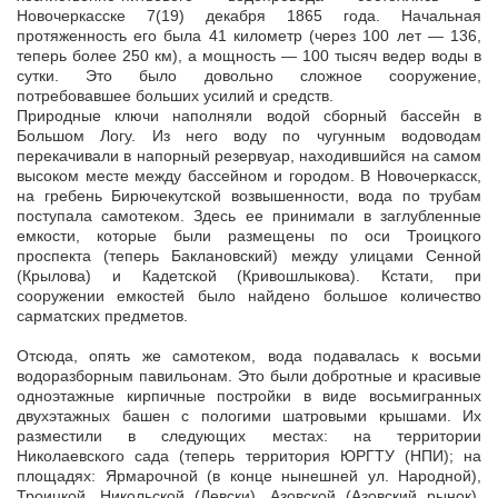
Новочеркасске 7(19) декабря 1865 года. Начальная
протяженность его была 41 километр (через 100 лет — 136,
теперь более 250 км), а мощность — 100 тысяч ведер воды в
сутки. Это было довольно сложное сооружение,
потребовавшее больших усилий и средств.
Природные ключи наполняли водой сборный бассейн в
Большом Логу. Из него воду по чугунным водоводам
перекачивали в напорный резервуар, находившийся на самом
высоком месте между бассейном и городом. В Новочеркасск,
на гребень Бирючекутской возвышенности, вода по трубам
поступала самотеком. Здесь ее принимали в заглубленные
емкости, которые были размещены по оси Троицкого
проспекта (теперь Баклановский) между улицами Сенной
(Крылова) и Кадетской (Кривошлыкова). Кстати, при
сооружении емкостей было найдено большое количество
сарматских предметов.
Отсюда, опять же самотеком, вода подавалась к восьми
водоразборным павильонам. Это были добротные и красивые
одноэтажные кирпичные постройки в виде восьмигранных
двухэтажных башен с пологими шатровыми крышами. Их
разместили в следующих местах: на территории
Николаевского сада (теперь территория ЮРГТУ (НПИ); на
площадях: Ярмарочной (в конце нынешней ул. Народной),
Троицкой, Никольской (Левски), Азовской (Азовский рынок),