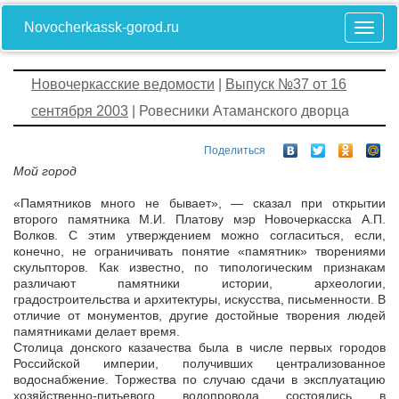
Novocherkassk-gorod.ru
Новочеркасские ведомости
|
Выпуск №37 от 16
сентября 2003
| Ровесники Атаманского дворца
Поделиться
Мой город
«Памятников много не бывает», — сказал при открытии
второго памятника М.И. Платову мэр Новочеркасска А.П.
Волков. С этим утверждением можно согласиться, если,
конечно, не ограничивать понятие «памятник» творениями
скульпторов. Как известно, по типологическим признакам
различают памятники истории, археологии,
градостроительства и архитектуры, искусства, письменности. В
отличие от монументов, другие достойные творения людей
памятниками делает время.
Столица донского казачества была в числе первых городов
Российской империи, получивших централизованное
водоснабжение. Торжества по случаю сдачи в эксплуатацию
хозяйственно-питьевого водопровода состоялись в