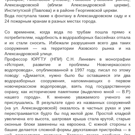
Александровской (вблизи Александровской церкви),
Институтской (Павлова) и в районе Георгиевской церкви.
Вода поступала также к фонтану в Александровском саду и к
24 пожарным кранам в разных местах города.
Со временем, когда вода по трубам пошла прямо к
потребителям, надобность в водоразборных бассейнах отпала
и их стали сносить. Избежали разрушения всего два таких
сооружения — на территории Азовского рынка и на
Александровской улице.
Профессор ЮРГТУ (НПИ) С.Н. Линевич в монографии
«История, развитие и проблемы Новочеркасского
водопровода», опубликованной в 1997 году, писал по этому
поводу: «Думается, нужно было бы оставшиеся эти два
водоразборных сооружения, напоминающих о первом
новочеркасском водопроводе, взять под государственную
охрану, как исторические памятники (выделено мной — В.Р.)
нашего города». К мнению уважаемого ученого не
прислушались. В результате одно из названных сооружений
(на ул. Александровской) оказалось в частных руках и уже
перестраивается будто бы под жилой дом. Простой кладкой
увеличена его высота, шатровая крыша стала крутой, старые
оконные блоки заменены на евроокна. С южной стороны к
башне делается сложной формы двухэтажная пристройка — в