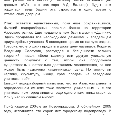
ней разместится лестница. Хозяину такого особняка (по
данным «ЧЛ», это зам.мэра А.Д. Вальтер) будет чем
гордиться, ведь башня эта строилась в одно время с
Атаманским дворцом.
Итак, остается единственный, пока еще сохранившийся,
бывший водоразборный павильон-башня на территории
Азовского рынка. Еще недавно в нем был магазин «Дачник».
Здесь продавали всё необходимое дачникам и владельцам
приусадебных участков. В последнее время он наглухо закрыт.
Говорят, что его хотят продать и даже цену называют. Когда-то
Владимир Солоухин, рассуждая о бесценности великих
творений, писал: «Если картину или другую уникальную
ценность покупают с тем, чтобы она продолжала
существовать и оставаться достоянием человечества, за нее
может быть назначена какая-никакая цена. Но можно ли
картину, скульптуру, икону, храм продать на заведомое
уничтожение?»
Бывший водоразборный павильон, что на Азовском рынке, в
определенном смысле тоже является уникальным, и с его
уничтожением город лишится еще одного памятника старины.
Или у нас их слишком много?
Приближается 200-летие Новочеркасска. В юбилейном, 2005
году, исполнится сто сорок лет городскому водопроводу. В