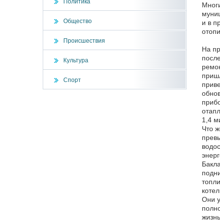
Политика
Многи
муниц
Общество
и в п
отопи
Происшествия
На пр
после
Культура
ремон
пришл
Спорт
приве
обнов
прибо
отапл
1,4 м
Что ж
прев
водос
энерг
Бакла
подни
топли
котел
Они у
полно
жизнь