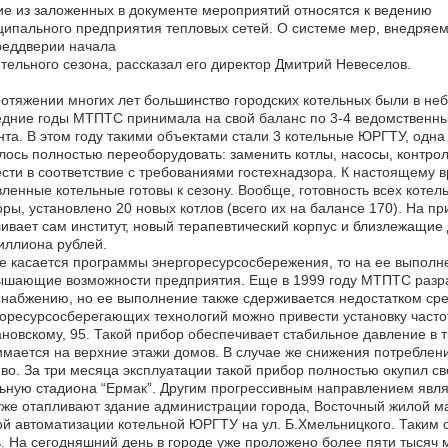
е из заложенных в документе мероприятий относятся к ведению
ипального предприятия тепловых сетей. О системе мер, внедряе
реддверии начала
тельного сезона, рассказал его директор Дмитрий Невеселов.
отяжении многих лет большинство городских котельных были в неб
дние годы МТПТС принимала на свой баланс по 3-4 ведомственных
та. В этом году такими объектами стали 3 котельные ЮРГТУ, одна
ось полностью переоборудовать: заменить котлы, насосы, контро
сти в соответствие с требованиями гостехнадзора. К настоящему
ленные котельные готовы к сезону. Вообще, готовность всех коте
ры, установлено 20 новых котлов (всего их на балансе 170). На п
ивает сам институт, новый терапевтический корпус и близлежащи
иллиона рублей.
е касается программы энергоресурсосбережения, то на ее выполн
ышающие возможности предприятия. Еще в 1999 году МТПТС разра
набжению, но ее выполнение также сдерживается недостатком сре
оресурсосберегающих технологий можно привести установку часто
новскому, 95. Такой прибор обеспечивает стабильное давление в тр
мается на верхние этажи домов. В случае же снижения потреблени
во. За три месяца эксплуатации такой прибор полностью окупил св
ьную стадиона “Ермак”. Другим прогрессивным направлением явл
же отапливают здание администрации города, Восточный жилой ма
й автоматизации котельной ЮРГТУ на ул. Б.Хмельницкого. Таким 
. На сегодняшний день в городе уже проложено более пяти тысяч 