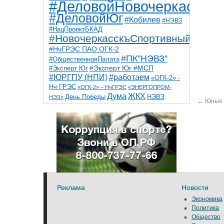
#ДеловойНовочеркасск
#ДеловойЮг
#Кобилев
#НЭВЗ
#НацПроектБКАД
#НовочеркасскъСпортивный
#НчГРЭС ПАО ОГК-2
#ПК"НЭВЗ"
#ОбщественнаяПалата
#Эксперт Юг
#Эксперт Юг #МСП
#ЮРГПУ (НПИ)
#работаем
«ОГК-2» -
Нч ГРЭС
«ОГК-2» – НчГРЭС
«ЭНЕРГОПРОМ-
Дума
ЖКХ
НЭВЗ
День Победы
НЭЗ»
←
Юные 
ТНТ
НчГРЭС
Победа
Собор
ТПП
благоустройство
ветераны
выборы
дети
дороги
казаки
коррупция
космос
парк
общественная палата
пожар
роща
спорт
художники
театр
транспорт
Реклама
Новости
Экономика
Политика
Общество