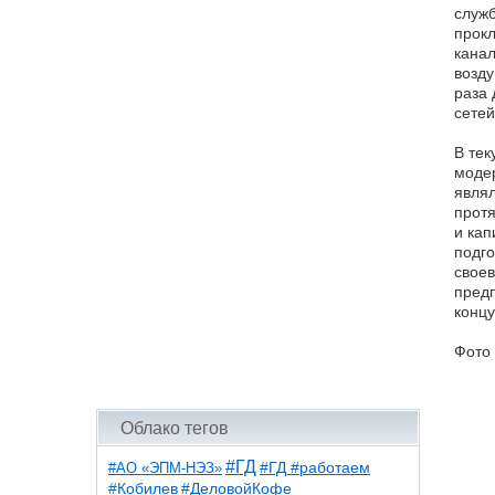
служб
прокл
канал
возду
раза 
сетей
В те
модер
являл
протя
и кап
подго
своев
предп
концу
Фото 
Облако тегов
#ГД
#АО «ЭПМ-НЭЗ»
#ГД #работаем
#ДеловойКофе
#Кобилев