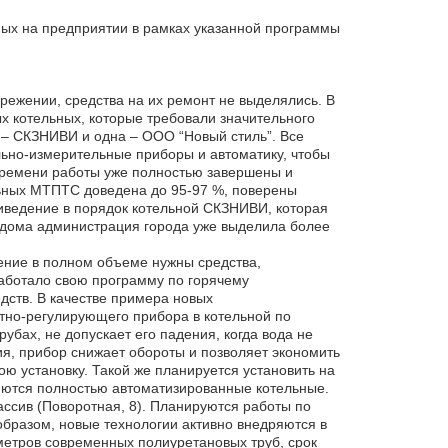
мых на предприятии в рамках указанной программы
режении, средства на их ремонт не выделялись. В
 котельных, которые требовали значительного
 – СКЗНИВИ и одна – ООО “Новый стиль”. Все
льно-измерительные приборы и автоматику, чтобы
 времени работы уже полностью завершены и
льных МТПТС доведена до 95-97 %, поверены
риведение в порядок котельной СКЗНИВИ, которая
е дома администрация города уже выделила более
ение в полном объеме нужны средства,
ботало свою программу по горячему
дств. В качестве примера новых
тно-регулирующего прибора в котельной по
убах, не допускает его падения, когда вода не
я, прибор снижает обороты и позволяет экономить
ою установку. Такой же планируется установить на
яются полностью автоматизированные котельные.
ссив (Поворотная, 8). Планируются работы по
образом, новые технологии активно внедряются в
метров современных полиуретановых труб, срок