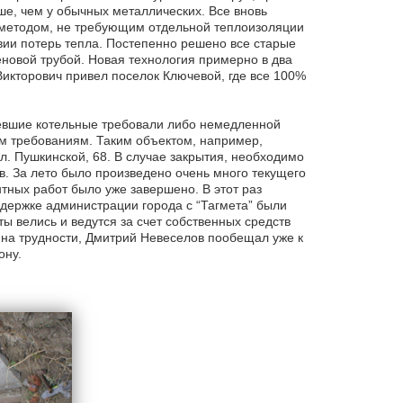
ьше, чем у обычных металлических. Все вновь
 методом, не требующим отдельной теплоизоляции
вии потерь тепла. Постепенно решено все старые
новой трубой. Новая технология примерно в два
Викторович привел поселок Ключевой, где все 100%
евшие котельные требовали либо немедленной
им требованиям. Таким объектом, например,
. Пушкинской, 68. В случае закрытия, необходимо
в. За лето было произведено очень много текущего
тных работ было уже завершено. В этот раз
ддержке администрации города с “Тагмета” были
ы велись и ведутся за счет собственных средств
я на трудности, Дмитрий Невеселов пообещал уже к
ону.