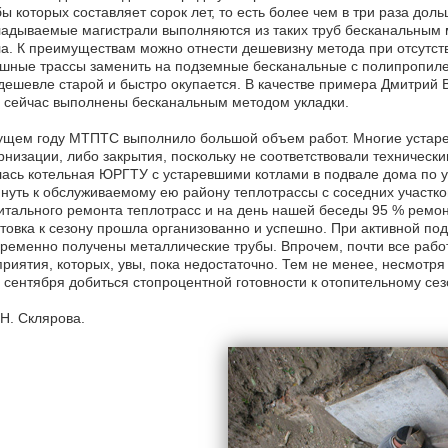
ы которых составляет сорок лет, то есть более чем в три раза дол
адываемые магистрали выполняются из таких труб бесканальным
а. К преимуществам можно отнести дешевизну метода при отсутст
шные трассы заменить на подземные бесканальные с полипропиле
дешевле старой и быстро окупается. В качестве примера Дмитрий 
 сейчас выполнены бесканальным методом укладки.
кущем году МТПТС выполнило большой объем работ. Многие устар
низации, либо закрытия, поскольку не соответствовали техническ
ась котельная ЮРГТУ с устаревшими котлами в подвале дома по ул
нуть к обслуживаемому ею району теплотрассы с соседних участко
итального ремонта теплотрасс и на день нашей беседы 95 % ремон
товка к сезону прошла организованно и успешно. При активной по
ременно получены металлические трубы. Впрочем, почти все работ
риятия, которых, увы, пока недостаточно. Тем не менее, несмотр
 сентября добиться стопроцентной готовности к отопительному сез
Н. Склярова.