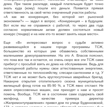
дома. При таком раскладе, каждый плательщик будет точно
знать куда (кому) пошли его деньги. Появится прямая
ответственность за свой четко очерченный участок работы.
«А как же конкуренция, без которой нет рыночной
экономики?» — задал я вопрос. «Конкуренция – в будущем.
Вот если мы не справимся с работой, то через два года
согласно нормативным актам должен состояться новый
конкурс (тендер) и на нем кто-то может занять наше место».
Еще «В» интересовал вопрос о судьбе активно
развивающейся в нашем городе программы ТСЖ,
большинство из которых уже обзавелись собственными
маленькими домоуправлениями. На это А. Власов пояснил,
что пока все так и остается, но очень скоро все эти ТСЖ сами
прибегут с просьбой взять их дома на обслуживание. Ведь для
полноценной работы нужны свои аттестованные энергетики,
ответственные по теплохозяйству, слесари-сантехники и т.д. У
ТСЖ нет и не может быть круглосуточных аварийных бригад.
Накануне открытия отопительного сезона муниципальный
жилищный фонд готов на 85-90 %, а ТСЖ явно отстают. Не
имея опрессовочных машин, они приходят к нам и просят
помочь. Вообще, ТСЖ не в состоянии сами содержать свой
жилфонд. В качестве примера директор
«Жилремонтуправления» привел дом по улице Буденновской,