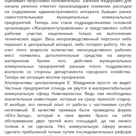
оценивает безусловно положительно. Евгений Федорович для
начала резонно отметил произошедшее снижение расходов
на содержание административного аппарата бывших ранее
самостоятельными муниципальных коммунальных
предприятий. Теперь они стали подразделениями головной
организации «Жилремонтуправление» и представляют собой
рабочие участки, нацеленные только на выполнение
технических задач. Весь непроизводственный персонал либо
перешел в центральный аппарат, либо потерял работу. Но за
счет этого возросло количество непосредственно рабочих
мест, появились дополнительные средства на закупку
материалов. Кроме того, действия муниципальных
коммунальных предприятий раньше плохо поддавались
контролю со стороны департамента городского хозяйства.
Теперь же ситуация вполне прозрачная.
Альтернативы централизации Е. Мавдриков просто не видит.
Частные предприятия отнюдь не рвутся в малорентабельную
коммунальную сферу Новочеркасска. Ведь там необходимы
значительные инвестиции, которые не сразу приносят отдачу.
И вообще, его личный опыт от работы с частниками сугубо
негативный. В качестве примера была приведена фирма
«Юго-Запад», которая в свое время брала на себя
обслуживание двух третей всех площадей, да так ничего
толком и не сделала. Нет, коммунальную сферу можно
сделать прибыльной только путем последовательных реформ