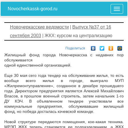
Novocherkassk-gorod.ru
Новочеркасские ведомости
|
Выпуск №37 от 16
сентября 2003
| ЖКХ: курсом на централизацию
Поделиться
Жилищный фонд города Новочеркасска с недавних пор
обслуживается
одной единственной организацией.
Еще 30 мая сего года тендер на обслуживание жилья, то есть
вообще всего жилья в городе, выиграло МУП
«Жилремонтуправление», созданное в декабре прошедшего
года. Директором предприятия является Алексей Михайлович
Власов, в прошлом военный строитель, затем начальник 1-го
ДУ КЭЧ. В объявленном тендере участвовали все
коммунальные предприятия, обслуживавшие жилищный
фонд, но победа досталась кэчевской команде.
Новой структуре передаются помещения, кое-какая техника.
МРЭП ЖКХ теперь становится ее подразделением, а ЖКХ