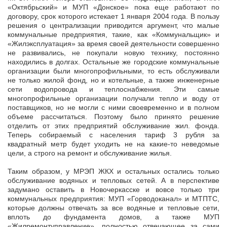
«Октябрьский» и МУП «Донское» пока еще работают по
договору, срок которого истекает 1 января 2004 года. В пользу
решения о централизации приводится аргумент, что малые
коммунальные предприятия, такие, как «Коммунальщик» и
«Жилэксплуатация» за время своей деятельности совершенно
не развивались, не покупали новую технику, постоянно
находились в долгах. Остальные же городские коммунальные
организации были многопрофильными, то есть обслуживали
не только жилой фонд, но и котельные, а также инженерные
сети водопровода и теплоснабжения. Эти самые
многопрофильные организации получали тепло и воду от
поставщиков, но не могли с ними своевременно и в полном
объеме рассчитаться. Поэтому было принято решение
отделить от этих предприятий обслуживание жил. фонда.
Теперь собираемый с населения тариф 3 рубля за
квадратный метр будет уходить не на какие-то неведомые
цели, а строго на ремонт и обслуживание жилья.
Таким образом, у МРЭП ЖКХ и остальных остались только
обслуживание водяных и тепловых сетей. А в перспективе
задумано оставить в Новочеркасске и вовсе только три
коммунальных предприятия: МУП «Горводоканал» и МТПТС,
которые должны отвечать за все водяные и тепловые сети,
вплоть до фундамента домов, а также МУП
«Жилремонтуправление», полностью отвечающее за сами