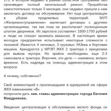
173, в котором недавно в рамках областной программы был
произведен полный капитальный ремонт. Проработав
самостоятельно только 5 месяцев, они недавно пришли к нам
заключать договор на обслуживание. Нет еще централизации
в уборке придомовых территорий. МУП
«Жилремонтуправление» заключает договоры с другими
организациями, так как пока не располагает полноценным
штатом дворников. Их зарплата составляет 1600-1700 рублей
и люди не спешат занимать вакансии. В настоящее время
молодое предприятие испытывает некоторые сложности с
техникой. Имеются 4 легковых, 3 грузовых УАЗика и бортовая
машина. Арендуются у МРЭП ЖКХ 2 трактора с прицепами
для вывоза мусора. Но крайне необходимы еще 2-3
самосвала и трактора. Впрочем, это дело — наживное, вопрос
времени. Есть надежда на помощь администрации в этом
вопросе.
А почему, собственно?
Свой комментарий к произошедшим в курируемой им сфере
ЖКХ изменениям «В»
попросили дать
зам. главы администрации города Евгения
Мавдрикова.
Введение централизации в обслуживании жилого фонда он