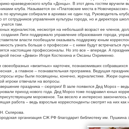
орико-краеведческого клуба «Донцы». В этот день гостям вручили 
никами клуба. Называется он «Платовские места в Новочеркасске».
а по крупицам собирали в архивах не один год. Руководитель клу
о от сотрудников управления культуры города, но и директора шк
 учатся там.
юных журналистов, несмотря на небольшой возраст ее членов, дол
создания Лиги поддержало управление образования города, управл
тавители власти пообещали оказывать поддержку юным корреспон
жность узнать больше о профессии – с ними будут встречаться лу
ятся настоящие профессионалы. Но это все – впереди. А праздни
дной песни «Девиз» Игоря Костюхина и Оксаны Охрименко.
 своеобразных «визитных» карточек, познакомивших собравшихся 
есная , а главное – познавательная программа. Ведущая праздник
опросы игры были посвящены, конечно, журналистике. Жюри оценив
ой игроки отвечали на вопросы.
авершение праздника – сюрприз! В зале появился Дед Мороз – вед
новали приход нового года. Дед Мороз тоже поздравил юных корре
присутствующим мороженое. Так весело и интересно закончилось 
ящая работа – ведь взрослые корреспонденты смотрят на них как н
Н. Склярова.
Городская организация СЖ РФ благодарит библиотеку им. Пушкина