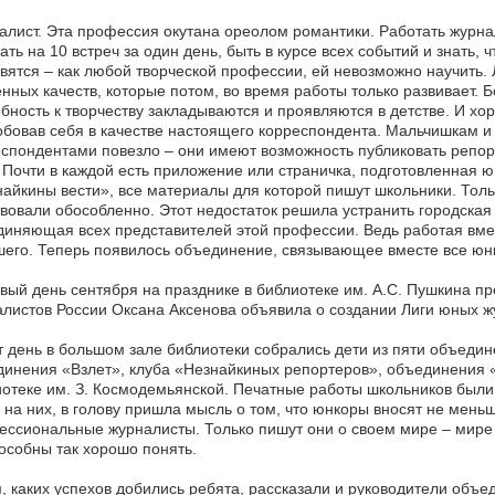
лист. Эта профессия окутана ореолом романтики. Работать журна
ать на 10 встреч за один день, быть в курсе всех событий и знать, 
вятся – как любой творческой профессии, ей невозможно научить
нных качеств, которые потом, во время работы только развивает. 
бность к творчеству закладываются и проявляются в детстве. И хоро
бовав себя в качестве настоящего корреспондента. Мальчишкам и
спондентами повезло – они имеют возможность публиковать репорт
. Почти в каждой есть приложение или страничка, подготовленная ю
айкины вести», все материалы для которой пишут школьники. Толь
вовали обособленно. Этот недостаток решила устранить городская
иняющая всех представителей этой профессии. Ведь работая вмест
его. Теперь появилось объединение, связывающее вместе все юнк
вый день сентября на празднике в библиотеке им. А.С. Пушкина п
листов России Оксана Аксенова объявила о создании Лиги юных ж
т день в большом зале библиотеки собрались дети из пяти объедин
инения «Взлет», клуба «Незнайкиных репортеров», объединения 
отеке им. З. Космодемьянской. Печатные работы школьников были 
 на них, в голову пришла мысль о том, что юнкоры вносят не мен
ссиональные журналисты. Только пишут они о своем мире – мире 
особны так хорошо понять.
, каких успехов добились ребята, рассказали и руководители объе