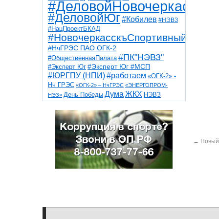
#ДеловойНовочеркасск
#ДеловойЮг
#Кобилев
#НЭВЗ
#НацПроектБКАД
#НовочеркасскъСпортивный
#НчГРЭС ПАО ОГК-2
#ПК"НЭВЗ"
#ОбщественнаяПалата
#Эксперт Юг
#Эксперт Юг #МСП
#ЮРГПУ (НПИ)
#работаем
«ОГК-2» -
Нч ГРЭС
«ОГК-2» – НчГРЭС
«ЭНЕРГОПРОМ-
Дума
ЖКХ
НЭВЗ
День Победы
НЭЗ»
ТНТ
НчГРЭС
Победа
Собор
ТПП
благоустройство
ветераны
выборы
дети
дороги
казаки
коррупция
космос
парк
общественная палата
пожар
роща
спорт
←
Новый 
художники
театр
транспорт