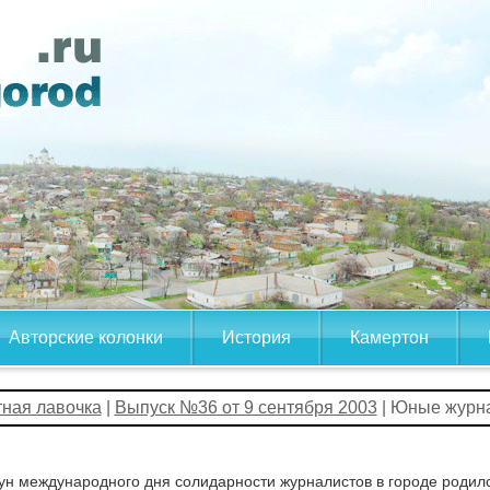
Авторские колонки
История
Камертон
тная лавочка
|
Выпуск №36 от 9 сентября 2003
| Юные жур
ун международного дня солидарности журналистов в городе родил