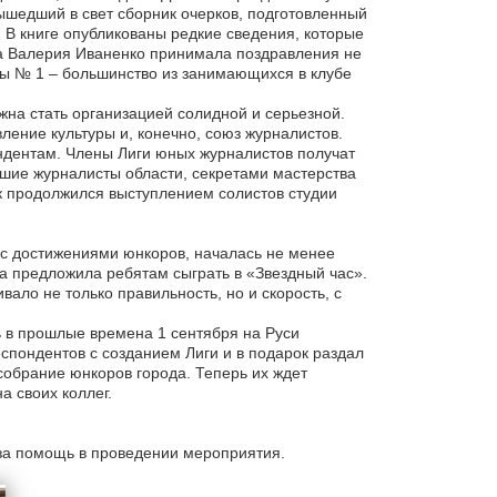
вышедший в свет сборник очерков, подготовленный
 В книге опубликованы редкие сведения, которые
ба Валерия Иваненко принимала поздравления не
олы № 1 – большинство из занимающихся в клубе
жна стать организацией солидной и серьезной.
ение культуры и, конечно, союз журналистов.
дентам. Члены Лиги юных журналистов получат
чшие журналисты области, секретами мастерства
к продолжился выступлением солистов студии
с достижениями юнкоров, началась не менее
а предложила ребятам сыграть в «Звездный час».
ало не только правильность, но и скорость, с
ь в прошлые времена 1 сентября на Руси
спондентов с созданием Лиги и в подарок раздал
собрание юнкоров города. Теперь их ждет
а своих коллег.
 за помощь в проведении мероприятия.