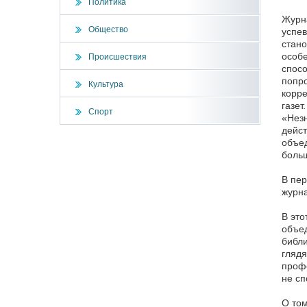
Политика
Журна
Общество
успев
стано
особе
Происшествия
спосо
попро
Культура
корре
газет
Спорт
«Незн
дейст
объед
больш
В пер
журна
В это
объед
библи
глядя
профе
не сп
О том