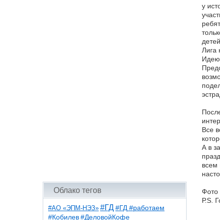
у ист
участ
ребят
тольк
детей
Лига 
Идею 
Предс
возмо
подел
эстра
После
интер
Все в
котор
А в з
празд
всем 
насто
Облако тегов
Фото 
Р.S. 
#ГД
#АО «ЭПМ-НЭЗ»
#ГД #работаем
#ДеловойКофе
#Кобилев