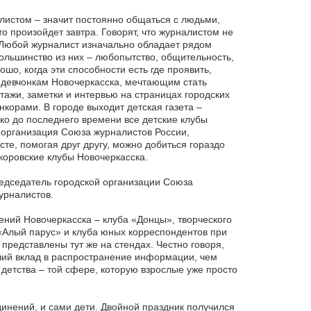
листом – значит постоянно общаться с людьми,
что произойдет завтра. Говорят, что журналистом не
. Любой журналист изначально обладает рядом
Большинство из них – любопытство, общительность,
шо, когда эти способности есть где проявить,
 девчонкам Новочеркасска, мечтающим стать
ажи, заметки и интервью на страницах городских
нкорами. В городе выходит детская газета –
ко до последнего времени все детские клубы
 организация Союза журналистов России,
е, помогая друг другу, можно добиться гораздо
оровские клубы Новочеркасска.
редседатель городской организации Союза
урналистов.
ений Новочеркасска – клуба «Донцы», творческого
«Алый парус» и клуба юных корреспондентов при
представлены тут же на стендах. Честно говоря,
ьший вклад в распространение информации, чем
детства – той сфере, которую взрослые уже просто
динений, и сами дети. Двойной праздник получился