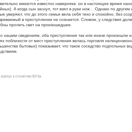
вительно имеются известно наверняка: он в настоящее время нах
йных). А когда сын заснул, тот взял в руки нож… Однако по други
ые уверяют, что до этого семья вела себя тихо и спокойно, без ссор
реваемый в преступлении не сознается. Словом, у следствия долж
бны пролить свет на произошедшее.
По нашим сведениям, оба преступления так или иначе произошли н
ях поблизости от мест преступления велась торговля нелицензионн
ьшинства бытовых) показывает, что такое соседство подпольных во
дствиям.
корпус к столетию ВУЗа