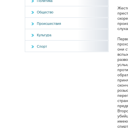
Политика
Жесто
Общество
прест
скоре
произ
Происшествия
слуха
Культура
Перво
прохо
Спорт
они с
вспых
разво
услыш
проти
обрат
приня
сконч
розыс
перег
стран
предв
Второ
убийц
имеющ
спирт