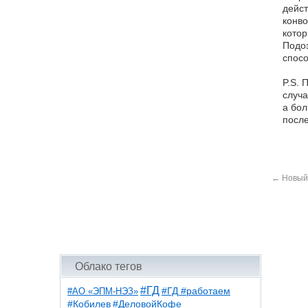
дейст
конво
котор
Подоз
спосо
P.S. 
случа
а бол
после
←
Новый 
Облако тегов
#ГД
#АО «ЭПМ-НЭЗ»
#ГД #работаем
#ДеловойКофе
#Кобилев