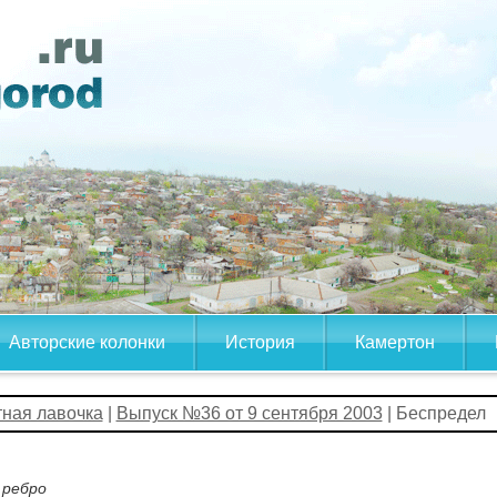
Авторские колонки
История
Камертон
тная лавочка
|
Выпуск №36 от 9 сентября 2003
| Беспредел
 ребро