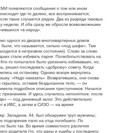
 СМИ появляются сообщения о том или ином
оисходит где-то далеко, все воспринимается,
если такое случается рядом. Два из разряда таковых
ну неделю. И оба сразу же обросли всевозможными
очившихся «в народ».
имо одного из дворов многоквартирных домов
 были, что называется, сильно «под шафе». Там
ходился в нетрезвом состоянии). Слово за слово
дших стали избивать парня. Полюбопытствовать на
Кто-то попытался было урезонить избивавших, но,
ишь, решил последовать «доброму» совету. Когда
ились на остановку. Однако вскоре вернулись
ашку: «Надо наказать». Возвратившись, они снова
 скрылись, оставив бездыханное тело, — он
 имела подробное описание преступников. Начался
с признанием. И здесь случилось непонятное: после
е» — под денежный залог. Это действительно
ют в ИВС, а затем в СИЗО — на время
 пер. Западном, 44, был обнаружен труп мужчины;
е подозрение пало на отца погибшего. По
о было так. Во время совместного распития
его родителя (то, что раны и ушибы у последнего