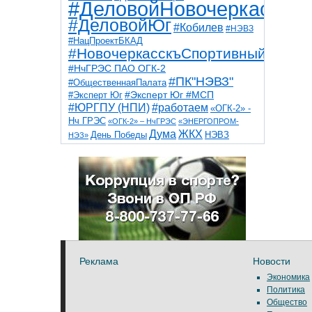
#ДеловойНовочеркасск
#ДеловойЮг
#Кобилев
#НЭВЗ
#НацПроектБКАД
#НовочеркасскъСпортивный
#НчГРЭС ПАО ОГК-2
#ПК"НЭВЗ"
#ОбщественнаяПалата
#Эксперт Юг
#Эксперт Юг #МСП
#ЮРГПУ (НПИ)
#работаем
«ОГК-2» -
Нч ГРЭС
«ОГК-2» – НчГРЭС
«ЭНЕРГОПРОМ-
Дума
ЖКХ
НЭВЗ
День Победы
НЭЗ»
ТНТ
НчГРЭС
Победа
Собор
ТПП
благоустройство
ветераны
выборы
дети
дороги
казаки
коррупция
космос
парк
общественная палата
пожар
роща
спорт
художники
театр
транспорт
Реклама
Новости
Экономика
Политика
Общество