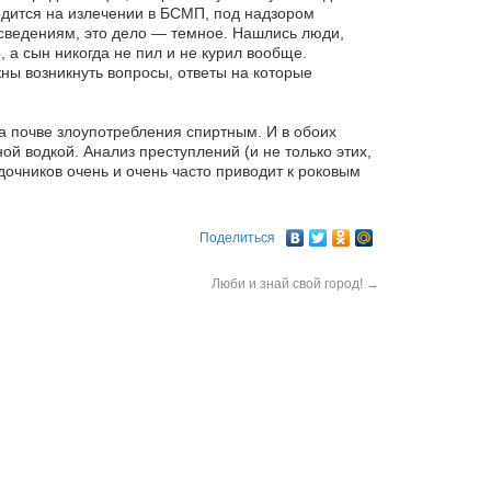
одится на излечении в БСМП, под надзором
м сведениям, это дело — темное. Нашлись люди,
, а сын никогда не пил и не курил вообще.
ны возникнуть вопросы, ответы на которые
а почве злоупотребления спиртным. И в обоих
ой водкой. Анализ преступлений (и не только этих,
дочников очень и очень часто приводит к роковым
Поделиться
Люби и знай свой город!
→