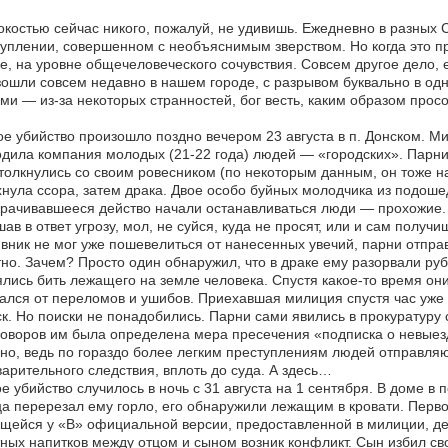
костью сейчас никого, пожалуй, не удивишь. Ежедневно в разных
уплении, совершенном с необъяснимым зверством. Но когда это пр
е, на уровне общечеловеческого сочувствия. Совсем другое дело, 
ошли совсем недавно в нашем городе, с разрывом буквально в од
ми — из-за некоторых странностей, бог весть, каким образом прос
е убийство произошло поздно вечером 23 августа в п. Донском. М
дила компания молодых (21-22 года) людей — «городских». Парни
толкнулись со своим ровесником (по некоторым данным, он тоже на
нула ссора, затем драка. Двое особо буйных молодчика из подоше
рачивавшееся действо начали останавливаться люди — прохожие. 
ав в ответ угрозу, мол, не суйся, куда не просят, или и сам получ
вник не мог уже пошевелиться от нанесенных увечий, парни отправ
но. Зачем? Просто один обнаружил, что в драке ему разорвали руб
лись бить лежащего на земле человека. Спустя какое-то время они
ался от переломов и ушибов. Приехавшая милиция спустя час уже
к. Но поиски не понадобились. Парни сами явились в прокуратуру 
оворов им была определена мера пресечения «подписка о невыезд
но, ведь по гораздо более легким преступлениям людей отправля
арительного следствия, вплоть до суда. А здесь…
е убийство случилось в ночь с 31 августа на 1 сентября. В доме в
а перерезал ему горло, его обнаружили лежащим в кровати. Перво
ейся у «В» официальной версии, предоставленной в милиции, дел
ных напитков между отцом и сыном возник конфликт. Сын избил сво